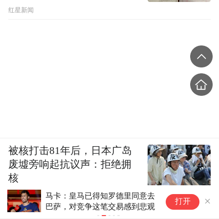
红星新闻
被核打击81年后，日本广岛
废墟旁响起抗议声：拒绝拥
核
马卡：皇马已得知罗德里同意去
社评：美国
打开
巴萨，对竞争这笔交易感到悲观
笔账