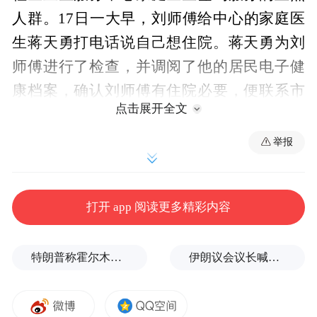
人群。17日一大早，刘师傅给中心的家庭医
生蒋天勇打电话说自己想住院。蒋天勇为刘
师傅进行了检查，并调阅了他的居民电子健
康档案，确认刘师傅有住院必要，便联系市
点击展开全文
中心医院北院区心内科留出床位，安排刘师
傅住院。
举报
从来到医院，到办妥住院手续，刘师傅前后
用了不到一个小时。而且他不用跑上跑下，
打开 app 阅读更多精彩内容
都是家庭医生团队在操办。
特朗普称霍尔木兹海峡协议尚未达成，正参与相关谈判
伊朗议会议长喊话：别再作秀了！
对此，中原社区卫生服务中心主任吴瑞勤
说，社区慢性病签约居民，在转诊时都能像
刘师傅一样享受便捷、高效的服务。中心能