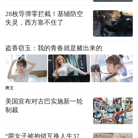
健康档案除了居民的个人基础信息外，还有
医疗服务记录、门诊、住院、病历、医嘱等
28枚导弹零拦截！基辅防空
详细的医疗信息。居民在医联体内任何科室
失灵，西方靠不住了
看病，信息都会载入电子健康档案，医生可
根据需要查阅。
盗香窃玉：我的青春就是赌出来的
刘师傅出院后，中原社区卫生服务中心的家
庭医生从HIS系统调取他的住院病历，就能充
分掌握他的病情，了解他在住院期间的治疗
爽文
方案，在他居家期间给予精准的个性化管理
美国宣布对古巴实施新一轮
服务。
制裁
吴瑞勤说：“局域人口健康信息平台的建立，
让我们对慢性病签约居民的管理达到了全程
“两女子被抱错互换人生37