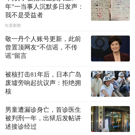
无缝对接。”
年”一当事人沉默多日发声：
我不是受益者
据了解，我市目前正推动医疗卫生事业实现
红星新闻
高质量发展，要在智慧医疗服务上着力突
敬一丹个人账号更新，此前
破，建成人口健康信息平台，推动医疗卫生
曾置顶网友“不信谣，不传
机构、公共卫生机构、医学检验中心等机构
谣”留言
之间的信息互联互通，实现健康与疾病诊治
信息的采集、储存、交换、共享使用全过程
被核打击81年后，日本广岛
的自动化和智能化。
废墟旁响起抗议声：拒绝拥
核
中原社区卫生服务中心建成的局域人口健康
信息平台正是智慧医疗服务的内容。目前，
男童遭漏诊身亡，首诊医生
被判刑一年，出狱后发帖讲
市卫计委正努力推动在全市建立互联互通的
述接诊经过
人口健康信息平台。