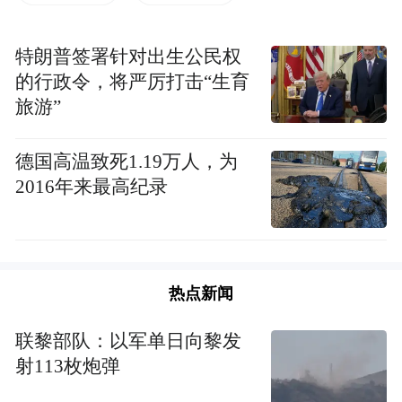
做到这一点，有赖于局域人口健康信息平
特朗普签署针对出生公民权
台。
的行政令，将严厉打击“生育
旅游”
中原社区卫生服务中心局域人口健康信息平
台是去年建成的，既跟居民电子健康档案互
德国高温致死1.19万人，为
联互通，又与市中心医院北院区的HIS系统联
2016年来最高纪录
网。医生们点点鼠标，即可完整查阅签约居
民的电子健康档案，省去了以前各种复杂的
检查程序，为签约居民节省了大量时间，发
挥着“让信息多跑路、居民少跑腿”的作用。
热点新闻
联黎部队：以军单日向黎发
居民电子健康档案是社区卫生服务中心为签
射113枚炮弹
约家庭医生服务的居民建立的，全省联网。