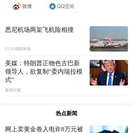
西和山西则略显失落，今年上半年，江西增
速仅为0.1%，湖南、山西更是分别负增长
6.8%、20.8%。
悉尼机场两架飞机险相撞
数据亮点：外贸规模创历史新高，结构持续
CCTV国际时讯
优化
美媒：特朗普正物色古巴新
今年上半年，湖北出口表现尤为亮眼，出口
领导人，欲复制“委内瑞拉模
式”
额达2927.9亿元，同比增长38.5%，进口额
1095.2亿元，增长7.4%，贸易顺差扩大至
新华日报
1832.7亿元。从商品结构看，机电产品出口
占比超五成，达50.7%，其中电脑及其零部
热点新闻
件、手机、集成电路出口分别增长19%、
网上卖黄金卷入电诈8万元被
11.8%、25.3%，显示“湖北制造”向高端化、