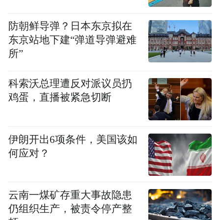
车滚装船直航出海，或通过中欧班列（武
汉）“东风号”专列直达欧洲。2025年，东风
防朝鲜导弹？日本东京拟在
汽车持续加速海外市场拓展与品牌“出海”步
东京站地下建“弹道导弹避难
伐，1-6月，出口11.5万辆，其中自主新能源
所”
汽车出口2.9万辆，同比增长229%。
科索沃总理遭反对派议员扔
政策驱动：通关便利化改革释放红利
鸡蛋，直播被紧急切断
时间回溯至2025年初，湖北外贸曾面临严峻
伊朗开出6项条件，美国该如
考验。1-2月，全省进出口仅增长0.5%。然
何应对？
而，从3月开始，一场漂亮的"翻身仗"悄然打
响：一季度进出口增速跃升至16.6%，二季度
进出口值突破2200亿元，同比增长39.1%。
云南一煤矿存重大事故隐患
仍组织生产，被责令停产整
这种V型反转绝非偶然，而是政策与市场的