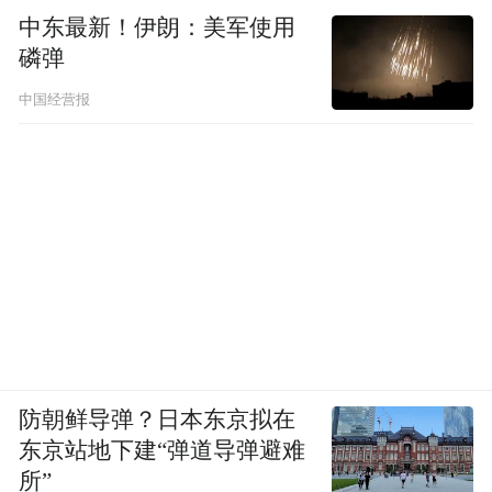
大空间协同发展战略的深化——武汉都市
中东最新！伊朗：美军使用
磷弹
圈、襄十随神城市群、宜荆荆恩城市群形成
错位发展、优势互补的良性互动，形成“出海
中国经营报
口”集群。
产业升级、政策创新、枢纽赋能共同作用，
让湖北加速融入全球产业链，今年上半年对
共建“一带一路”国家进出口增长32.6%，占比
提升至54.9%。中欧班列（武汉）已开通58
条稳定的跨境运输线路，辐射欧亚大陆40个
国家、120个城市，形成联通欧洲、覆盖中
防朝鲜导弹？日本东京拟在
亚、连接东盟，以及衔接日韩的国际联运网
东京站地下建“弹道导弹避难
络。截至6月24日，中欧班列（武汉）发运量
所”