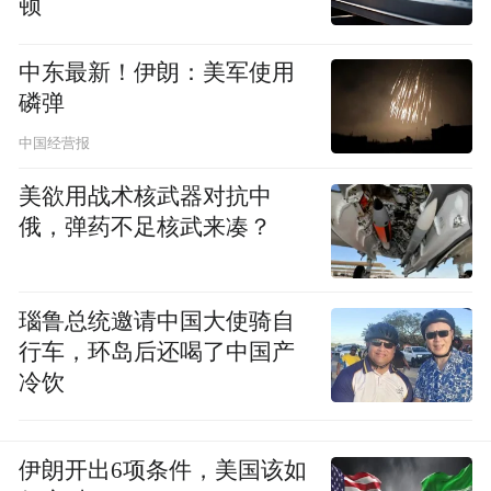
顿
双重驱动。今年以来，湖北以《2025年武汉
市促进跨境贸易便利化措施》为抓手，推出6
中东最新！伊朗：美军使用
磷弹
方面21项创新举措，全面优化口岸营商环
境。在水运口岸推广“水水中转”“联动接卸”
中国经营报
模式，航空口岸试点“机坪理货-机坪直提”，
美欲用战术核武器对抗中
铁路口岸实施“铁路快速通关”，并开展数字
俄，弹药不足核武来凑？
化监管集拼仓试点，大幅提升运输效率。“智
慧海关”“智慧边检”“智慧海事”建设加速，第
瑙鲁总统邀请中国大使骑自
三方采信机制覆盖更多商品类别，企业通关
行车，环岛后还喝了中国产
成本显著降低。
冷饮
同时，湖北在全国首创“联合一站式”关检前
置模式，花湖国际机场货运通关的海关作业
伊朗开出6项条件，美国该如