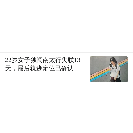
石、宜昌、襄阳等市占比都不足10%；三是
市场集中度过高，对东盟、欧盟依赖度达
35.8%，需进一步开拓新兴市场。
面对当前外贸发展难题，不靠海、不沿边，
内陆腹地的湖北何以突破局限，成为开放新
22岁女子独闯南太行失联13
高地？破解之道在于新质生产力的发展，以
天，最后轨迹定位已确认
科技创新推动传统产业升级、新兴产业壮
大、未来产业培育，进一步提升经济“含新
量”；发挥武汉开放牵引作用，做强襄阳、宜
昌、黄石、鄂州等开放型经济重要增长极，
加强三大都市圈开放功能协同，推动开放型
经济全域协同发展；深化科技、文化、教
育、旅游、外事全方位开放合作，建设国际