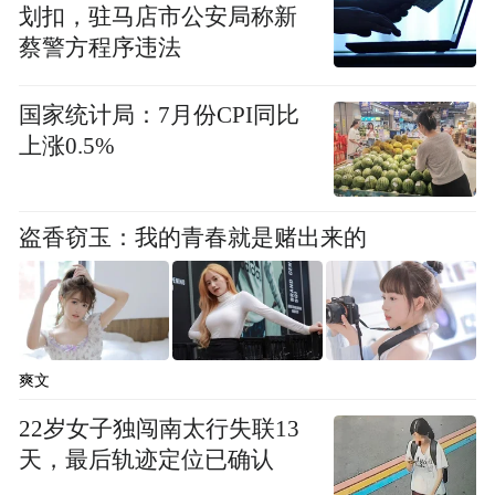
划扣，驻马店市公安局称新
智能化加速转型。锂离子蓄电池出口66.6亿
蔡警方程序违法
元，增长108.7%，印证了产业链供应链的深
度融合与创新升级。
国家统计局：7月份CPI同比
上涨0.5%
民营企业继续发挥外贸“主力军”作用，占全
省进出口总额的71.2%，拉动湖北省进出口整
盗香窃玉：我的青春就是赌出来的
体增长22.6个百分点。外资企业与国有企业
也呈现恢复性增长，实际利用外资结构持续
优化。
汽车是湖北第一大支柱产业。在东风乘用车
爽文
制造总部武汉工厂，每过90秒，就有一台新
22岁女子独闯南太行失联13
车驶下生产线，这些产品或通过“车谷号”汽
天，最后轨迹定位已确认