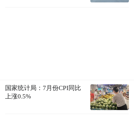
同比增长17.24%。其中，欧洲方向去程发运
同比增长63.06%；中亚地区双向对开、均衡
发运，去回程合计发运量同比增长200%。
站在2025年年中节点回望，湖北的外贸突破
并非偶然，而是长期战略积淀的必然结果。
如今，湖北外贸发展虽呈现强劲增长态势，
但仍存在三大短板亟需突破：一是外贸竞争
力与经济总量不匹配，2025年上半年GDP全
国家统计局：7月份CPI同比
国第7的湖北，进出口总额仅列第11位，机电
上涨0.5%
产品出口占比50.7%低于全国9.3个百分点；
二是区域发展失衡，武汉独占53.3%的进出口
额，而进出口规模分别第二、三、四位的黄