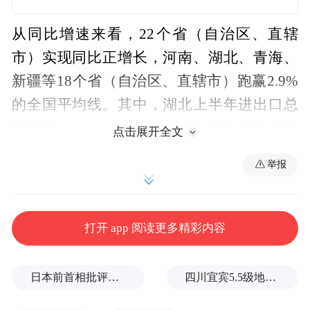
从同比增速来看，22个省（自治区、直辖
市）实现同比正增长，河南、湖北、青海、
新疆等18个省（自治区、直辖市）跑赢2.9%
的全国平均线。其中，湖北上半年进出口总
值增长28.4%，在上述31个省份中排名第
点击展开全文
三，中部省份排名第一。
举报
今年上半年，安徽、河南、湖北进出口总额
依次位列全国第九、第十、第十一位，不仅
打开 app 阅读更多精彩内容
总量接近，增速也呈现出携手共进的良好态
势，分别是15.2%、26.2%、28.4%。
日本前首相批评高市在处理中美关系上缺乏战略
四川宜宾5.5级地震后，余震为什么持续不断？官方回应
相比湖北、河南、安徽的加速度，湖南、江