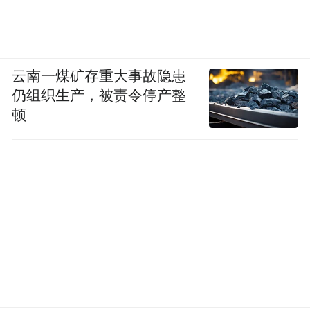
交往中心，打造高能级国际交流合作平台，
进一步开拓新兴市场。
云南一煤矿存重大事故隐患
开放，不只是物流的连接、贸易的畅通，更
仍组织生产，被责令停产整
需要制度的突破、环境的涵养。今年，湖北
顿
省委省政府提出“大力实施枢纽提能战略，整
体提升支点的开放辐射力”，从市场主体、平
台建设、国际物流、营商环境、开放合作，
着力打造“五大高地”，在构建新发展格局中
展现湖北担当。未来，随着“五大高地”成
形、“一带一路”深化、自贸试验区改革和全
球供应链重构，湖北从“内陆腹地”跃升为“开
放前沿”，为中部崛起注入更强动能。