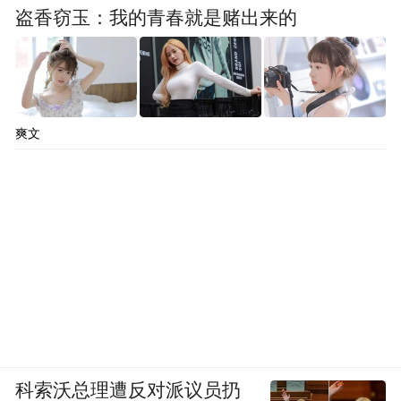
盗香窃玉：我的青春就是赌出来的
（凤凰网湖北 王鹤）
“特别声明：以上作品内容(包括在内的视频、图片或音
频)为凤凰网旗下自媒体平台“大风号”用户上传并发
布，本平台仅提供信息存储空间服务。
爽文
Notice: The content above (including the videos,
pictures and audios if any) is uploaded and posted
by the user of Dafeng Hao, which is a social media
platform and merely provides information storage
space services.”
科索沃总理遭反对派议员扔