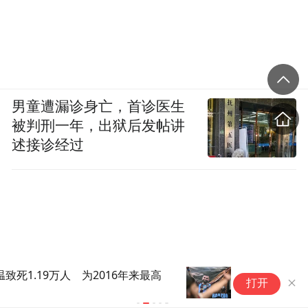
男童遭漏诊身亡，首诊医生
被判刑一年，出狱后发帖讲
述接诊经过
土耳其一市长跟萨拉赫开玩笑：
合
打开
我们送你一块漂亮的土地吧
亿
么