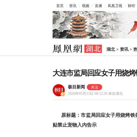
首页
资讯
视频
直播
凤凰卫视
财经
湖北
>
资讯
>
大连市监局回应女子用烧烤
极目新闻
2026年05月13日 08:12:20
来自湖北
原标题：市监局回应女子用烧烤铁
贴禁止宠物入内告示