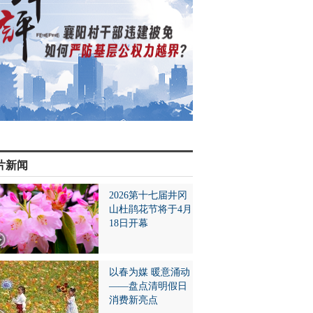
片新闻
2026第十七届井冈
山杜鹃花节将于4月
18日开幕
以春为媒 暖意涌动
——盘点清明假日
消费新亮点