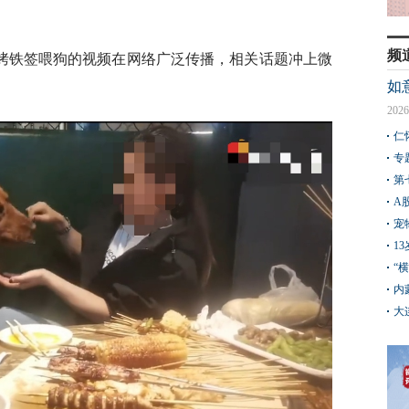
频
烤铁签喂狗的视频在网络广泛传播，相关话题冲上微
如
2026
仁
专
第
A
宠
1
“
内
大