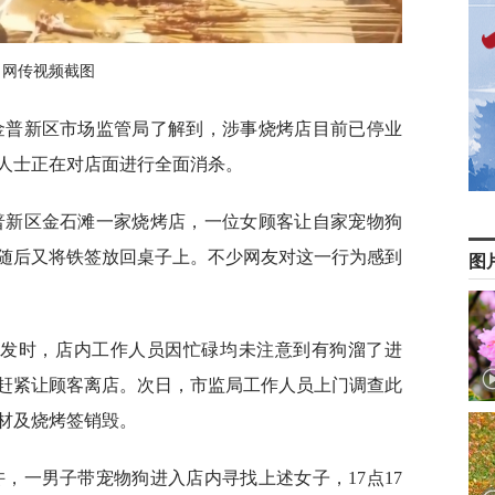
网传视频截图
市金普新区市场监管局了解到，涉事烧烤店目前已停业
人士正在对店面进行全面消杀。
金普新区金石滩一家烧烤店，一位女顾客让自家宠物狗
随后又将铁签放回桌子上。不少网友对这一行为感到
图
事发时，店内工作人员因忙碌均未注意到有狗溜了进
赶紧让顾客离店。次日，市监局工作人员上门调查此
材及烧烤签销毁。
分许，一男子带宠物狗进入店内寻找上述女子，17点17