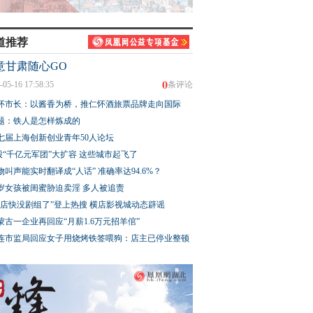
道推荐
意甘肃随心GO
0
-05-16 17:58:35
条评论
怀市长：以酱香为桥，推仁怀酒旅票品牌走向国际
题：铁人是怎样炼成的
七届上海创新创业青年50人论坛
股“千亿元军团”大扩容 这些城市起飞了
物叫声能实时翻译成“人话” 准确率达94.6%？
3岁女孩被闺蜜胁迫卖淫 多人被追责
横店快没剧组了”登上热搜 横店影视城动态辟谣
蒙古一企业再回应“月薪1.6万元招羊倌”
连市监局回应女子用烧烤铁签喂狗：店主已停业整顿