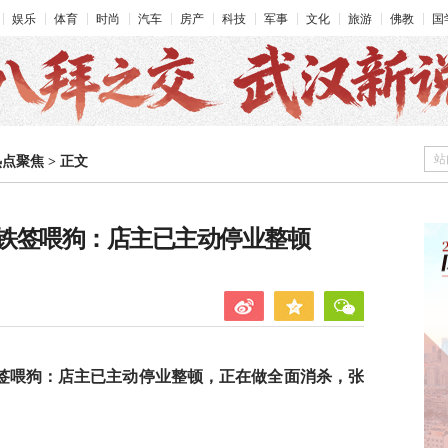
娱乐
体育
时尚
汽车
房产
科技
军事
文化
旅游
佛教
国
站
热点聚焦
>
正文
铁签喂狗：店主已主动停业整顿
签喂狗：店主已主动停业整顿，正在做全面消杀，张