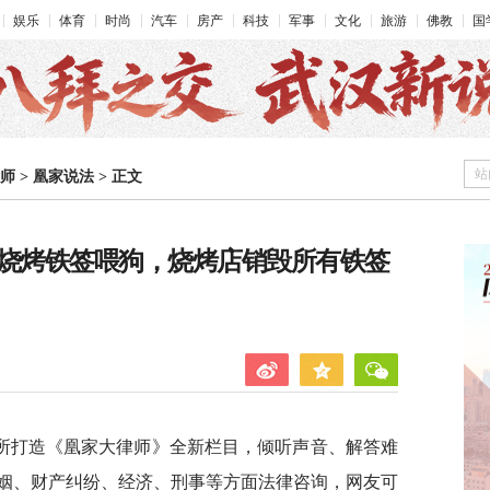
娱乐
体育
时尚
汽车
房产
科技
军事
文化
旅游
佛教
国
站
师
>
凰家说法
>
正文
子用烧烤铁签喂狗，烧烤店销毁所有铁签
所打造《凰家大律师》全新栏目，倾听声音、解答难
姻、财产纠纷、经济、刑事等方面法律咨询，网友可