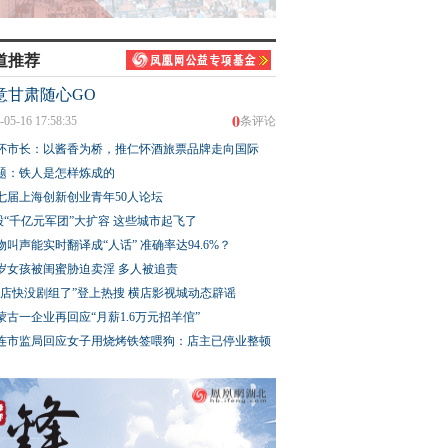
道推荐
意甘肃随心GO
0
-05-16 17:58:35
条评论
怀市长：以酱香为桥，推仁怀酒旅票品牌走向国际
题：铁人是怎样炼成的
七届上海创新创业青年50人论坛
股“千亿元军团”大扩容 这些城市起飞了
物叫声能实时翻译成“人话” 准确率达94.6%？
3岁女孩被闺蜜胁迫卖淫 多人被追责
横店快没剧组了”登上热搜 横店影视城动态辟谣
蒙古一企业再回应“月薪1.6万元招羊倌”
连市监局回应女子用烧烤铁签喂狗：店主已停业整顿