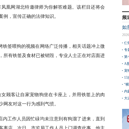
会有凤凰网湖北特邀律师为你解答难题。该栏目还将会
案例，宣传正确的法律知识。
频
如
2026
仁
烤铁签喂狗的视频在网络广泛传播，相关话题冲上微
专
，所有铁签及食材已被销毁，专业人士正在对店面进
第
A
宠
1
“
内
一位女顾客让自家宠物狗坐在卡座上，并用铁签上的肉
大
少网友对这一行为感到气愤。
店内工作人员因忙碌均未注意到有狗溜了进来，直到
客离店。次日，市监局工作人员上门调查此事，他主