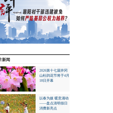
片新闻
2026第十七届井冈
山杜鹃花节将于4月
18日开幕
以春为媒 暖意涌动
——盘点清明假日
消费新亮点