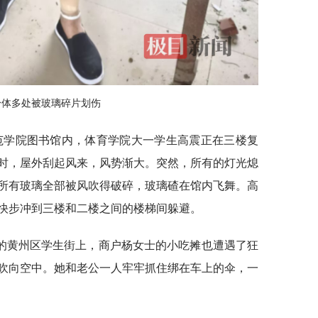
身体多处被玻璃碎片划伤
范学院图书馆内，体育学院大一学生高震正在三楼复
时，屋外刮起风来，风势渐大。突然，所有的灯光熄
所有玻璃全部被风吹得破碎，玻璃碴在馆内飞舞。高
快步冲到三楼和二楼之间的楼梯间躲避。
的黄州区学生街上，商户杨女士的小吃摊也遭遇了狂
吹向空中。她和老公一人牢牢抓住绑在车上的伞，一