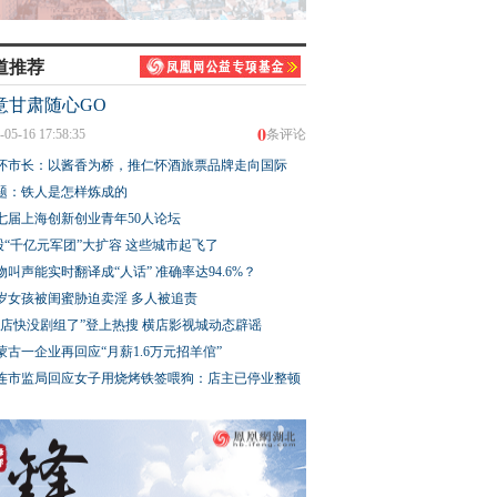
道推荐
意甘肃随心GO
0
-05-16 17:58:35
条评论
怀市长：以酱香为桥，推仁怀酒旅票品牌走向国际
题：铁人是怎样炼成的
七届上海创新创业青年50人论坛
股“千亿元军团”大扩容 这些城市起飞了
物叫声能实时翻译成“人话” 准确率达94.6%？
3岁女孩被闺蜜胁迫卖淫 多人被追责
横店快没剧组了”登上热搜 横店影视城动态辟谣
蒙古一企业再回应“月薪1.6万元招羊倌”
连市监局回应女子用烧烤铁签喂狗：店主已停业整顿