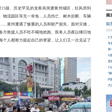
过15级、历史罕见的龙卷风突袭黄州城区，狂风所到
频
、物流园区等无一幸免，人员伤亡、树木折断、车辆
如
……黄州遭遇了惨重的人员和财产损失。面对灾难，
2026
各方救援人员不吃不喝地抢跑、医务人员夜以继日地
仁
每个人都努力挺起自己的脊梁，让人们又一次见证了
专
第
A
宠
1
“
内
大