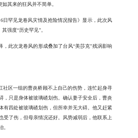
突如其来的狂风并不简单。
月6日罕见龙卷风灾情及抢险情况报告》显示，此次风
，其强度“历史罕见”。
释，此次龙卷风的形成叠加了台风“美莎克”残涡影响
江社区一组的曹炎桥顾不上自己的伤势，连忙起身寻
碍，只是身体被玻璃碴划伤。确认妻子安全后，曹炎
体有四处被玻璃碴划伤，但所幸并无大碍。他又赶紧
也受了伤，但母亲情况还好。风势减弱后，他联系上
治。