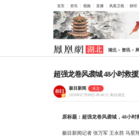
首页
资讯
视频
直播
凤凰卫视
财经
湖北
>
资讯
>
超强龙卷风袭城 48小时救
极目新闻
2026年07月09日 08:40:21
来自湖北
原标题：超强龙卷风袭城，48小
极目新闻记者 张万军 王永胜 马星