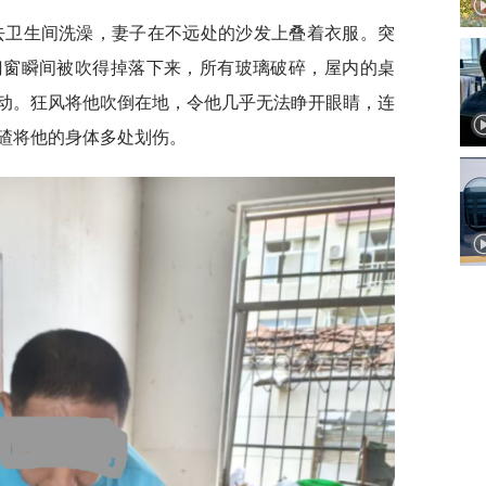
去卫生间洗澡，妻子在不远处的沙发上叠着衣服。突
门窗瞬间被吹得掉落下来，所有玻璃破碎，屋内的桌
动。狂风将他吹倒在地，令他几乎无法睁开眼睛，连
碴将他的身体多处划伤。