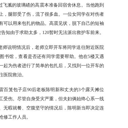
过飞溅的玻璃碴的高震本准备回宿舍休息。当他跑到
上，腿部受了伤，流了很多血。一位女同学在对伤者
有可以用来包扎的物品。高震见状，脱下自己的短袖
被告知由于求助太多，120暂时无法派出救护车前来。
老师说明情况后，老师立即开车将同学送往附近医院
图书馆，查看是否还有同学需要帮助。他在5楼又遇
一起为伤者进行了简单的包扎后，又找到一位开车的
往医院救治。
雷百笼包子店90后老板陈明新和丈夫的3个露天摊位
工受伤。尽管自身受灾严重，但夫妇俩始终心系一线
、无暇就餐、空腹坚守的情况后，陈明新当即决定连
抢修工作人员。