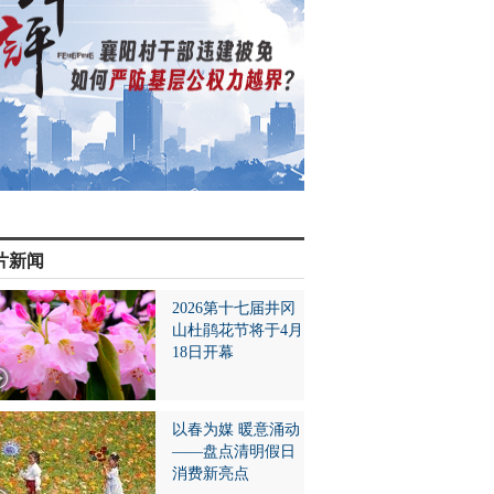
片新闻
2026第十七届井冈
山杜鹃花节将于4月
18日开幕
以春为媒 暖意涌动
——盘点清明假日
消费新亮点