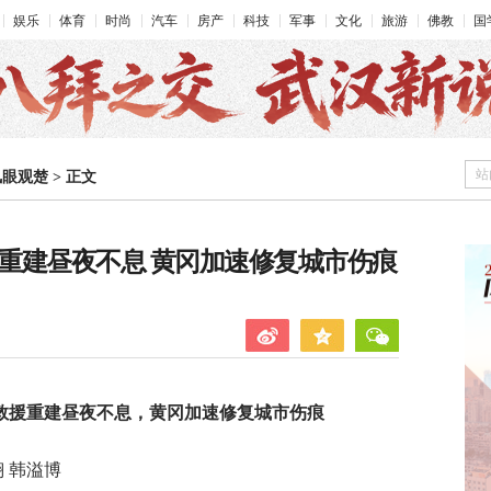
娱乐
体育
时尚
汽车
房产
科技
军事
文化
旅游
佛教
国
站
凤眼观楚
>
正文
援重建昼夜不息 黄冈加速修复城市伤痕
时救援重建昼夜不息，黄冈加速修复城市伤痕
翔 韩溢博