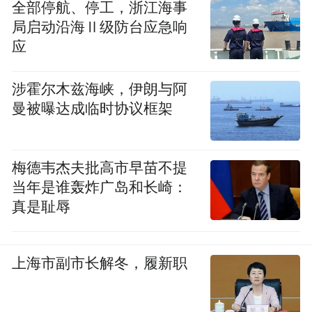
全部停航、停工，浙江海事
居民从楼顶穿行
局启动沿海Ⅱ级防台应急响
应
事实上，楼顶通行的安全隐患早有警示。记
者了解到，古五社区今年5月4日就张贴了公
涉霍尔木兹海峡，伊朗与阿
告，明确严禁人员从顶楼穿行。
曼被曝达成临时协议框架
公告称，顶楼并非人行通道，缺少护栏和照
明，存在踏空、绊倒等重大风险，尤其威胁
梅德韦杰夫批高市早苗不提
当年是谁轰炸广岛和长崎：
老人和儿童安全，并要求物业加强巡查劝
真是耻辱
阻。
上海市副市长解冬，履新职