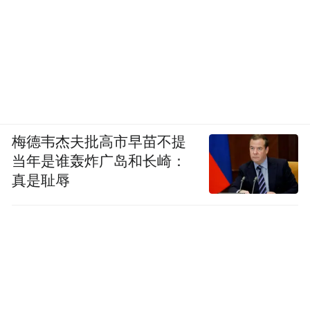
梅德韦杰夫批高市早苗不提
当年是谁轰炸广岛和长崎：
真是耻辱