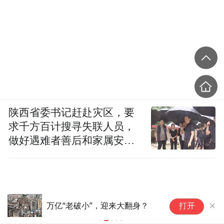
陕西省委书记赶赴灾区，要
求千方百计搜寻失联人员，
做好遇难者善后和家属安抚
工作
感谢爱回收提升了小区大爷大妈
大
打开
的素质
局
常