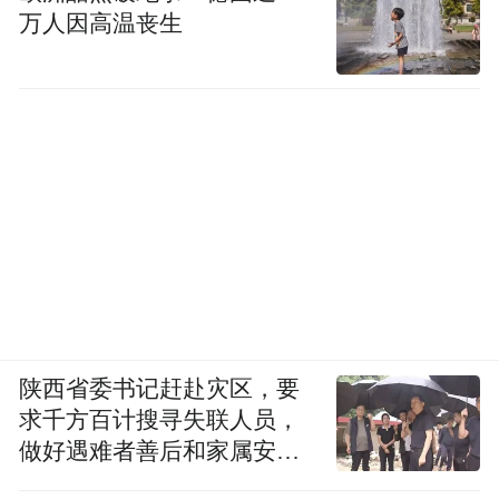
万人因高温丧生
陕西省委书记赶赴灾区，要
求千方百计搜寻失联人员，
做好遇难者善后和家属安抚
工作