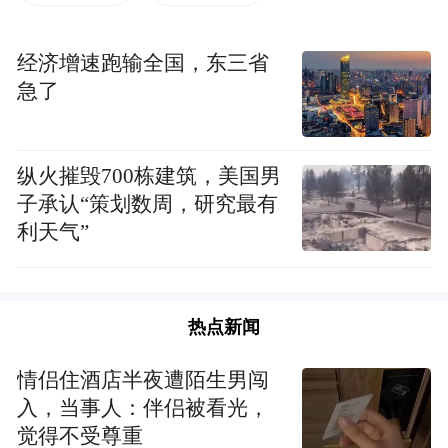
东源小区1栋和2栋建于2008年前后，每栋4个
单元，每个单元仅一部电梯。由于年久失
经济增速跑输全国，东三省
急了
修，8部电梯今年全部纳入更新改造。施工采
取分段方式：先完成1、3单元换新，待投用
后再关停2、4单元施工。这本是有序的安
纵火摧毁700栋建筑，美国男
排，却让2、4单元高层住户陷入困境——当
子承认“策划数周，研究最有
自家电梯停运时，住在十多层的老人若想出
利天气”
门，只能爬上顶楼平台，横穿屋面绕到已完
工的单元乘电梯下楼。
热点新闻
极目新闻记者现场看到，1栋楼高13层，楼顶
情侣住酒店半夜遭陌生男闯
堆满施工余料和杂物，防水隔热层多处粉化
入，当事人：伴侣被看光，
破损，地面高低不平。正值梅雨季，屋面湿
觉得不受尊重