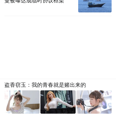
曼被曝达成临时协议框架
社区张贴的禁止从楼顶穿行公告
小区物业卢经理也直言无奈。“顶楼平台全是
破损的砖块和防水层，从一个单元到另一个
单元至少要走30米远，隐患很大。”他说，要
保障通行安全需铲平屋面并将碎碴运走，但
整体费用不菲，而小区物业费收缴率低、常
年亏损，无力承担。电梯施工单位同样不建
议居民绕行楼顶，担心一旦出事责任难以厘
盗香窃玉：我的青春就是赌出来的
清。