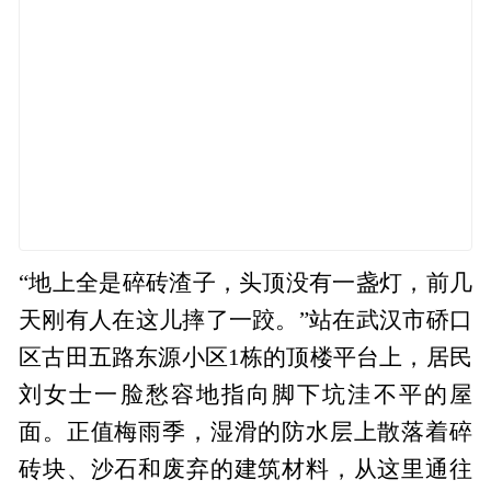
“地上全是碎砖渣子，头顶没有一盏灯，前几
天刚有人在这儿摔了一跤。”站在武汉市硚口
区古田五路东源小区1栋的顶楼平台上，居民
刘女士一脸愁容地指向脚下坑洼不平的屋
面。正值梅雨季，湿滑的防水层上散落着碎
砖块、沙石和废弃的建筑材料，从这里通往