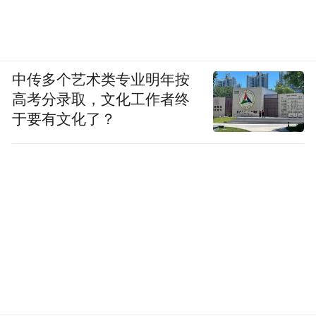
回应称，将尽力与施工方沟通加快进度，后
续也将积极配合做好保障，但对于楼顶硬件
条件的改善，仍表示心有余而力不足。
中传多个艺术类专业明年按
高考分录取，文化工作者终
（注：图片及素材来源于网络，版权归原作
于要有文化了？
者所有。如有侵权请联系删除，电话：027-
85721622 。）
“特别声明：以上作品内容(包括在内的视频、图片或音
频)为凤凰网旗下自媒体平台“大风号”用户上传并发
布，本平台仅提供信息存储空间服务。
Notice: The content above (including the videos,
pictures and audios if any) is uploaded and posted
by the user of Dafeng Hao, which is a social media
platform and merely provides information storage
space services.”