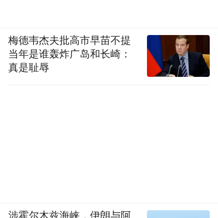
梅德韦杰夫批高市早苗不提
当年是谁轰炸广岛和长崎：
真是耻辱
涉霍尔木兹海峡，伊朗与阿