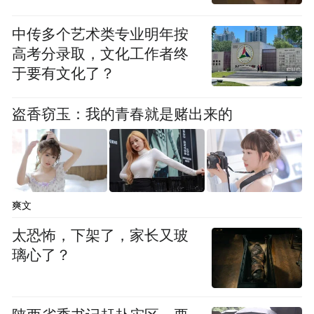
滑难行，且无任何照明。“地上全是碎砖渣
子，头顶没有一盏灯，白天走都要十分小
中传多个艺术类专业明年按
高考分录取，文化工作者终
心，晚上更是一不小心就要崴脚。”13楼住户
于要有文化了？
姚先生坦言。也有居民透露，近期已有住户
在顶楼险些摔倒，大家整天提心吊胆。低楼
盗香窃玉：我的青春就是赌出来的
层住户受影响较小，但高层住户只能被迫忍
受这般不便，对漫长的施工周期倍感焦虑。
爽文
太恐怖，下架了，家长又玻
璃心了？