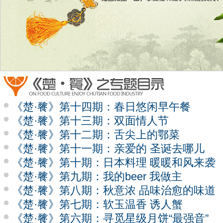
《楚·餮》第十四期：春日悠闲早午餐
《楚·餮》第十三期：双面情人节
《楚·餮》第十二期：舌尖上的鄂菜
《楚·餮》第十一期：亲爱的 圣诞去哪儿
《楚·餮》第十期：日本料理 暖暖和风来袭
《楚·餮》第九期：我的beer 我做主
《楚·餮》第八期：秋意浓 品味治愈的味道
《楚·餮》第七期：软玉温香 诱人蟹
《楚·餮》第六期：寻觅星级月饼“最强音”