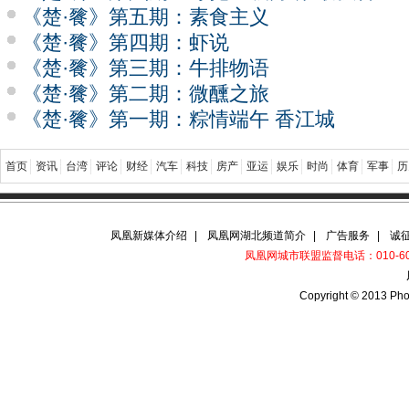
《楚·餮》第五期：素食主义
《楚·餮》第四期：虾说
《楚·餮》第三期：牛排物语
《楚·餮》第二期：微醺之旅
《楚·餮》第一期：粽情端午 香江城
首页
资讯
台湾
评论
财经
汽车
科技
房产
亚运
娱乐
时尚
体育
军事
历
凤凰新媒体介绍
|
凤凰网湖北频道简介
|
广告服务
|
诚
凤凰网城市联盟监督电话：010-6067
Copyright © 2013 Pho