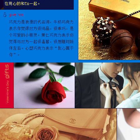
玫瑰花
领带
要说女人都爱花那是绝对
代表用领带拴住他一生一世，是
的，即使天天送花，女人也
现。!系在男朋友的脖子上代表
绝对不会对你的鲜花说
辈子拴着他，捆着他，他想跑也
“NO”，每日一朵花大概所有
了。
香水
戒指
的女人都有过这样的梦想!对
别人看似普通的香水，到处都可以买到，你却可以暗中感
热恋中的
于远距离的恋人送花也是非
觉属于你们两人的气息，即使他不在身旁，他的味道仍然
一步增进
常好的一个选择!
让你难以抗拒。
果你想暗
枚象征性