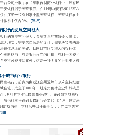
平台公司控股；在12家股份制商业银行中，只有民
平安银行属于民营银行。在144家城商行和212家农
仅在江浙一带有14家小型民营银行，民营银行在主
行体系中仅占5％。
[详细]
营银行的发展空间很大
银行的发展空间很大，金融改革的前景令人憧憬，
成为现实，需要来自顶层的设计，需要决策者的决
法律体系上的突破。我国目前限制准入的银行体
个垄断格局，有关银行设立的门槛，有利于国资和
单单将民资排除在外，这是一种明显的行业准入歧
]
属于城市商业银行
民泰银行，前身为由浙江台州温岭市政府主持组建
城信社，成立于1988年，股东为集体企业和城镇居
006年8月挂牌为浙江民泰商业银行。在改组为城商行
，城信社主任得到市政府与银监部门允许，通过亲
关联”成为第一大股东并出任董事长，进而成为民营
详细]