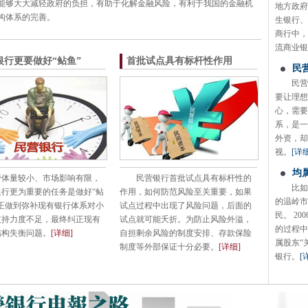
能够大大减轻政府的负担，有助于化解金融风险，有利于我国的金融机
地方政府
构体系的完善。
生银行、
商行中，
流商业银
银行更要做好“鲇鱼”
首批试点具有标杆性作用
民
民营
要让理想
心，需要
系，是一
外资，却
视。
[详细
均
管体量较小、市场影响有限，
民营银行首批试点具有标杆性的
比如
银行更为重要的任务是做好“鲇
作用，如何防范风险至关重要，如果
的温岭市
真正做到弥补现有银行体系对小
试点过程中出现了风险问题，后面的
民。 2
支持力度不足，最终纠正现有
试点就可能夭折。为防止风险外溢，
的过程中
结构失衡问题。
[详细]
自担剩余风险的制度安排、存款保险
属股东“
制度等外部保证十分必要。
[详细]
银行。
[