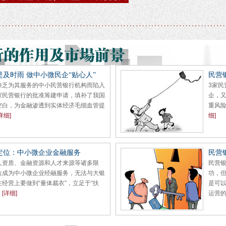
及时雨 做中小微民企“贴心人”
民营
缺乏为其服务的中小民营银行机构而陷入
3家
家民营银行的批准筹建申请，填补了我国
企，
空白，为金融渗透到实体经济毛细血管提
重风
详细]
细]
定位：中小微企业金融服务
民营
人资质、金融资源和人才来源等诸多限
民营
位成为中小微企业经融服务，无法与大银
功，
经营上要做到“量体裁衣”，立足于“扶
是可
。
[详细]
运营