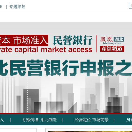
页
|
专题策划
入 |
积极筹备 湖北制造 |
经营定位 市场前景 |
身