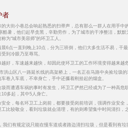
护者
市的大街小巷总会响起熟悉的扫帚声，总有那么一群人在用手中的
严寒酷暑，他们起早贪黑，辛勤劳作，为了城市的干净整洁，默默
称为“城市美容师”的环卫工人。
清晨6点一直到晚上10点，分为三班倒，他们大多生活不易，干
而受到冷眼乃至辱骂。
修越好，车速越来越快，却因此使环卫工的工作环境变得越来越
，武汉市洪山区八一路延长线的高架桥上，一名正在马路中央捡垃圾
包车卷入车底，不幸身亡，手中还攥着刚拾起的烟盒。
垃圾而遭遇车祸的事时有发生，环卫工俨然已经成为了一种高危
10多起，其中5人身亡。
命安全，每名环卫工上岗前，都要接受岗前培训，强调作业安全
卫工比较敬业，看到垃圾就会清理，有的则希望集中时间清扫，
物，我们有规定说只能在慢车道或者路边清扫垃圾，但是看到有垃