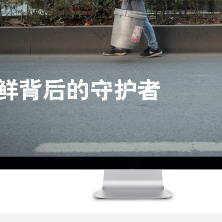
是多条主干道交回之处，行人车流络绎不绝，相应、产生的生活垃圾也成倍