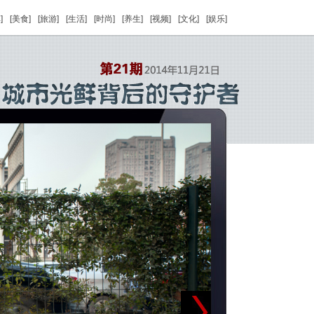
]
[美食]
[旅游]
[生活]
[时尚]
[养生]
[视频]
[文化]
[娱乐]