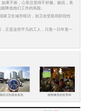
，如果不捡，心里总觉得不舒服。她说，美
也能降低他们工作的风险。
的国家卫生城市暗访，创卫攻坚取得阶段性
而，正是这些平凡的工人，日复一日年复一
武汉到底有多热
烧烤摊里的世界杯
光影观城 8