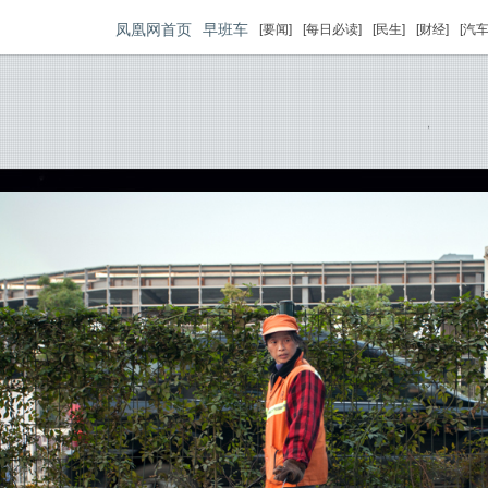
凤凰网首页
早班车
[要闻]
[每日必读]
[民生]
[财经]
[汽车