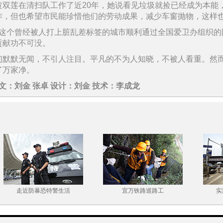
黄双莲在清扫队工作了近20年，她说看见垃圾就捡已经成为本能
作，但也希望市民能珍惜他们的劳动成果，减少车窗抛物，这样
，武汉这个曾经被人打上脏乱差标签的城市顺利通过全国爱卫办组织
贡献功不可没。
们默默无闻，不引人注目。平凡的不为人知晓，不被人看重。然
了万家净。
文：刘金 张卓 设计：刘金 技术：李成龙
走近防暴恐特警生活
宜万铁路巡路工
实测