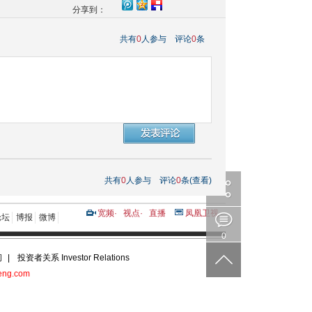
分享到：
共有
0
人参与
评论
0
条
共有
0
人参与
评论
0
条(查看)
宽频
·
视点
·
直播
凤凰卫视
论坛
博报
微博
0
问
|
投资者关系 Investor Relations
g.com