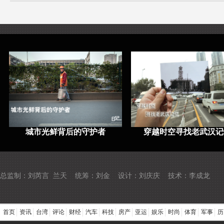
城市光鲜背后的守护者
穿越时空寻找老武汉记
总监制：刘芮言 兰天 统筹：刘金 设计：刘庆庆 技术：李成龙
首页
资讯
台湾
评论
财经
汽车
科技
房产
亚运
娱乐
时尚
体育
军事
历