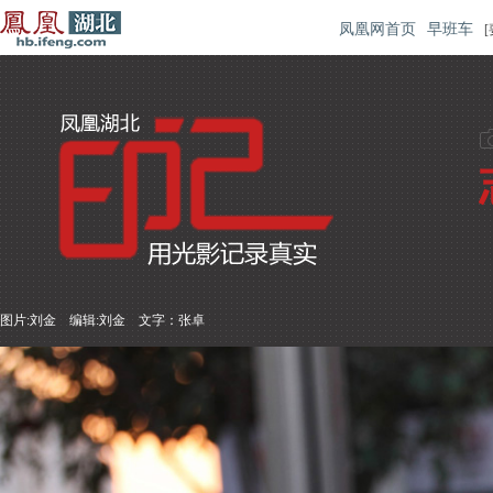
凤凰网首页
早班车
[
图片:刘金 编辑:刘金 文字：张卓