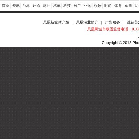
首页
资讯
台湾
评论
财经
汽车
科技
房产
亚运
娱乐
时尚
体育
军事
历
凤凰新媒体介绍
|
凤凰湖北简介
|
广告服务
|
诚征英
凤凰网城市联盟监督电话：010-60
Copyright © 2013 Pho