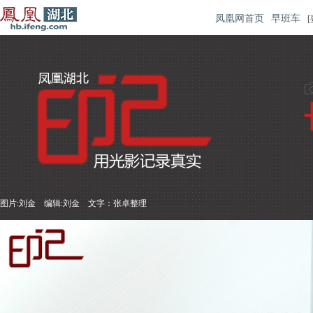
凤凰网首页
早班车
[
图片:刘金 编辑:刘金 文字：张卓整理