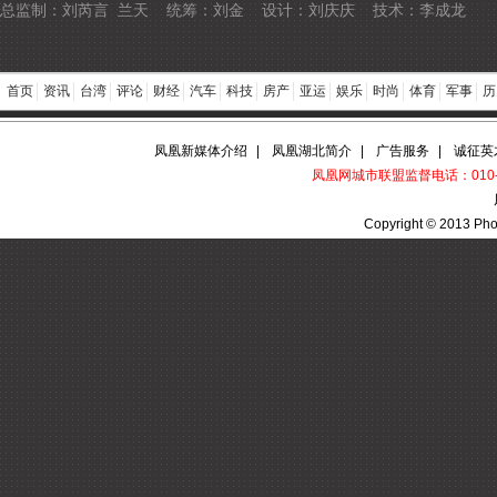
总监制：刘芮言 兰天 统筹：刘金 设计：刘庆庆 技术：李成龙
首页
资讯
台湾
评论
财经
汽车
科技
房产
亚运
娱乐
时尚
体育
军事
历
凤凰新媒体介绍
|
凤凰湖北简介
|
广告服务
|
诚征英
凤凰网城市联盟监督电话：010-60
Copyright © 2013 Pho