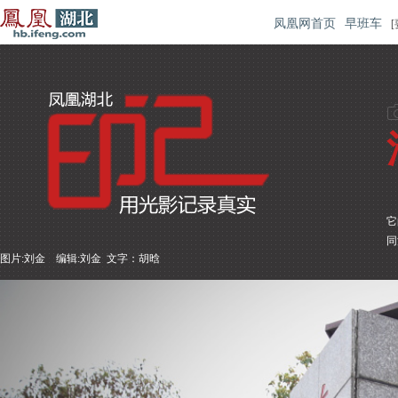
凤凰网首页
早班车
[
它
同
图片:刘金 编辑:刘金 文字：胡晗