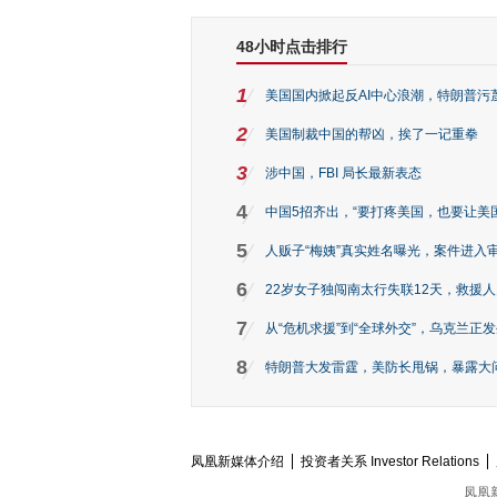
48小时点击排行
1
美国国内掀起反AI中心浪潮，特朗普污
2
美国制裁中国的帮凶，挨了一记重拳
3
涉中国，FBI 局长最新表态
4
中国5招齐出，“要打疼美国，也要让美
5
人贩子“梅姨”真实姓名曝光，案件进入
6
22岁女子独闯南太行失联12天，救援人员
7
从“危机求援”到“全球外交”，乌克兰正
8
特朗普大发雷霆，美防长甩锅，暴露大
凤凰新媒体介绍
投资者关系 Investor Relations
凤凰