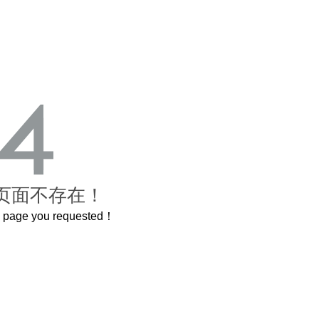
页面不存在！
he page you requested！
好看又能装
俄罗斯进口蜂蜜抢占中国市场，其实大多数人都买错了