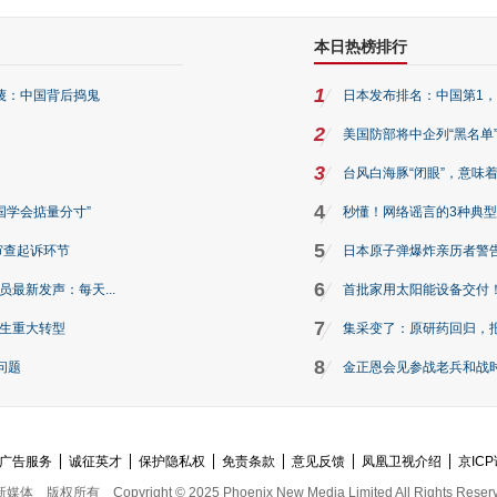
本日热榜排行
1
蔑：中国背后捣鬼
日本发布排名：中国第1，
2
美国防部将中企列“黑名单
3
台风白海豚“闭眼”，意味
4
国学会掂量分寸”
秒懂！网络谣言的3种典型
5
审查起诉环节
日本原子弹爆炸亲历者警告
6
最新发声：每天...
首批家用太阳能设备交付
7
发生重大转型
集采变了：原研药回归，
8
问题
金正恩会见参战老兵和战
广告服务
诚征英才
保护隐私权
免责条款
意见反馈
凤凰卫视介绍
京ICP
新媒体
版权所有
Copyright © 2025 Phoenix New Media Limited All Rights Reser