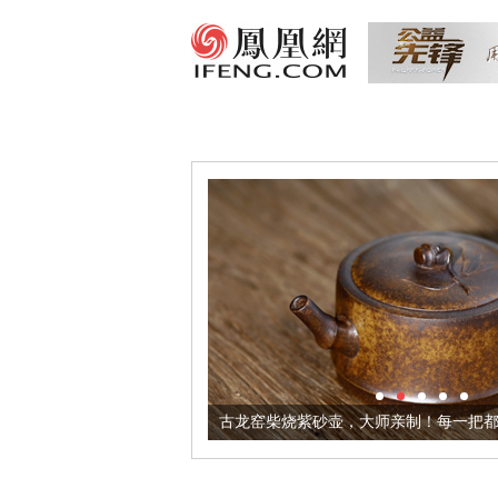
差距有多大？
古龙窑柴烧紫砂壶，大师亲制！每一把