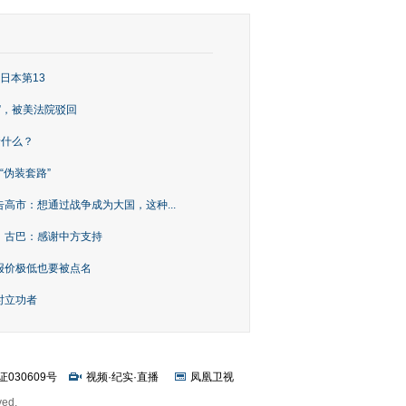
日本第13
”，被美法院驳回
着什么？
“伪装套路”
高市：想通过战争成为大国，这种...
！古巴：感谢中方支持
报价极低也要被点名
时立功者
证030609号
视频
·
纪实
·
直播
凤凰卫视
ved.