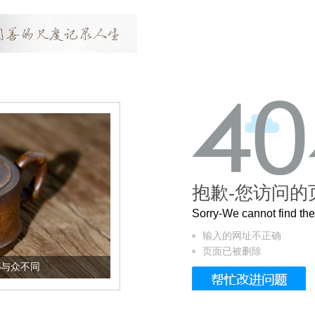
抱歉-您访问的
Sorry-We cannot find t
输入的网址不正确
页面已被删除
都与众不同
大捡漏！法国轻奢ELLE行李箱，299起抢，