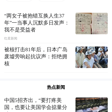
“两女子被抱错互换人生37
年”一当事人沉默多日发声：
我不是受益者
红星新闻
被核打击81年后，日本广岛
废墟旁响起抗议声：拒绝拥
在对ABC外语培训学校通州校区进行检查
核
时，执法人员发现当事人未取得教育部门颁
发的《办学许可证》。在通州区新华西街的
ABC外语培训学校通州校区，开展青少年英
热点新闻
语培训的经营活动，自2019年以来，获违法
中国5招齐出，“要打疼美
所得65631.49元，这种擅自举办民办学校的
国，也要让美国学会掂量分