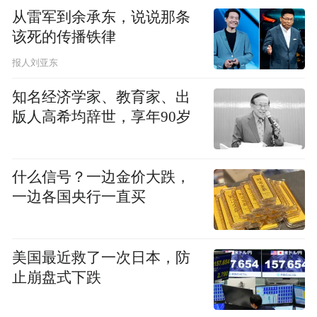
市场监管局处以50万元的罚款。
从雷军到余承东，说说那条
该死的传播铁律
据了解，截至目前，本市各级市场监管部门
报人刘亚东
共出动执法人员9566人次，检查线下教育培
知名经济学家、教育家、出
训机构5031家次，检查线上教育培训机构956
版人高希均辞世，享年90岁
家次，接收教育部门移转线索157条，与教育
等部门开展联合执法172次，累计立案528
件，处罚139件，罚没款共计1152.82万元。
什么信号？一边金价大跌，
一边各国央行一直买
“特别声明：以上作品内容(包括在内的视频、图片或音
频)为凤凰网旗下自媒体平台“大风号”用户上传并发
布，本平台仅提供信息存储空间服务。
美国最近救了一次日本，防
Notice: The content above (including the videos,
止崩盘式下跌
pictures and audios if any) is uploaded and posted
by the user of Dafeng Hao, which is a social media
platform and merely provides information storage