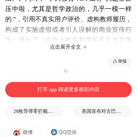
压中啦，尤其是哲学政治的，几乎一模一样
的 ”，引用不真实用户评价、虚构教师履历，
构成了实施虚假或者引人误解的商业宣传行
为，违反了《中华人民共和国反不正当竞争
点击展开全文
法》。其在官方网址www.xueda.com上宣传
“新高考直通车计划，直达36所‘双一流’”，利
举报
用清华大学、北京大学、中国人民大学等教
育机构校徽进行宣传的行为都违反了《中华
打开 app 阅读更多精彩内容
人民共和国广告法》。5月28日，朝阳区市场
监管局对“学大教育”价格违法、发布违法广
28枚导弹零拦截！基辅防空失灵，西方靠不住了
美国宣布对古巴实施新一轮制裁
告及虚假宣传行为作出合并罚款123.5万元的
行政处罚。