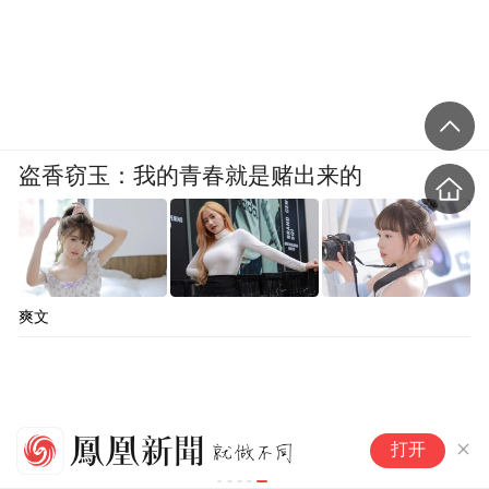
盗香窃玉：我的青春就是赌出来的
爽文
特
打开
事