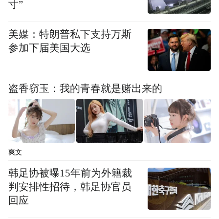
行为，违反了《民办教育促进法》；而且当
寸”
事人在美团、大众点评等第三方平台发布有
美媒：特朗普私下支持万斯
多个团购课程，虚构课程原价进行交易，违
参加下届美国大选
反了《中华人民共和国价格法》。6月21日，
通州区市场监管局对北京径成英教育网络科
技有限公司通州分公司擅自举办民办学校、
盗香窃玉：我的青春就是赌出来的
价格违法行为合并作出罚款18.13万元的行政
处罚。
51talk则因在其自建网站（www.51talk.com）
爽文
上发的布广告中，有“每天25分钟 成绩口语
韩足协被曝15年前为外籍裁
双提升”“体系性设计保证学习效果”“提升成
判安排性招待，韩足协官员
绩”“全面提高孩子英语综合能力”的用语，违
回应
反《中华人民共和国广告法》，被石景山区