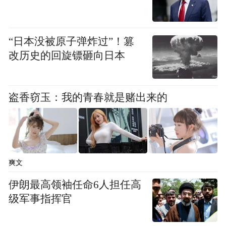
超前培训，严禁非学科类培训机构从事学科
培训，严禁提供境外教育课程。
“日本没被原子弹炸过”！篡
四是强化经营活动监管，落实将义务教育阶
改历史的回旋镖砸向日本
段学科类校外培训收费纳入政府指导价管理
的要求，科学合理确定计价办法，明确收费
盗香窃玉：我的青春就是赌出来的
标准，坚決遏制过高收费和过度逐利行为。
全面落实学科类校外培训机构预收费管理办
法。
五是严禁资本化运作，严格落实中央有关要
爽文
求，学科类培训机构一律不得上市融资。
伊朗最高领袖任命6人担任高
级军事指挥官
六是加强校外培训广告管理等。