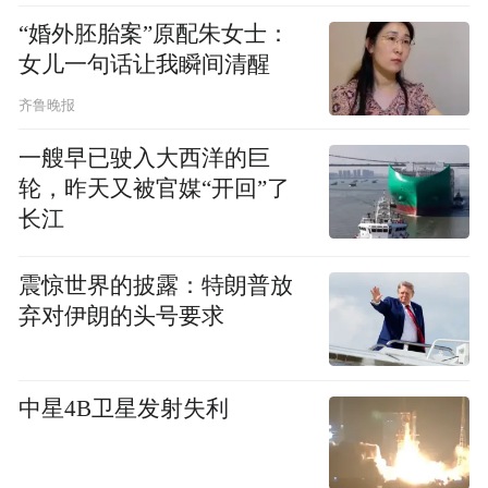
北京市教委介绍，北京市的“双减”目标为校
“婚外胚胎案”原配朱女士：
女儿一句话让我瞬间清醒
内校外双向发力，稳妥推进，分步实施，确
保学生过重作业负担和校外培训负担、家庭
齐鲁晚报
教育支出和家长相应精力负担于2021年底前
一艘早已驶入大西洋的巨
有效减轻、两年内成效显著，人民群众教育
轮，昨天又被官媒“开回”了
满意度明显提升。
长江
此外在校内服务提质增效方面，强化学校育
震惊世界的披露：特朗普放
人主体地位，从根本上满足学生多样化教育
弃对伊朗的头号要求
需求。小学一年级坚持“零起点”教学，学校
不得组织任何形式的招生、分班考试，严禁
中星4B卫星发射失利
划分重点班、实验班。
4大类岗位，助教培员工转岗转业