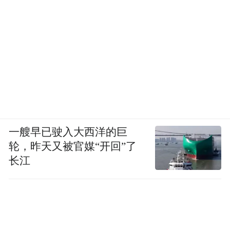
30岁以下群体占到7成多。
针对校外培训机构的转型发展中员工转岗转
业的需求，北京市准备了哪些类型的岗位?北
京市人社局介绍，北京市针对培训行业储备
充足的岗位资源。
前期对这些学科类校外培训机构的岗位进行
一艘早已驶入大西洋的巨
了一些分析，梳理出了9个典型岗位，包括产
轮，昨天又被官媒“开回”了
品开发、产品销售、产品运营管理、客服人
长江
员、教师、技术开发工程师、法律事务人
员、人力资源服务专员以及财务专员这9个典
型岗位。