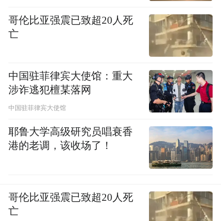
哥伦比亚强震已致超20人死
8月17日，智联招聘发布的《2021教培行业人
亡
才市场分析报告》显示，面临“双减”的落
地，一线城市最先受到波及，北京、上海更
中国驻菲律宾大使馆：重大
是成为全国第一批试点城市。平台大数据显
涉诈逃犯檀某落网
示，2021年7月一线城市教培业发布职位数比
中国驻菲律宾大使馆
3月减少了38.2%，高于其他城市等级，其中
北京降幅达49.3%，居全国首位。
耶鲁大学高级研究员唱衰香
港的老调，该收场了！
哥伦比亚强震已致超20人死
亡