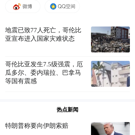
在深化校外培训机构治理方面：
一是严格审批准入，不再审批新的面向义务
地震已致77人死亡，哥伦比
教育阶段学生的学科类培训机构。对现有学
亚宣布进入国家灾难状态
科类培训机构重新审核登记。
二是严格控制学科类培训时间，严格执行未
哥伦比亚发生7.5级强震，厄
成年人保护法有关规定，校外培训机构不得
瓜多尔、委内瑞拉、巴拿马
占用国家法定节假日、休息日及寒暑假期组
等国有震感
织学科类培训。
三是规范培训服务行为，完善学科类培训管
热点新闻
理服务平台动态掌握学科类培训的培训内
特朗普称要向伊朗索赔
容、培训材料、教师资质等信息。严禁超标