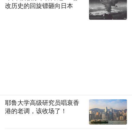
改历史的回旋镖砸向日本
图片来源：智联招聘
从性别来看，女性求职者的数量明显多于男
性，比例分别为74.6%和25.4%，这与教培行
业属性相关，教师群体的女性比例一贯较
高。
耶鲁大学高级研究员唱衰香
港的老调，该收场了！
从年龄结构看，教培从业者的整体年龄结构
偏年轻，36.9%为25岁及以下的95后群体，