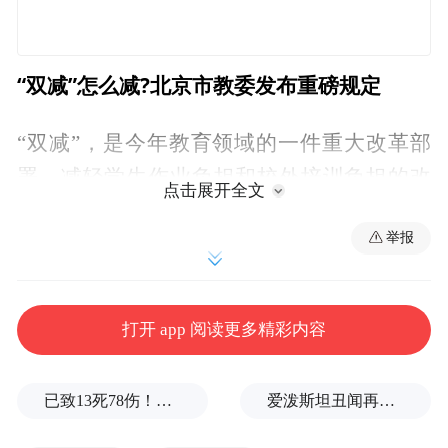
“双减”怎么减?北京市教委发布重磅规定
“双减”，是今年教育领域的一件重大改革部
署，减轻学生作业负担和校外培训负担的改
点击展开全文
革动作不断。
举报
8月17日，北京市教育委员会、市人力资源和
社会保障局等单位共同举行《北京市关于进
打开 app 阅读更多精彩内容
一步减轻义务教育阶段学生作业负担和校外
培训负担的措施》新闻发布会。介绍“双减”
已致13死78伤！这是乌方对俄本土发动的最致命袭击之一
爱泼斯坦丑闻再曝新线索！美国顶级艺术学校爆70起性侵黑幕，近50名成年人被指控
措施和新学期工作重点等情况。