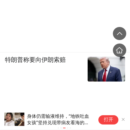
特朗普称要向伊朗索赔
身体仍需输液维持，“地铁吐血
第
打开
女孩”坚持兑现带病友看海的约
定