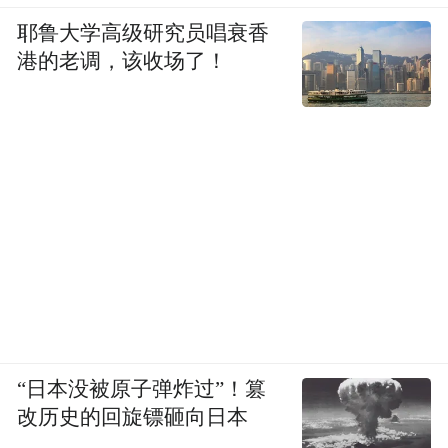
耶鲁大学高级研究员唱衰香
港的老调，该收场了！
“日本没被原子弹炸过”！篡
改历史的回旋镖砸向日本