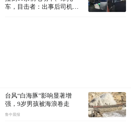
车，目击者：出事后司机一
初中生是没有什么周末的，孩子承受压力太
直坐车里
大了。其实有时候，我也自我反省。我不敢
逼得太狠。你说我孩子愿意补课吗？他多多
少少有点抗拒心理。我说，不想学那就把一
些课程退掉，他又不愿意，他说还是想去。
“双减”政策真正落实，大家都一碗水端平，
倒也挺好。但恐怕情况不会一下子那样理
想。一些条件好的家长会请一对一私教。在
台风“白海豚”影响显著增
升学、分数这样的压力下，家长自己有能力
强，9岁男孩被海浪卷走
的话，自己辅导还好；没能力，又不想放弃
鲁中晨报
的话，要么“组班”，要么“一对一”。最后结
果，是增加了我们这种家庭的压力。老师要