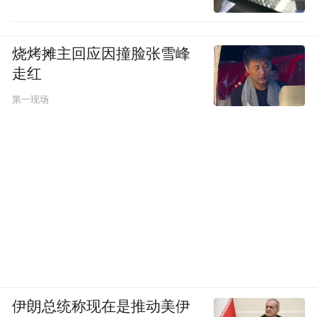
孩子这两年是一个很放松的状态，家长也会
感觉轻松一些。
烧烤摊主回应因撞脸张雪峰
走红
说实话，我心里面虽然对补习班上课时间改
到工作日有点小小的抵触，因为这增加了孩
第一现场
子日常的时间支出，会比较辛苦，但是我还
是觉得这有一个向好的趋势，心里也没有太
大的不安。因为本身我不是那种特别“鸡血”
的家长，而且我周围的大部分家长都是觉
得，实在不行就算了。当周围都是这样声音
的时候，也就没有那么多的焦虑了。
但我也没有下定决心真的就不学了，有机会
伊朗总统称现在是推动美伊
的话我还会去找其他的途径，哪怕是要“打游