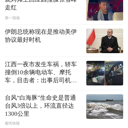
弃“学而思”，但是其他的像钢琴、声乐这一
走红
类兴趣班没有什么影响。
第一现场
其实我对于孩子的学习不是太激进，不然我
伊朗总统称现在是推动美伊
协议最好时机
很早就已经让她学“学而思”什么的。我比较
清楚我想要养育的方向，我对她也没有过多
的期望，要求她必须要上什么样的学校。今
江西一夜市发生车祸，轿车
年郑州的“小升初”是有改变的，以前还可以
撞倒10余辆电动车、摩托
车，目击者：出事后司机一
想办法择校，现在会很难很难。我们所在的
直坐车里
学区划片的是我们这边口碑比较差的一个初
台风“白海豚”生命史是普通
中，我前段时间想，如果孩子真上了这个学
台风3倍以上，环流直径达
校，我是能接受的。另外我觉得，一个人不
1300公里
是说必须得上一个什么样的名校才能够有所
都市快报