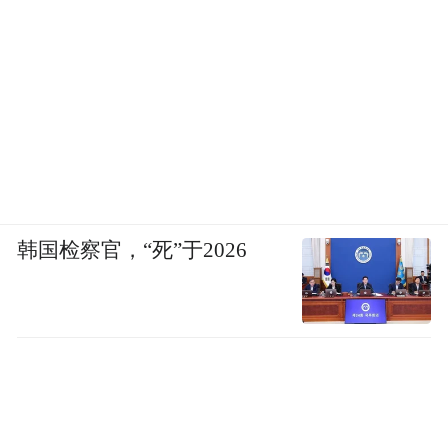
课程，主要是针对B卷进行补习。之前我们家
英语和数学都上过网课，但效果不好，没有
面对面教授的效果好。说实话，在我看来，
其实孩子在“学而思”补数学，师资和教学质
量都一般。但补课肯定是会对孩子的成绩有
帮助的，因为学和不学，差距很大的。现在
二、三年级B卷考试都考多元一次方程，我印
韩国检察官，“死”于2026
象里这是我们初中学的内容。虽然补几门课
每家的情况不同，但是基本上都会去补数
学。
我家孩子以前是周末去上课外培训，“双减”
政策后，现在周末不能上了，所以调课到周