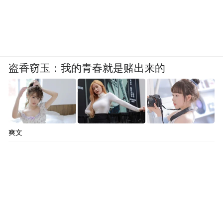
天。因为市场的原因，学科类教育培训行业
的头部机构数量不少，而且发展相对成熟，
比如说新东方、好未来等等。“双减”政策出
台之后，这些机构已在着手转型，可能将目
盗香窃玉：我的青春就是赌出来的
光投向非学科类教育培训。这些头部机构的
整体资源、市场推广及经营能力都非常有优
势，所以之后非学科类教育培训行业的竞争
应该会更加激烈。
爽文
当前的教育环境也确实会给家长带来比较大
的焦虑，学生和家长之后会如何选择也是一
个未知数。