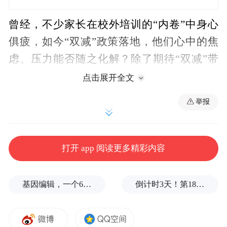
曾经，不少家长在校外培训的“内卷”中身心
俱疲，如今“双减”政策落地，他们心中的焦
虑、压力能否随之化解？除了期待“双减”带
来实效之外，还有哪些新的担忧？
点击展开全文
举报
来自7座城市的8位家长近日接受了澎湃新闻
采访，讲述他们在这一大变革之下的心路历
程、应对之策。
打开 app 阅读更多精彩内容
“想‘佛系’，但被带着跑”
基因编辑，一个6岁女孩之死
倒计时3天！第18届影响世界华人盛典即将启幕
周女士，郑州家长，孩子准三年级
我女儿现在8岁半，开学上三年级。我们所在