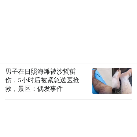
我整夜整夜睡不着。我们两口子都没读过什
么书，学历低，所以我尽量要让孩子有个好
点的出路，将来不要为生活苦恼。
现在，我孩子还是上外培（校外培训），主
要就是学而思和新东方。学而思学的内容比
学校里要拓展一点。如果他没去外面培训，
男子在日照海滩被沙蜇蜇
一些民办名校考试的题目，他做不出来的。
伤，5小时后被紧急送医抢
因为他每次考试，我都跟进了、检查了。
救，景区：偶发事件
有些知识，学校里没有讲，学而思讲了。公
办和民办又不一样。公办根据课本上的内容
讲。民办就是课内知识讲下，大部分讲拓展
内容。中考的话，最后一道压轴题拉开差