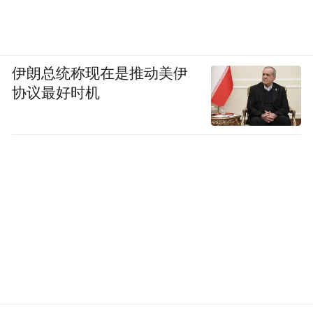
我家也有两个孩子，一个五年级，一个二年
级。除了参加小记者社会实践、钢琴、舞蹈
等素质类的培训以外，我的大孩子还报了“学
而思”的线上数学课。因为双减政策，数学课
伊朗总统称现在是推动美伊
协议最好时机
的时间安排从周末调整到了周中的晚上。因
为我个人的工作原因，周末也没有太多的时
间陪伴孩子，不过孩子目前的学习状态还是
不错的，所以也没有要请家教的想法。
我比较认可的学习方式就是充分利用课堂时
间，并且善于总结归纳学习方法，除此之
外，我更愿意帮助孩子接受素质类的培训，
给孩子树立一个正确的三观，并且给孩子多
一些自主选择的空间。