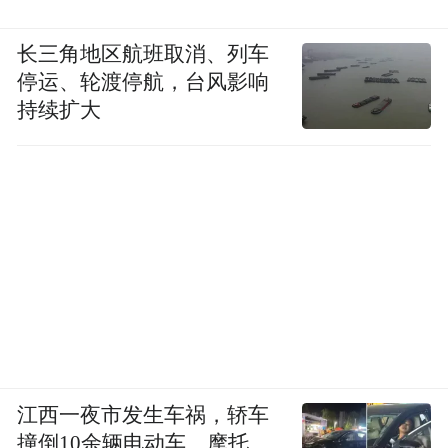
长。这种（补课）经济压力，也影响了我的
心情，影响了亲子关系。其次，外培整体上
长三角地区航班取消、列车
停运、轮渡停航，台风影响
来讲，是有点超前，学而思的模式是有点拔
持续扩大
苗助长的感觉。大部分孩子，知识基础重要
些。我们是普通的孩子，当时在学而思我们
上了一个高阶班，感觉有点不对头了，就转
到基础班去了。现在回过头看，如果孩子可
以重头来过，不为了考民办，真正要读公
办，我们肯定不会去学奥数，把他阅读搞扎
实一点，专注力提高一点。当时学了奥数，
没花那么多时间在阅读上，不然现在语文和
英语要轻松好多。
江西一夜市发生车祸，轿车
撞倒10余辆电动车、摩托
现在的孩子学习太辛苦了，哪像我们当年。