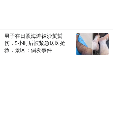
一个班人数不会超过20个人，甚至有个老
师，因为几个家长说在某个地方上课方便，
就额外为8个孩子开了一个班。我是宁愿麻烦
外面的老师，也不愿意麻烦学校老师。学校
男子在日照海滩被沙蜇蜇
老师也有自己的孩子，好不容易有自己的周
伤，5小时后被紧急送医抢
末，不忍心打扰。
救，景区：偶发事件
如果限制外培，应该先把老师的工资和素质
提高上来。并不是每个老师都能做到尽心尽
力为别人的孩子。他的工资只有那个水平。
只有把工资提高上来，才会有教学质量的提
高。比如公办中学能上晚自习，家长出钱都
愿意，国家出一点，家长出一点，把不自觉