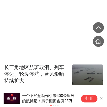
直坐车里
网课一周两回，有不同的课程时间可以选
择，每次半小时，大概二十几个同学一起
上。“双减”政策中明确，严禁超标超前培
训，不得开展面向学龄前儿童的线上培训。8
月14日，我收到学而思网校发来停课通知，
数学和英语课都停了。
收到停课消息以后，我和儿子解释说：“现在
长三角地区航班取消、列车
国家觉得你这个小朋友太小了，最好不要这
停运、轮渡停航，台风影响
么辛苦。”而他说，其实他挺想上课的，并不
持续扩大
觉得辛苦。
价值的三维革命——数智资本时
台
现在的小孩和我们小时候是不一样的。我从
打开
代价值形成规律的守正与创新
豚
小到大也是没有补课的，课后时间就在村里