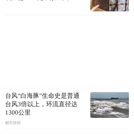
内容是不包括B卷上的题目的，如果不去外面
上培训班，就做不了B卷的题。结果就是，补
完课的小朋友可能能考九十多分，没补课的
可能就六七十分。
我们读的是公立小学，一般来说一个班都是
50个孩子以上，有两个班主任。一个正班主
任和一个副班主任要管50多个孩子，难度挺
大的，所以老师管不了这么细。去开家长
会，老师就会告诉你，学校只能给基础教
台风“白海豚”生命史是普通
台风3倍以上，环流直径达
育，后面努力还是得靠家长，回去要自己努
1300公里
力，每次开家长会都会这样说。
都市快报
现在我们给孩子在“学而思”补数学，是线下