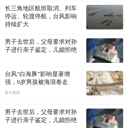
成就，还是要靠先前的培养。我希望她能够
长三角地区航班取消、列车
有一个正常的生活状态，同时理解学习是一
停运、轮渡停航，台风影响
个长时间的过程，应该有自己的目标，对于
持续扩大
学习，平稳知足就可以了。
男子去世后，父母要求对孙
但大家都说三年级是个分水岭，一二年级看
子进行亲子鉴定，儿媳拒绝
不出来成绩（差异），从三年级开始会拉出
差距。我的孩子目前没有经历过三年级，我
台风“白海豚”影响显著增
也不敢说这个理论是不是真的。有时候放学
强，9岁男孩被海浪卷走
去接孩子，会看到很有意思的现象，我听见
鲁中晨报
妈妈们在聊补习班，我当时就觉得哇我太佛
系了。因为有的孩子一周可能只有周日半天
男子去世后，父母要求对孙
休息的时间，周一到周六每天都有课。其实
子进行亲子鉴定，儿媳拒绝
我家孩子一二年级的课程安排是很舒服的，