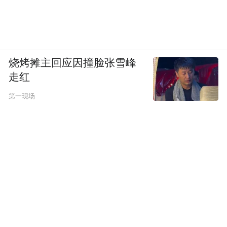
一些改变，那可能就没人去上培训班了。如
果英语在五年级的时候不考语法，语文在四
年级的时候不考作文，那估计也没人上（培
烧烤摊主回应因撞脸张雪峰
训班）了。所以不从根本上解决，政策就只
走红
是口号，甚至反而加重了负担。有可能以后
第一现场
培训机构都不上了，那怎么办，去上一对
一，费用实际上还增加了。
又有另一个问题，如果要考个好大学，还是
要把分数考得很高，还是得去补习。作为学
生来讲，除了高考，很少有进入高校的其他
途径。如果有多个途径能够进入高等学府学
习，能给我其他的选择，比如我学画画、学