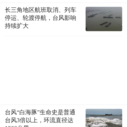
家长或许还会想着法子补课。比如现在线上
长三角地区航班取消、列车
课程只能在周一到周五上，周末只能看课程
停运、轮渡停航，台风影响
回放，那学生照样补课啊，大不了看回放；
持续扩大
比如线下课，现在可能更多会选择一对一，
或者上门家教。如果需求存在，压力和负担
不一定会改变，只是补课形式会改变。
受到“双减”政策的影响，原本暑期在“学而
思”的物理课是在8月17号到27号的，但是8月
下旬不可以有补课，所以这十次课就调到了8
月6号到12号上完，很多人时间可能就跟不上
了。如果时间不合适的话，机构是全额退费
台风“白海豚”生命史是普通
的。像这样被喊停，我感觉挺折腾的。
台风3倍以上，环流直径达