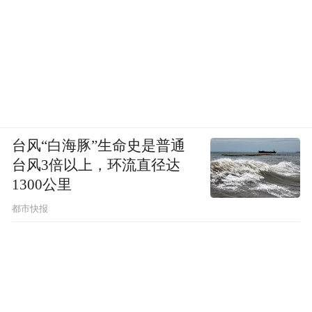
括采访、写稿、插画、摄影以及编辑等。
但是福州的教育市场中，家长对于素质类培
训的刚需度并不是那么强，因此我们的学生
目前主要集中在小学一年级到四年级，分为
初级班和中级班两类。
台风“白海豚”生命史是普通
很多人觉得“双减”政策对于非学科类培训机
台风3倍以上，环流直径达
构来说是一个春天，这确实是有道理的。因
1300公里
为政策的目的就是让孩子们减负，加上对学
都市快报
科类教育培训机构的新要求、新限制，家长
就可能会将更多的注意力放在非学科类培训
方面。
但是我认为，这也并不是完全意义上的春