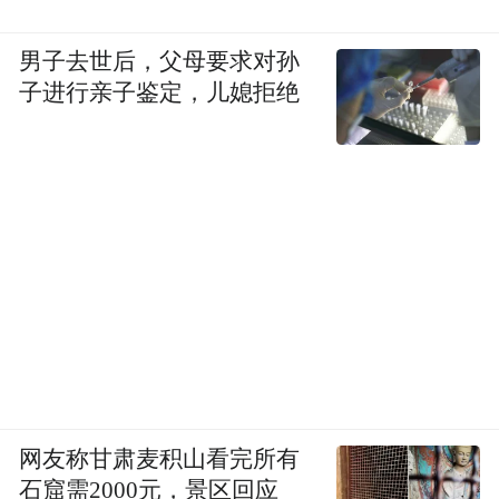
的孩子管起来。不然天天在家里，我盯着
他，两个人会吵架，家长会好累。
男子去世后，父母要求对孙
子进行亲子鉴定，儿媳拒绝
总之，对于“双减”政策，我们还是持观望态
度。我们也想“不过于注重分数，注重健全成
熟的人格”，如果整个教育环境轻松一点，注
重这些方面，家长也就会更关注这些方面。
“有B 卷，还是得上培训班”
白先生，成都家长，孩子三年级
我家孩子三年级，补了数学、语文、英语三
门课。课外培训主要是想让她提高成绩，学
网友称甘肃麦积山看完所有
校考试时，数学分A卷和B卷，但学校的教学
石窟需2000元，景区回应