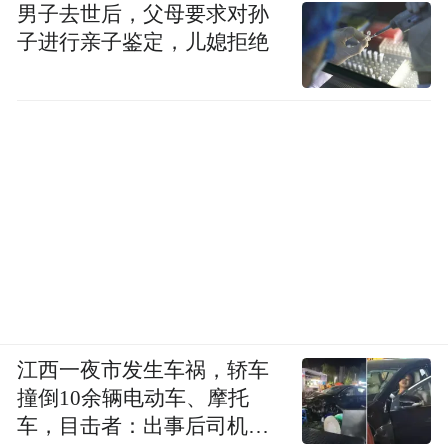
男子去世后，父母要求对孙
孩子的空闲时间怎么安排？
子进行亲子鉴定，儿媳拒绝
黄女士，福州一高校老师，二胎妈妈
我是一名大学教师，也是两个孩子的妈妈。
儿子5周岁，女儿一周岁。
去年上半年，儿子还在读幼儿园中班。我在
网上看到了“学而思”的课程营销，九块九试
用学前课，就给孩子买来试试。试用结束
后，孩子感觉这个数学课有意思，他就主动
江西一夜市发生车祸，轿车
要求继续上。同时，他又发现自己的英语还
撞倒10余辆电动车、摩托
是比较薄弱的，所以也愿意继续学英语。
车，目击者：出事后司机一