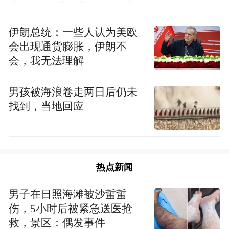
的学校是郑州的素质教育典范学校，她平时
伊朗总统：一些人认为美欧
下午4点就放学了，还是比较轻松的。前段时
会出现通货膨胀，伊朗不
间“双减”政策出台，其实对我来说不会特别
会，我无法理解
有压力，但生活还是有改变。
男孩被海浪卷走两日后仍未
她现在报的学科类的课外补习是英语和数学
找到，当地回应
两个，其他还有钢琴、写字等兴趣班。英语
是在一个品牌机构，已经学了两年多。数学
是去年我们家附近新开了一个“学而思”的分
店，资质还没有完全下来就开始招生，我们
热点新闻
就是在那个时候抢到了一个非常热门的老师
男子在日照海滩被沙蜇蜇
的学位。因为郑州这边的“妈妈圈”流传了一
伤，5小时后被紧急送医抢
个说法：一二年级可以不学，但是三年级是
救，景区：偶发事件