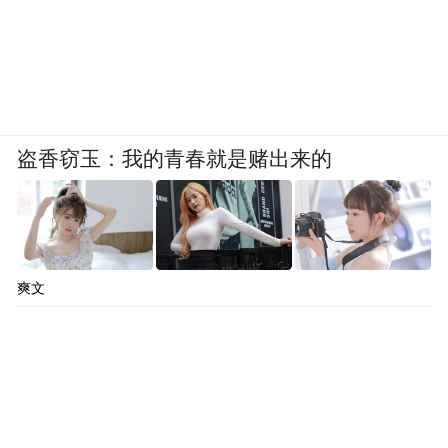
王女士，扬州家长，孩子准初二
我家孩子是今年九月升初二。暑假给他补了
数学、物理、英语。数学、物理都是在“学而
思”网校学的，属于提前学习课内内容，可能
盗香窃玉：我的青春就是赌出来的
难度上比校内的大一些。英语是找的培训机
构的老师，一对一网课。
我们在报每门课前，都会征求孩子的意见。
由于暑期时间比较充裕，他也是乐意上的，
爽文
并且都是网课，不用浪费路途时间。一直
玩，估计他也有“负罪感”。参加课外培训主
要是因为小男生不会安排学习时间，玩心
重，上课等于就是帮他安排学习了。比如英