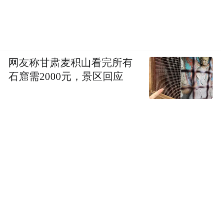
语是他的弱项，所以暑期主要是夯实基础，
让老师帮他规划复习。数学是从四年级开始
在“学而思”一直学的，他有兴趣，而且效果
不错，那就继续上。物理一开始没报，但是
网友称甘肃麦积山看完所有
因为疫情，哪里也去不了，又想着下学期可
石窟需2000元，景区回应
能推迟开学，到时候时间更紧，所以趁着有
空还是让孩子提前学吧。
在我了解的情况里，补课属于普遍情况，不
论优生还是差生。像暑期补课，我家这种三
门属于起步吧，一般都是语数外+物理。
虽然现在政策要求给学生减负，但我担心负
担是否真的能减少。因为有升学压力，一些