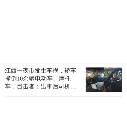
我一定会使全力。我还是会“随大流”，周围
人带着我往前跑，因为每个人都是这样。
“双减”政策出台后，因为现在还没有开学，
我也不知道实施可能会有多少新问题，我心
里会有什么样的新想法。现在郑州还有疫
情，大人和孩子都在家里待着。她所有的补
习班都在线上进行，学校开学后，9月15号之
江西一夜市发生车祸，轿车
前也改成了线上上课。所以一切还没有正式
撞倒10余辆电动车、摩托
开始，我还在等新的消息，同时跟其他妈妈
车，目击者：出事后司机一
直坐车里
交流。
“是否真的减负，等实践验证”