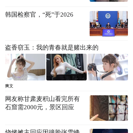
一定要学的。所以基本上二年级上学期就开
始抢学位了。
韩国检察官，“死”于2026
我们暑假的课还没有上，这个时候又面临“双
减”政策，“学而思”的资质不符合要求，所以
盗香窃玉：我的青春就是赌出来的
我们家附近的这个校区可能就要关门。
我最近连着两天接到课外班老师的电话，“双
减”政策出台后，所有的课外班都要改到工作
爽文
日上课。先是英语要改到周一，“学而思”还
没开始上，但也只能改到周一，因为当时抢
网友称甘肃麦积山看完所有
石窟需2000元，景区回应
学位看中的老师只安排了周一的课。这个时
候我肯定要给英语让路了，因为毕竟已经学
了这么长时间。所以现在的情况是，暂时放
烧烤摊主回应因撞脸张雪峰