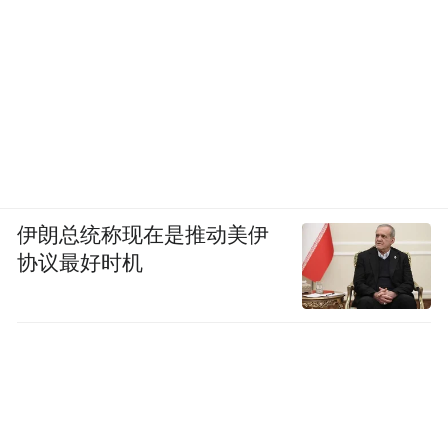
冒更大的风险来补课，价格也会上涨。
离培训机构近的孩子更方便补课。现在的政
策是寒暑假和周末不能补，周一到周五还是
可以补，那几个大培训机构都集中在（长
沙）东塘、五一广场和南门口，“四大名校”
附近，对于名校那些孩子上培训班就方便多
伊朗总统称现在是推动美伊
了。对于我们这些离得远的初中来说，取消
协议最好时机
周末补课，基本就不能补了。因为时间根本
来不及。
学校教育如何与政策衔接？这么多年，我们
已经习惯学而思的体系，也习惯了他们的老
师，老师也基本上每个孩子都抓得比较紧，