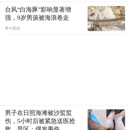
跳舞、学计算机，学其他的一些专业技能，
台风“白海豚”影响显著增
一样能进入高等学府，那可能大家就不会挤
强，9岁男孩被海浪卷走
这一个独木桥去走。
鲁中晨报
现在孩子周末不补课了，时间空出来以后，
我们可能会为她学跳舞或者绘画什么的，看
她对什么感兴趣，想报些兴趣班培养她的兴
趣。
家长会选择非学科类培训吗？
肖先生，福州家长，教培机构负责人
男子在日照海滩被沙蜇蜇
我是2019年进入教育培训行业的，当时朋友
伤，5小时后被紧急送医抢
们都建议我，让我选择学科类的教育培训方
救，景区：偶发事件