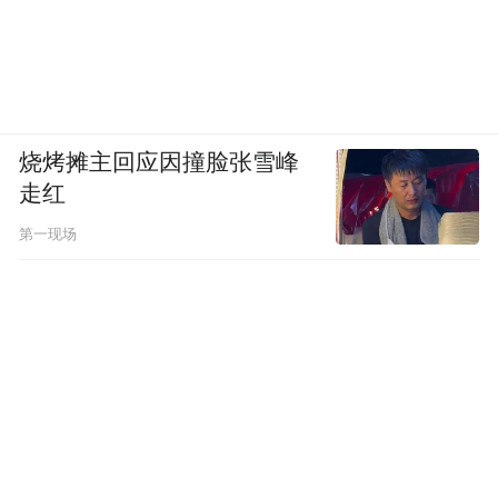
距，这是拓展的，没在外面学，很难达到那
种分数。
现在国家说“双减”，限制校外培训。但孩子
烧烤摊主回应因撞脸张雪峰
处于初三，正是查漏补缺，复习巩固的阶
走红
段，作为家长心里放不下。你说补了有多大
的作用呢，不好说，你说没作用吗，肯定有
第一现场
作用。
校外培训这么多年，花了不少钱，习惯了他
们那套体系。“双减”政策若能真正落地，当
然好。
首先外培的补课费，真的榨干了我们这种家