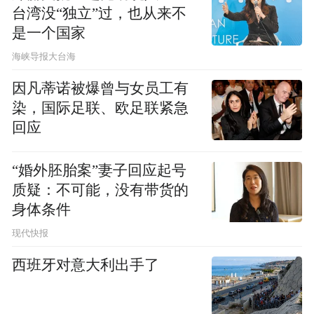
“同家长搞利益交换”等突出问题，治理和查
台湾没“独立”过，也从来不
处侵害群众利益的不正之风和腐败问题，并
是一个国家
探索建立师德师风问题线索处置、违规问题
​海峡导报大台海
查处、典型问题通报等制度。
因凡蒂诺被爆曾与女员工有
染，国际足联、欧足联紧急
“特别声明：以上作品内容(包括在内的视频、图片或音
回应
频)为凤凰网旗下自媒体平台“大风号”用户上传并发
布，本平台仅提供信息存储空间服务。
“婚外胚胎案”妻子回应起号
Notice: The content above (including the videos,
pictures and audios if any) is uploaded and posted
质疑：不可能，没有带货的
by the user of Dafeng Hao, which is a social media
身体条件
platform and merely provides information storage
space services.”
现代快报
西班牙对意大利出手了