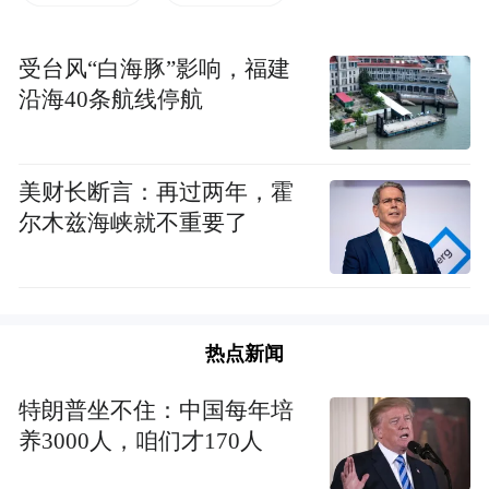
条件的家长会用更高成本去请家教为孩子补
习，而没条件请家长的孩子会与之差距越来
受台风“白海豚”影响，福建
越大。
沿海40条航线停航
可见，湖北宜昌“未经教育部门批准，严禁任
何组织和个人以家教、咨询、文化传播等名
美财长断言：再过两年，霍
义面向中小学生开展培训业务”的规定正是剑
尔木兹海峡就不重要了
指家长忧虑之处。
此外，对于家长担心的校内在职教师“课上不
热点新闻
讲课下讲”、私办有偿培训班等问题，教育部
门也已“出手”整治。
特朗普坐不住：中国每年培
养3000人，咱们才170人
7月27日，据安徽网报道，安徽黄山一教师在