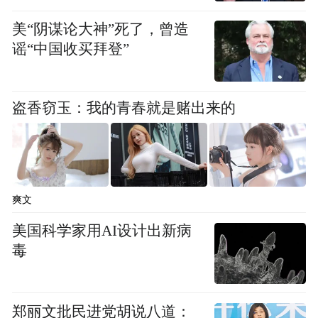
豪华别墅有偿补课，被黄山市教育局现场查
处。
美“阴谋论大神”死了，曾造
谣“中国收买拜登”
7月28日，据澎湃新闻报道，浙江金华市教育
局查处两起教师暑期违规补课，三名教师被
盗香窃玉：我的青春就是赌出来的
处理并调离原校。
同在7月28日，教育部官网公布《关于开展中
小学有偿补课和教师违规收受礼品礼金问题
爽文
专项整治工作的通知》。该通知表示，将面
向全国中小学校和教师开展为期九个月的有
美国科学家用AI设计出新病
毒
偿补课和违规收受礼品礼金问题专项整治，
以有效遏制中小学教师“课上不讲课下讲”“组
织开办校外培训班”“到校外培训机构兼职”
郑丽文批民进党胡说八道：