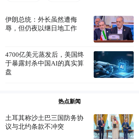
技进步、民生改善、国家发展做出重要贡献
的科学家个人和团队先进事迹，具备教育功
伊朗总统：外长虽然遭侮
能的示范性场所。
辱，但仍夜以继日地工作
自中国科协等7部门印发《关于开展2023年科
学家精神教育基地建设与服务工作的通知》
4700亿美元蒸发后，美国终
于暴露封杀中国AI的真实算
以来，湖北省科协积极响应，联合省教育
盘
厅、省科技厅、省国资委、省国防科工办、
中科院武汉分院等单位，积极动员本地区、
本领域、本系统符合要求的机构和单位积极
热点新闻
参与“科学家精神教育基地”申报工作。全省
申报单位涵盖科技馆、重要科研设施（机构
土耳其称沙土巴三国防务协
议与北约条款不冲突
和平台）、科研院所、科技类人物纪念馆、
学校、科技企业等多种类型，在全省掀起了