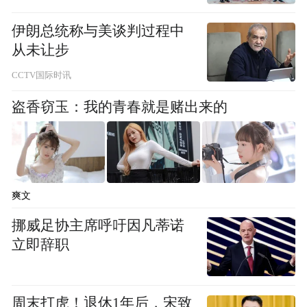
弘扬科学家精神的热潮。
伊朗总统称与美谈判过程中
从未让步
下一步，省科协将联合各有关单位，持续为
CCTV国际时讯
科学家精神教育基地开展宣传教育工作创造
盗香窃玉：我的青春就是赌出来的
有利条件，提供支持与指导，不断提升科学
家精神教育基地建设水平，为基层开展科学
家精神弘扬活动提供更多优质服务和坚实阵
地。
爽文
（长江云新闻记者 吴彤 通讯员雷鸣 张慧萍
挪威足协主席呼吁因凡蒂诺
责任编辑 宋丽娟）
立即辞职
“特别声明：以上作品内容(包括在内的视频、图片或音
频)为凤凰网旗下自媒体平台“大风号”用户上传并发
周末打虎！退休1年后，宋致