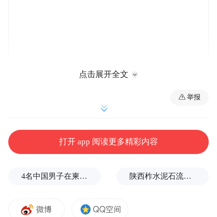
点击展开全文
举报
打开 app 阅读更多精彩内容
4名中国男子在柬埔寨杀人抛尸，被判无期
陕西柞水泥石流已致2人死亡，仍有1人失联
据了解，科学家精神教育基地是展示、宣传
在中国共产党领导的各个历史时期中，为科