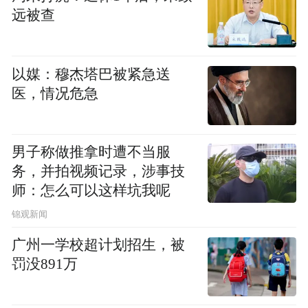
布，本平台仅提供信息存储空间服务。
远被查
Notice: The content above (including the videos,
pictures and audios if any) is uploaded and posted
by the user of Dafeng Hao, which is a social media
platform and merely provides information storage
以媒：穆杰塔巴被紧急送
space services.”
医，情况危急
男子称做推拿时遭不当服
务，并拍视频记录，涉事技
师：怎么可以这样坑我呢
锦观新闻
广州一学校超计划招生，被
罚没891万