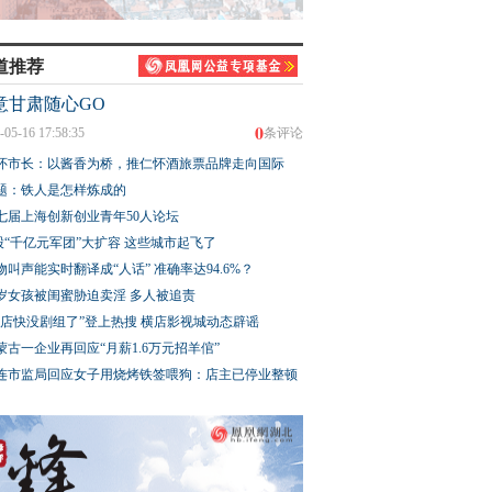
道推荐
意甘肃随心GO
0
-05-16 17:58:35
条评论
怀市长：以酱香为桥，推仁怀酒旅票品牌走向国际
题：铁人是怎样炼成的
七届上海创新创业青年50人论坛
股“千亿元军团”大扩容 这些城市起飞了
物叫声能实时翻译成“人话” 准确率达94.6%？
3岁女孩被闺蜜胁迫卖淫 多人被追责
横店快没剧组了”登上热搜 横店影视城动态辟谣
蒙古一企业再回应“月薪1.6万元招羊倌”
连市监局回应女子用烧烤铁签喂狗：店主已停业整顿