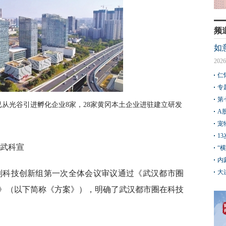
频
如
2026
仁
专
第
已从光谷引进孵化企业8家，28家黄冈本土企业进驻建立研发
A
宠
1
员武科宣
“
内
大
机制科技创新组第一次全体会议审议通过《武汉都市圈
》（以下简称《方案》），明确了武汉都市圈在科技