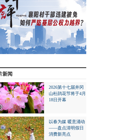
片新闻
2026第十七届井冈
山杜鹃花节将于4月
18日开幕
以春为媒 暖意涌动
——盘点清明假日
消费新亮点