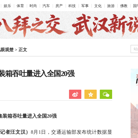
娱乐
体育
时尚
汽车
房产
科技
军事
文化
旅游
佛教
国
站
凤眼观楚
>
正文
装箱吞吐量进入全国20强
装箱吞吐量进入全国20强
（记者汪文汉）
8月1日，交通运输部发布统计数据显