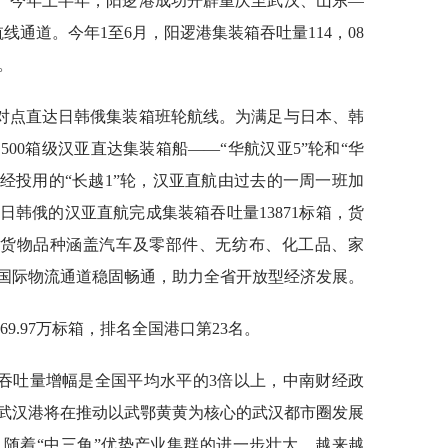
。今年上半年，阳逻港成功开辟重庆至武汉、山东—
线通道。今年1至6月，阳逻港集装箱吞吐量114，08
。
对点直达日韩俄集装箱班轮航线。为满足与日本、韩
00箱级汉亚直达集装箱船——“华航汉亚5”轮和“华
经投用的“长越1”轮，汉亚直航由过去的一周一班加
韩俄的汉亚直航完成集装箱吞吐量13871标箱，货
7航次，货物品种涵盖汽车及零部件、无纺布、化工品、家
国际物流通道稳固畅通，助力全省开放型经济发展。
69.97万标箱，排名全国港口第23名。
吞吐量增幅是全国平均水平的3倍以上，中南财经政
武汉港将在推动以武鄂黄黄为核心的武汉都市圈发展
随着“中三角”优势产业集群的进一步壮大，越来越