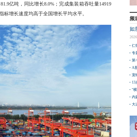
.9亿吨，同比增长8.0%；完成集装箱吞吐量14919
项指标增长速度均高于全国增长平均水平。
频
如
2026
仁
专
第
A
宠
1
“
内
大