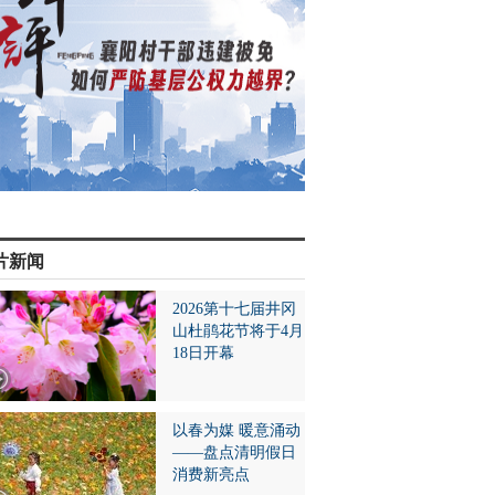
片新闻
2026第十七届井冈
山杜鹃花节将于4月
18日开幕
以春为媒 暖意涌动
——盘点清明假日
消费新亮点