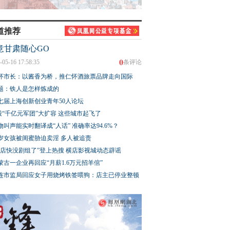
道推荐
意甘肃随心GO
0
-05-16 17:58:35
条评论
怀市长：以酱香为桥，推仁怀酒旅票品牌走向国际
题：铁人是怎样炼成的
七届上海创新创业青年50人论坛
股“千亿元军团”大扩容 这些城市起飞了
物叫声能实时翻译成“人话” 准确率达94.6%？
3岁女孩被闺蜜胁迫卖淫 多人被追责
横店快没剧组了”登上热搜 横店影视城动态辟谣
蒙古一企业再回应“月薪1.6万元招羊倌”
连市监局回应女子用烧烤铁签喂狗：店主已停业整顿