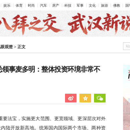
娱乐
体育
时尚
汽车
房产
科技
军事
文化
旅游
佛教
国
站
凤眼观楚
>
正文
汉总领事麦多明：整体投资环境非常不
重要法宝，实施更大范围、更宽领域、更深层次对外
设内陆开放新高地。统筹国内国际两个市场、两种资