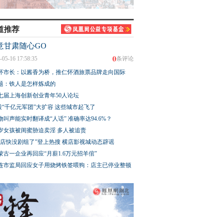
道推荐
意甘肃随心GO
0
-05-16 17:58:35
条评论
怀市长：以酱香为桥，推仁怀酒旅票品牌走向国际
题：铁人是怎样炼成的
七届上海创新创业青年50人论坛
股“千亿元军团”大扩容 这些城市起飞了
物叫声能实时翻译成“人话” 准确率达94.6%？
3岁女孩被闺蜜胁迫卖淫 多人被追责
横店快没剧组了”登上热搜 横店影视城动态辟谣
蒙古一企业再回应“月薪1.6万元招羊倌”
连市监局回应女子用烧烤铁签喂狗：店主已停业整顿