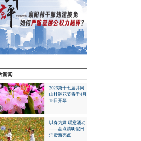
片新闻
2026第十七届井冈
山杜鹃花节将于4月
18日开幕
以春为媒 暖意涌动
——盘点清明假日
消费新亮点