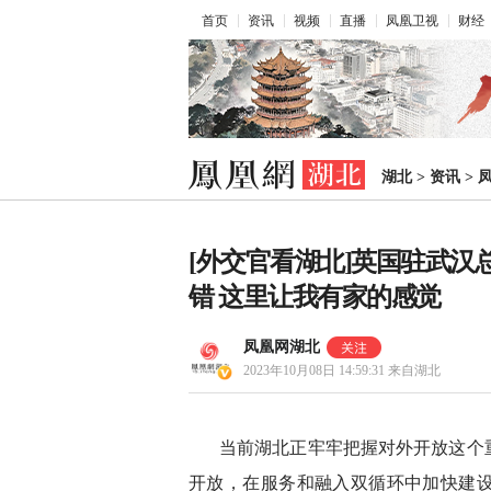
首页
资讯
视频
直播
凤凰卫视
财经
湖北
>
资讯
>
[外交官看湖北]英国驻武
错 这里让我有家的感觉
凤凰网湖北
2023年10月08日 14:59:31
来自湖北
当前湖北正牢牢把握对外开放这个
开放，在服务和融入双循环中加快建