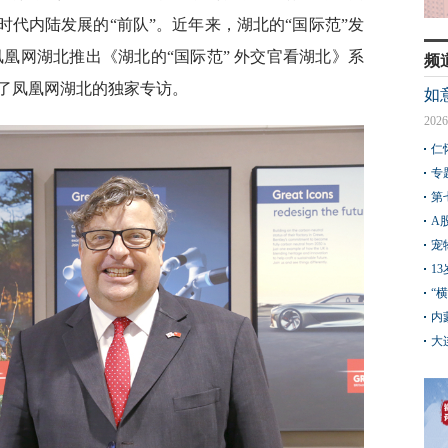
时代内陆发展的“前队”。近年来，湖北的“国际范”发
，凤凰网湖北推出《湖北的“国际范” 外交官看湖北》系
频
了凤凰网湖北的独家专访。
如
2026
仁
专
第
A
宠
1
“
内
大