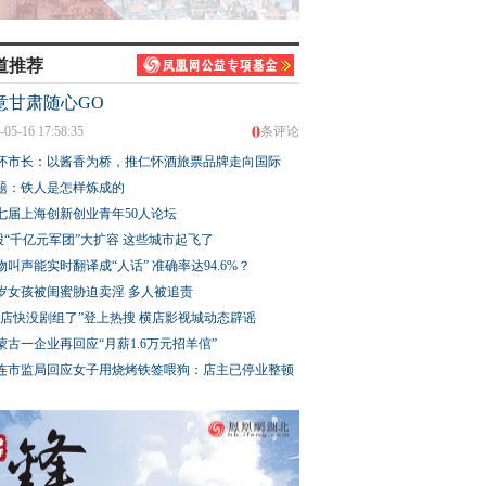
道推荐
意甘肃随心GO
0
-05-16 17:58:35
条评论
怀市长：以酱香为桥，推仁怀酒旅票品牌走向国际
题：铁人是怎样炼成的
七届上海创新创业青年50人论坛
股“千亿元军团”大扩容 这些城市起飞了
物叫声能实时翻译成“人话” 准确率达94.6%？
3岁女孩被闺蜜胁迫卖淫 多人被追责
横店快没剧组了”登上热搜 横店影视城动态辟谣
蒙古一企业再回应“月薪1.6万元招羊倌”
连市监局回应女子用烧烤铁签喂狗：店主已停业整顿