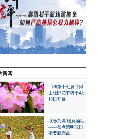
片新闻
2026第十七届井冈
山杜鹃花节将于4月
18日开幕
以春为媒 暖意涌动
——盘点清明假日
消费新亮点