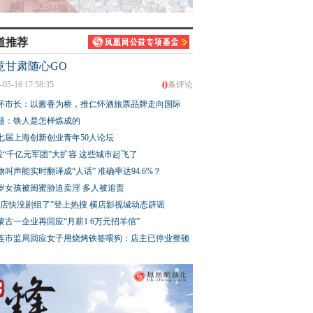
道推荐
意甘肃随心GO
0
-05-16 17:58:35
条评论
怀市长：以酱香为桥，推仁怀酒旅票品牌走向国际
题：铁人是怎样炼成的
七届上海创新创业青年50人论坛
股“千亿元军团”大扩容 这些城市起飞了
物叫声能实时翻译成“人话” 准确率达94.6%？
3岁女孩被闺蜜胁迫卖淫 多人被追责
横店快没剧组了”登上热搜 横店影视城动态辟谣
蒙古一企业再回应“月薪1.6万元招羊倌”
连市监局回应女子用烧烤铁签喂狗：店主已停业整顿