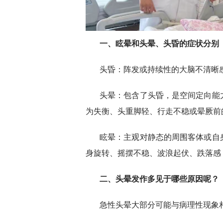
一、眩晕和头晕、头昏的症状分别
头昏：阵发或持续性的大脑不清晰
头晕：包含了头昏，是空间定向能
为失衡、头重脚轻、行走不稳或晕厥前
眩晕：主观对静态的周围客体或自
身旋转、摇摆不稳、波浪起伏、跌落感
二、头晕发作多见于哪些原因呢？
急性头晕大部分可能与病理性现象