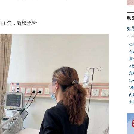
频
副主任，教您分清~
如
2026
仁
专
第
A
宠
1
“
内
大