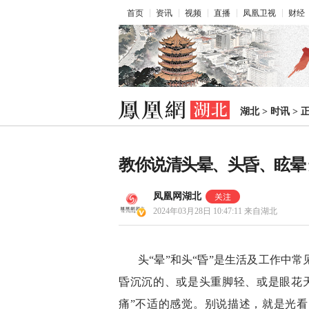
首页
资讯
视频
直播
凤凰卫视
财经
湖北
>
时讯
>
教你说清头晕、头昏、眩晕
凤凰网湖北
2024年03月28日 10:47:11
来自湖北
头“晕”和头“昏”是生活及工作中
昏沉沉的、或是头重脚轻、或是眼花
痛”不适的感觉。别说描述，就是光看