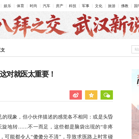
娱乐
体育
时尚
汽车
房产
科技
军事
文化
旅游
佛教
国
站
正文
 这对就医太重要！
常见的现象，但小伙伴描述的感觉各不相同：或是头昏
天旋地转……不一而足，这些都是脑袋出现的“非疼
，可能都令人“傻傻分不清”，导致求医路上时常碰