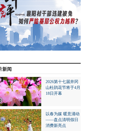
片新闻
2026第十七届井冈
山杜鹃花节将于4月
18日开幕
以春为媒 暖意涌动
——盘点清明假日
消费新亮点