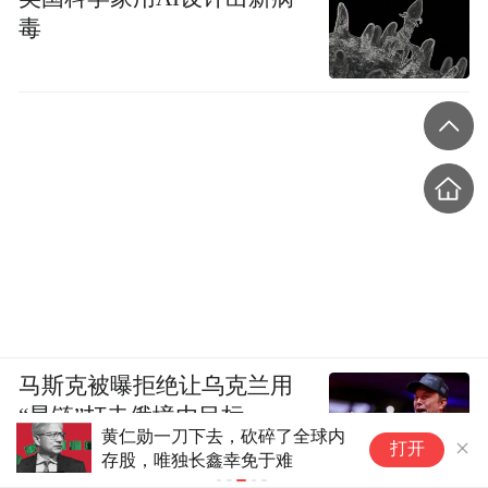
毒
马斯克被曝拒绝让乌克兰用
“星链”打击俄境内目标
黄仁勋一刀下去，砍碎了全球内
谷
打开
存股，唯独长鑫幸免于难
G