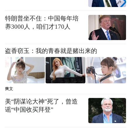
特朗普坐不住：中国每年培
养3000人，咱们才170人
盗香窃玉：我的青春就是赌出来的
采茶活动中，梅才发师傅还适时向同学们介
绍了旧街茶叶的悠久历史、种类等相关知
识。同学们带着自己采摘的新茶，来到了制
爽文
茶车间。梅才发师傅详细地讲解了制茶的工
美“阴谋论大神”死了，曾造
序流程：采青、萎凋、发酵、杀青、揉捻、
谣“中国收买拜登”
干燥及制茶。大家侧耳倾听，不少同学跃跃
欲试，想体验一把制茶的乐趣。