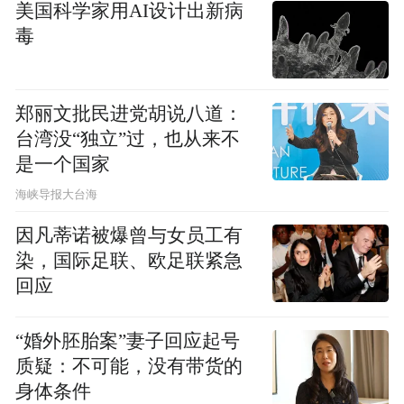
美国科学家用AI设计出新病
“今天的活动不仅让我们学习了茶叶的知识，
毒
体验了采茶和制茶的快乐，加深对家乡茶文
化的了解，还锻炼了动手能力，真是收获满
郑丽文批民进党胡说八道：
满呀！”五（2）班学生王子博深有感触地
台湾没“独立”过，也从来不
说。
是一个国家
​海峡导报大台海
（通讯员供图）
因凡蒂诺被爆曾与女员工有
（注：图片及素材来源于网络，版权归原作
染，国际足联、欧足联紧急
者所有。如有侵权请联系删除，电话：027-
回应
85721622 。）
“婚外胚胎案”妻子回应起号
质疑：不可能，没有带货的
“特别声明：以上作品内容(包括在内的视频、图片或音
频)为凤凰网旗下自媒体平台“大风号”用户上传并发
身体条件