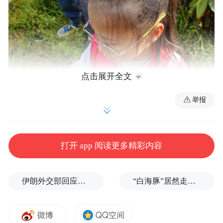
点击展开全文
举报
打开 app 阅读更多精彩内容
来到茶园，阳光下那些在茶树上冒尖的嫩芽
绿意盎然，舒展了生机勃勃的生命力。同学
伊朗外交部回应特朗普战利品言论：美需赢得战争，再谈战利品
“白海豚”居然走出了古怪路径
们兴奋地聚拢到采茶工人梅才发师傅身旁，
向他虚心讨教采茶技巧，然后迅速上手，加