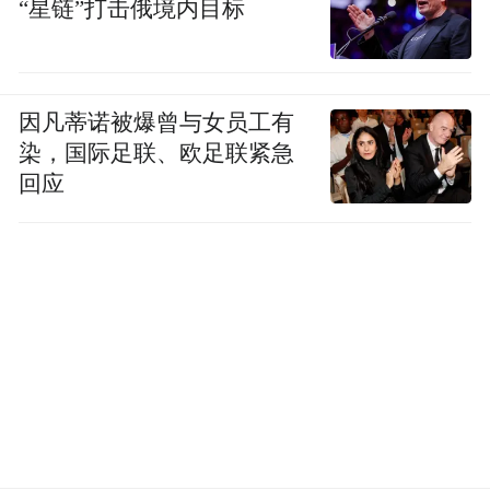
“星链”打击俄境内目标
因凡蒂诺被爆曾与女员工有
染，国际足联、欧足联紧急
回应