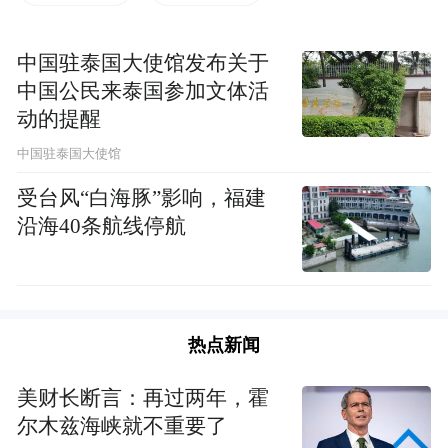
入采茶队伍当中。
中国驻泰国大使馆发布关于
短梗采摘，一叶一芽。用“提”而不是“掐”的
中国公民来泰国参加文体活
方式采茶，专注于将一根茶枝上的嫩芽采
动的提醒
尽，虽然他们动作不甚熟练，但是采茶基本
中国驻泰国大使馆
要领已经尽在掌握。伴随着欢声笑语，学生
受台风“白海豚”影响，福建
们三五成群在茶园穿梭，茶园变得热闹而忙
沿海40条航线停航
碌。
热点新闻
美财长断言：再过两年，霍
尔木兹海峡就不重要了