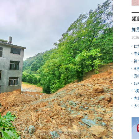
频
如
2026
仁
专
第
A
宠
1
“
内
大