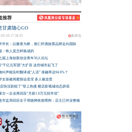
道推荐
意甘肃随心GO
0
-05-16 17:58:35
条评论
怀市长：以酱香为桥，推仁怀酒旅票品牌走向国际
题：铁人是怎样炼成的
七届上海创新创业青年50人论坛
股“千亿元军团”大扩容 这些城市起飞了
物叫声能实时翻译成“人话” 准确率达94.6%？
3岁女孩被闺蜜胁迫卖淫 多人被追责
横店快没剧组了”登上热搜 横店影视城动态辟谣
蒙古一企业再回应“月薪1.6万元招羊倌”
连市监局回应女子用烧烤铁签喂狗：店主已停业整顿