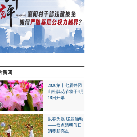
片新闻
2026第十七届井冈
山杜鹃花节将于4月
18日开幕
以春为媒 暖意涌动
——盘点清明假日
消费新亮点