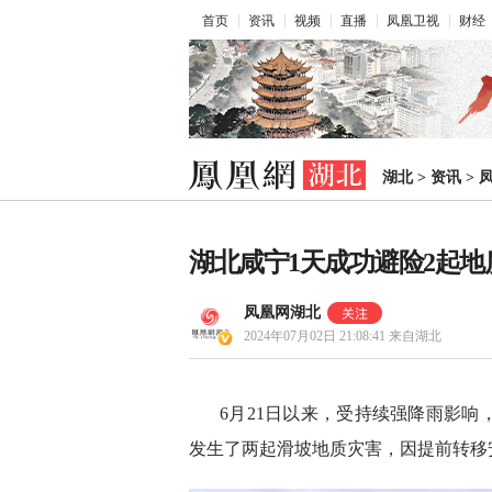
首页
资讯
视频
直播
凤凰卫视
财经
湖北
>
资讯
>
湖北咸宁1天成功避险2起地
凤凰网湖北
2024年07月02日 21:08:41
来自湖北
6月21日以来，受持续强降雨影响
发生了两起滑坡地质灾害，因提前转移