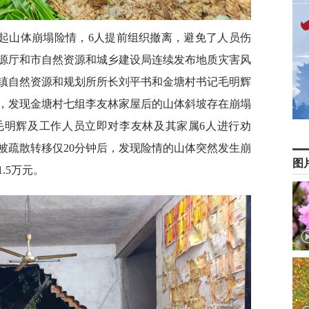
一起山体崩塌险情，6人提前组织撤离，避免了人员伤
源厅和市自然资源和城乡建设局连续发布地质灾害风
里镇自然资源和规划所所长刘平书和金塘村书记毛明辉
，发现金塘村七组李友林家屋后的山体斜坡存在崩塌
毛明辉及工作人员立即对李友林及其家属6人进行劝
被疏散转移仅20分钟后，发现险情的山体突然发生崩
图
.5万元。