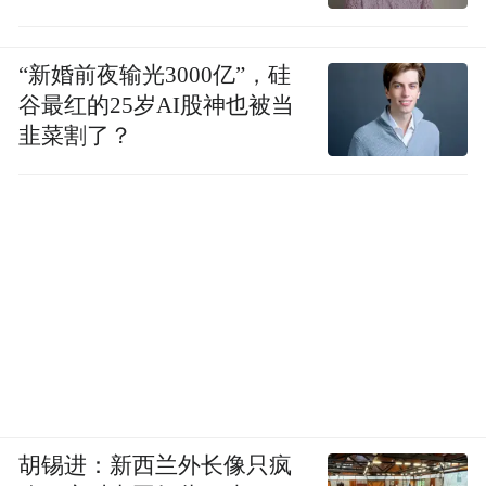
再来具体看武汉的天气情况：
“新婚前夜输光3000亿”，硅
谷最红的25岁AI股神也被当
13日起，武汉天气将由晴热模式切换为多阵
韭菜割了？
雨模式，高温强度将略有缓和。
13日至19日，武汉多阵性降水，建议公众外
出随身携带雨具注意防雷防雨。
“大火”终于转成“小火”了！看看降水量预报
图上的这一片绿色，是否感受到了一丝丝清
凉？
胡锡进：新西兰外长像只疯