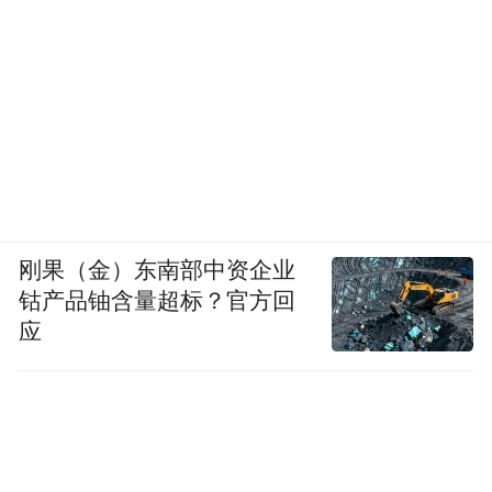
弱，但空气湿度较大，闷热感明显，公众防
暑降温工作不可松懈。另外，13-14日局部有
“坨子雨”和雷暴大风，建议公众外出随身携
带雨具，注意防雷避雨。
附：武汉本周天气情况
8月13日：晴天到多云，午后到傍晚局地有阵
刚果（金）东南部中资企业
雨或雷阵雨，偏北风2到3级，气温28℃～
钴产品铀含量超标？官方回
应
37℃
8月14日：多云有阵雨或雷阵雨，偏东风2到3
级，气温27℃～36℃