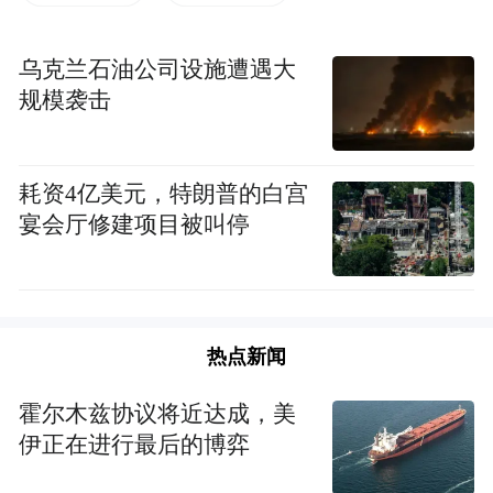
冈、咸宁、仙桃等地局地出现阵雨。979个乡
镇最高气温超过37℃，其中171个乡镇超过
乌克兰石油公司设施遭遇大
规模袭击
40℃。
湖北的热，在全国是什么水平？
耗资4亿美元，特朗普的白宫
宴会厅修建项目被叫停
极目新闻记者打开中央气象台网站发现，12
日，湖北多地实时气温轮流登上全国气温榜
前十名。当日13时，湖北通山、赤壁、黄石
三地以高温挤入前十，其中通山位列全国气
热点新闻
温榜第2；16时，夷陵三峡位居第3，远安位
霍尔木兹协议将近达成，美
居第6。
伊正在进行最后的博弈