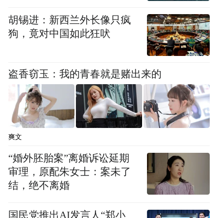
胡锡进：新西兰外长像只疯
狗，竟对中国如此狂吠
盗香窃玉：我的青春就是赌出来的
爽文
“婚外胚胎案”离婚诉讼延期
审理，原配朱女士：案未了
结，绝不离婚
国民党推出AI发言人“郑小