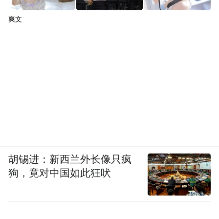
爽文
胡锡进：新西兰外长像只疯
狗，竟对中国如此狂吠