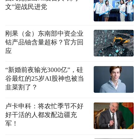
文”迎战民进党
12日16时，夷陵三峡位居全国气温榜第3
湖北网友不禁感慨：再热就不礼貌了！
刚果（金）东南部中资企业
钴产品铀含量超标？官方回
好消息来了！就在明天，湖北高温红色预警
应
信号降为黄色预警信号，高温略有缓和，未
“新婚前夜输光3000亿”，硅
来几日降水将会增多。
谷最红的25岁AI股神也被当
韭菜割了？
12日15时20分，湖北省气象台发布高温黄色
预警：预计8月13日白天，除神农架、恩施高
卢卡申科：将农忙季节不好
山地区、宜昌高山地区、黄冈东部外，全省
好干活的人都发配边疆充
大部分地区最高气温将超过35℃，其中十
军！
堰、宜昌东部、荆州、荆门、仙桃、孝感、