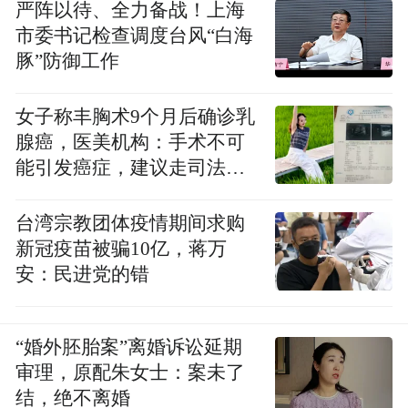
武汉局地将达37℃以上。
严阵以待、全力备战！上海
市委书记检查调度台风“白海
气象部门预测，13日至14日，全省晴天间多
豚”防御工作
云为主，东部有分散性阵雨或雷阵雨，其中
女子称丰胸术9个月后确诊乳
黄冈、黄石、鄂州、咸宁等局地“坨子雨”和
腺癌，医美机构：手术不可
雷暴大风。
能引发癌症，建议走司法途
径
15日至18日，全省有分散性阵雨或雷阵雨，
台湾宗教团体疫情期间求购
其中恩施、宜昌、十堰、襄阳、黄冈、黄
新冠疫苗被骗10亿，蒋万
石、武汉、鄂州、咸宁等局地“坨子雨”和雷
安：民进党的错
暴大风等强对流天气。
13日以后高温强度逐渐减弱，范围逐渐缩
“婚外胚胎案”离婚诉讼延期
审理，原配朱女士：案未了
小，预计15日省内大部地区最高气温将降至
结，绝不离婚
35℃以下。