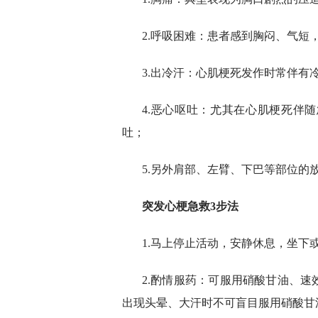
2.呼吸困难：患者感到胸闷、气短
3.出冷汗：心肌梗死发作时常伴有
4.恶心呕吐：尤其在心肌梗死伴
吐；
5.另外肩部、左臂、下巴等部位的
突发心梗急救3步法
1.马上停止活动，安静休息，坐下
2.酌情服药：可服用硝酸甘油、
出现头晕、大汗时不可盲目服用硝酸甘