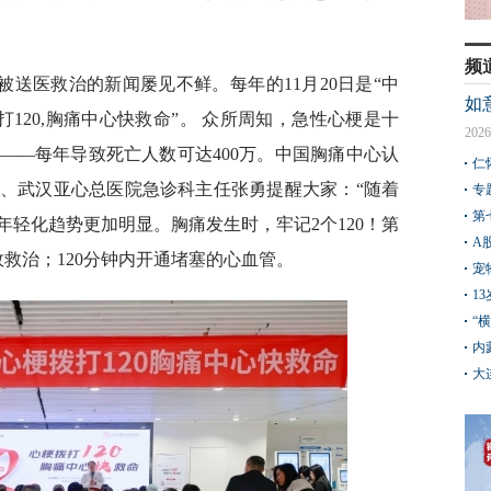
频
被送医救治的新闻屡见不鲜。每年的11月20日是“中
如
拨打120,胸痛中心快救命”。 众所周知，急性心梗是十
2026
——每年导致死亡人数可达400万。中国胸痛中心认
仁
、武汉亚心总医院急诊科主任张勇提醒大家：“随着
专
第
轻化趋势更加明显。胸痛发生时，牢记2个120！第
A
效救治；120分钟内开通堵塞的心血管。
宠
1
“
内
大