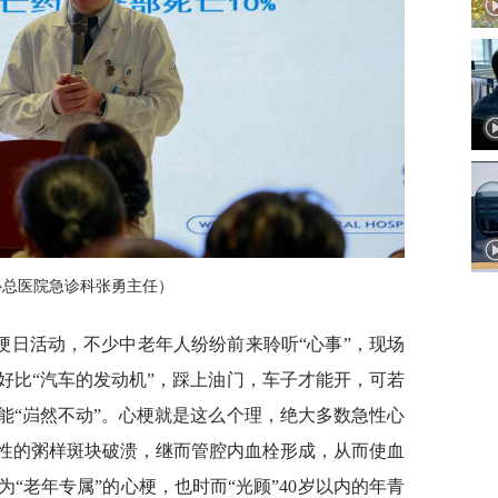
心总医院急诊科张勇主任）
心梗日活动，不少中老年人纷纷前来聆听“心事”，现场
好比“汽车的发动机”，踩上油门，车子才能开，可若
能“岿然不动”。心梗就是这么个理，绝大多数急性心
性的粥样斑块破溃，继而管腔内血栓形成，从而使血
“老年专属”的心梗，也时而“光顾”40岁以内的年青