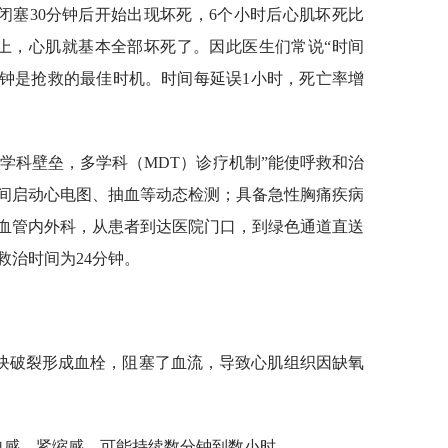
闭塞30分钟后开始出现坏死，6个小时后心肌坏死比
时以上，心肌就基本全部坏死了。因此医生们常说“时间
分钟是抢救的最佳时机。时间每延误1小时，死亡率增
学科壁垒，多学科（MDT）诊疗机制”能使呼救和治
间启动心电图、抽血等动态检测；具备急性胸痛疾病
血管内外科，从患者到达医院门口，到绿色通道直送
救治时间为24分钟。
块破裂形成血栓，阻塞了血流，导致心肌组织因缺氧
迫感、紧缩感，可能持续数分钟到数小时。