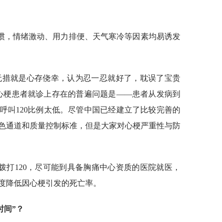
惯，情绪激动、用力排便、天气寒冷等因素均易诱发
无措就是心存侥幸，认为忍一忍就好了，耽误了宝贵
心梗患者就诊上存在的普遍问题是——患者从发病到
呼叫120比例太低。尽管中国已经建立了比较完善的
色通道和质量控制标准，但是大家对心梗严重性与防
拨打120，尽可能到具备胸痛中心资质的医院就医，
度降低因心梗引发的死亡率。
时间”？