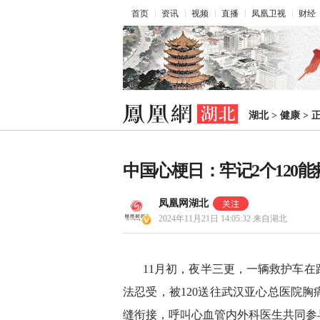
首页
资讯
视频
直播
凤凰卫视
财经
湖北
>
健康
>
中国心梗日：牢记2个120
凤凰网湖北
2024年11月21日 14:05:32
来自湖北
11月初，夜半三更，一辆救护车在
法忍受，被120送往武汉亚心总医院
缝衔接，呼叫心血管内外科医生共同参