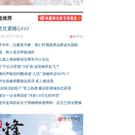
道推荐
意甘肃随心GO
0
-05-16 17:58:35
条评论
怀市长：以酱香为桥，推仁怀酒旅票品牌走向国际
题：铁人是怎样炼成的
七届上海创新创业青年50人论坛
股“千亿元军团”大扩容 这些城市起飞了
物叫声能实时翻译成“人话” 准确率达94.6%？
3岁女孩被闺蜜胁迫卖淫 多人被追责
横店快没剧组了”登上热搜 横店影视城动态辟谣
蒙古一企业再回应“月薪1.6万元招羊倌”
连市监局回应女子用烧烤铁签喂狗：店主已停业整顿