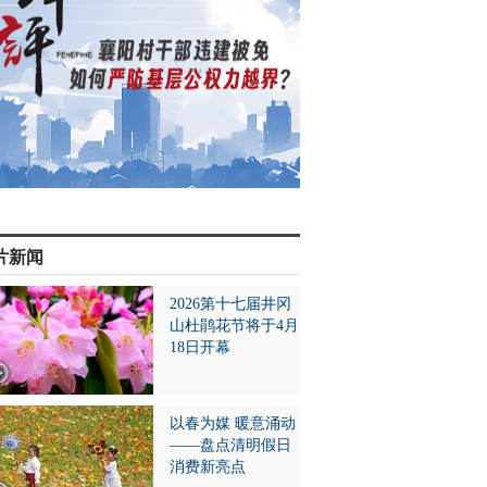
片新闻
2026第十七届井冈
山杜鹃花节将于4月
18日开幕
以春为媒 暖意涌动
——盘点清明假日
消费新亮点