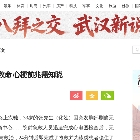
娱乐
体育
时尚
汽车
房产
科技
军事
文化
旅游
佛教
国
站
正文
能救命 心梗前兆需知晓
路上疾驰，33岁的张先生（化姓）因突发胸部剧痛无
胸痛中心……院前急救人员迅速完成心电图检查后，无
与救治，24分钟后即完成了抢救并为该类患者稳住了