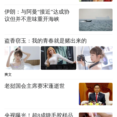
伊朗：与阿曼“接近”达成协
议但并不意味重开海峡
盗香窃玉：我的青春就是赌出来的
爽文
老挝国会主席赛宋蓬逝世
央视曝光！超8成睫毛胶样品