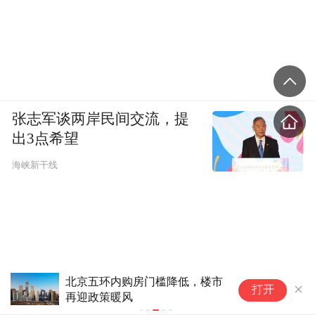
张志军谈两岸民间交流，提
出3点希望
海峡新干线
北京五环内购房门槛降低，楼市
黑
打开
再迎政策暖风
(3)