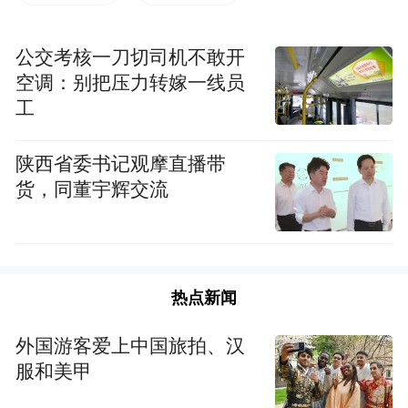
政策适用期限延长至2025年6月30日。
公交考核一刀切司机不敢开
武汉市住房和城市更新局
空调：别把压力转嫁一线员
工
2024年12月31日
陕西省委书记观摩直播带
来源： 武汉市住房和城市更新局
货，同董宇辉交流
“特别声明：以上作品内容(包括在内的视频、图片或音
频)为凤凰网旗下自媒体平台“大风号”用户上传并发
布，本平台仅提供信息存储空间服务。
Notice: The content above (including the videos,
热点新闻
pictures and audios if any) is uploaded and posted
by the user of Dafeng Hao, which is a social media
外国游客爱上中国旅拍、汉
platform and merely provides information storage
服和美甲
space services.”