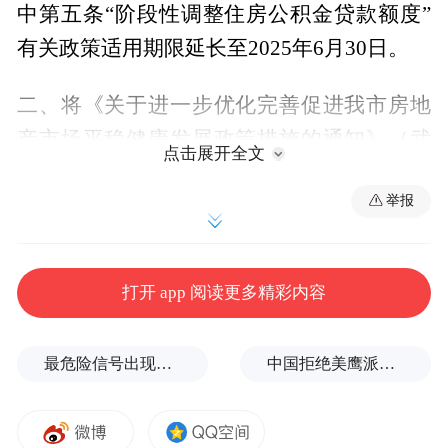
中第五条“阶段性调整住房公积金贷款额度”
有关政策适用期限延长至2025年6月30日。
二、将《关于进一步优化完善促进我市房地
产市场平稳健康发展政策措施的通知》（武
点击展开全文
房发〔2024〕1号）中第五条“推行‘卖旧买
举报
新’交易新模式”、第八条“优化新建商品房项
目审批服务”有关政策适用期限延长至2025年
6月30日。
打开 app 阅读更多精彩内容
三、将《关于持续促进我市房地产市场平稳
健康发展的通知》（武住更发〔2024〕13
最危险信号出现！全球能源大动脉岌岌可危
中国拒绝美鹰派副防长访华？弦外之音被热议
号）中第一条“优化个人住房贷款套数认定标
准”、第二条“给予阶段性购房优惠支持”有关