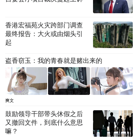
万滋仁，省国土整治中心党委书记、主任李
光，厅办公室、综合处、权益处、用途管制
处、耕保处主要负责同志参加座谈。
香港宏福苑火灾跨部门调查
最终报告：大火或由烟头引
凤凰网湖北：熊佳艳 通讯员：张文竹
起
“特别声明：以上作品内容(包括在内的视频、图片或音
盗香窃玉：我的青春就是赌出来的
频)为凤凰网旗下自媒体平台“大风号”用户上传并发
布，本平台仅提供信息存储空间服务。
Notice: The content above (including the videos,
pictures and audios if any) is uploaded and posted
by the user of Dafeng Hao, which is a social media
platform and merely provides information storage
爽文
space services.”
鼓励领导干部带头休假之后
又撤回文件，到底什么意思
嘛？