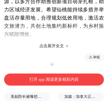
源，以多方合作助推创新项目萌芽扎根，助
力区域经济发展。希望仙桃能持续多措并举
盘活存量用地，合理规划低效用地，激活农
文旅潜力，共创土地集约新标杆，为乡村振
兴赋能增效。
点击展开全文
孙道军对省自然资源厅长期以来的关心支持
表示感谢，他介绍了仙桃市经济发展和自然
举报
资源工作情况。近些年来，仙桃市聚焦县域
经济发展并坚持推进县域产业成链成群发
打开 app 阅读更多精彩内容
展，取得优异成绩。他期望省自然资源厅能
够继续在地方政府土地储备专项债券、耕地
美副防长被曝想访华，“非常执着”
加媒：加拿大正与美国商讨，以贸易让步换取部分关税减免
占用指标以及重大项目审批等方面给予关注
和支持，以实现仙桃高质量发展和高水平保