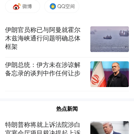
护互促共进。
伊朗官员称已与阿曼就霍尔
木兹海峡通行问题明确总体
框架
伊朗总统：伊方未在涉谅解
备忘录的谈判中作任何让步
仙桃市市委常委、常务副市长胡常伟，市委
常委、市委秘书长朱慧玲，副市长胡军波，
热点新闻
以及仙桃市局主要负责同志；湖北省自然资
特朗普称将就上诉法院涉白
源厅党组成员、副厅长沈学军，厅总规划师
宫宴会厅项目裁决提起上诉