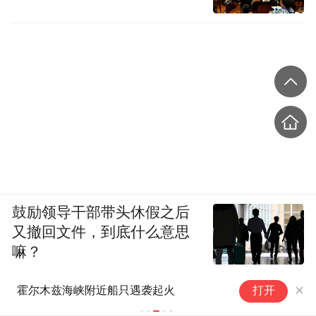
鼓励领导干部带头休假之后
又撤回文件，到底什么意思
嘛？
基本常识项栋梁
美
霍尔木兹海峡附近船只遇袭起火
打开
着