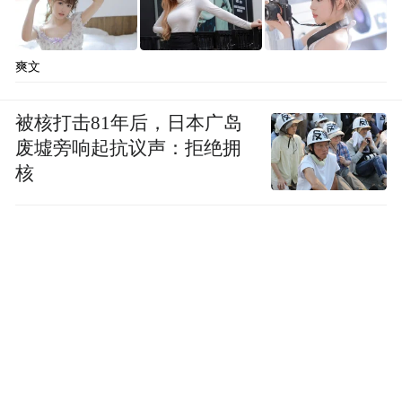
爽文
被核打击81年后，日本广岛
废墟旁响起抗议声：拒绝拥
核