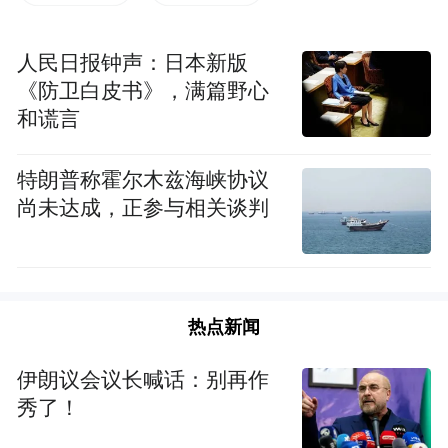
“特别声明：以上作品内容(包括在内的视频、图片或音
频)为凤凰网旗下自媒体平台“大风号”用户上传并发
人民日报钟声：日本新版
布，本平台仅提供信息存储空间服务。
《防卫白皮书》，满篇野心
Notice: The content above (including the videos,
和谎言
pictures and audios if any) is uploaded and posted
by the user of Dafeng Hao, which is a social media
platform and merely provides information storage
特朗普称霍尔木兹海峡协议
space services.”
尚未达成，正参与相关谈判
热点新闻
伊朗议会议长喊话：别再作
秀了！