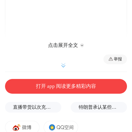
点击展开全文
举报
《中小学生成式人工智能使用指南（2025年
版）》紧密围绕生成式人工智能在中小学教
打开 app 阅读更多精彩内容
育中的应用场景，明确各学段使用规范，确
保技术安全、合理、有效地辅助教学、促进
直播带货以次充好、拒不发货，算诈骗吗？
特朗普承认某些弹药供应紧张
学生个性化学习、推动教育管理智能化，同
时严守数据安全、伦理道德底线。