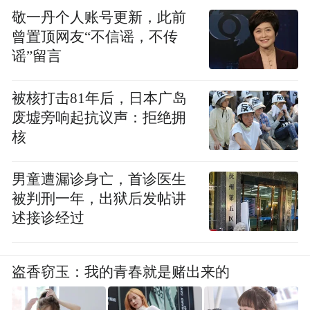
敬一丹个人账号更新，此前
曾置顶网友“不信谣，不传
谣”留言
被核打击81年后，日本广岛
废墟旁响起抗议声：拒绝拥
核
男童遭漏诊身亡，首诊医生
被判刑一年，出狱后发帖讲
述接诊经过
盗香窃玉：我的青春就是赌出来的