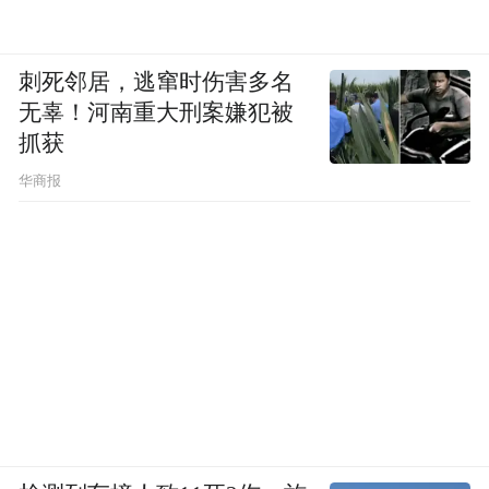
刺死邻居，逃窜时伤害多名
无辜！河南重大刑案嫌犯被
抓获
华商报