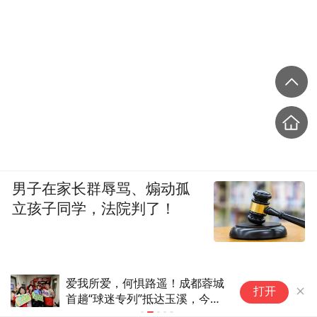
男子在家长群辱骂、煽动孤
立孩子同学，法院判了！
爱我所爱，何惧路遥！成都蓉城
中
打开
首趟“球迷专列”抵达玉溪，今夜
满
雄起声将响彻高原
停