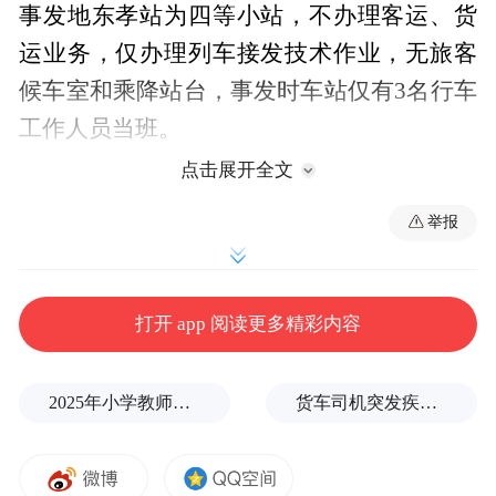
事发地东孝站为四等小站，不办理客运、货
运业务，仅办理列车接发技术作业，无旅客
候车室和乘降站台，事发时车站仅有3名行车
工作人员当班。
点击展开全文
事发后，广铁长沙客运段在车上的添乘干部
举报
立即召集列车所有工作人员启动紧急处置，
加强全车巡查。21时许，列车工作人员将各
车厢乘务间、厕所、洗脸间、车厢内80余个
打开 app 阅读更多精彩内容
能够开窗通气的气窗全部打开，进行通风降
温，将班组自带的40余瓶矿泉水发给旅客。
2025年小学教师减少13.19万
货车司机突发疾病晕倒车轮边，陌生同行第一时间发现并救助
21时20分，车内温度为31度左右，3号车厢一
名50多岁女性旅客反映头晕，列车工作人员
将其安排在4号乘务间休息。