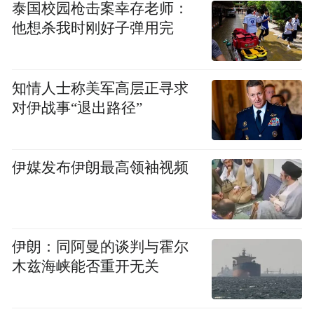
况，铁路部门将按照应急预案妥善处置，请
泰国校园枪击案幸存老师：
他想杀我时刚好子弹用完
广大旅客听从列车工作人员安排，共同配合
做好应急处置工作。
知情人士称美军高层正寻求
“特别声明：以上作品内容(包括在内的视频、图片或音
对伊战事“退出路径”
频)为凤凰网旗下自媒体平台“大风号”用户上传并发
布，本平台仅提供信息存储空间服务。
Notice: The content above (including the videos,
pictures and audios if any) is uploaded and posted
伊媒发布伊朗最高领袖视频
by the user of Dafeng Hao, which is a social media
platform and merely provides information storage
space services.”
伊朗：同阿曼的谈判与霍尔
木兹海峡能否重开无关