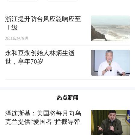
与此同时，中国铁路上海局集团公司金华车
浙江提升防台风应急响应至
务段紧急协调送来900余罐八宝粥、1300余瓶
Ⅰ级
矿泉水，安排工作人员上车接力式传送给旅
浙江应急管理
客，联系10辆120救护车在东孝站做好了应急
永和豆浆创始人林炳生逝
准备。客车到达金华站后，又补充500余瓶矿
世，享年70岁
泉水。
期间，列车工作人员对车内闷热和旅客耐受
情况跟踪研判，认为客车滞留线路两侧无站
热点新闻
台、车门离地面高度超1.5米、事发时为夜
泽连斯基：美国将每月向乌
晚、车外无照明、开启车门可能存在旅客下
克兰提供“爱国者”拦截导弹
车摔伤人身安全风险，车内虽闷热但没有达