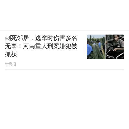
刺死邻居，逃窜时伤害多名
无辜！河南重大刑案嫌犯被
抓获
华商报