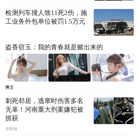
到马上开启车门和破窗应急预案的紧急程
度。
检测列车撞人致11死2伤，施
工业务外包单位被罚1.5万元
22时04分许，3号车厢一名男性旅客擅自取下
消防安全锤试图砸车窗，列车工作人员上前
盗香窃玉：我的青春就是赌出来的
劝阻未果，导致一块车窗玻璃被砸破。为防
止旅客跳窗发生意外，一名列车工作人员立
即上前张开双臂、拦在窗前，乘警及其他列
车工作人员共同做好现场隔离防护。23时11
爽文
分许，列车空调恢复运行。列车停靠金华站
刺死邻居，逃窜时伤害多名
后，铁路公安对砸窗男子进行批评教育，车
无辜！河南重大刑案嫌犯被
辆工作人员对破损车窗进行了修复。
抓获
华商报
铁路部门呼吁，如乘车过程中发生突发情