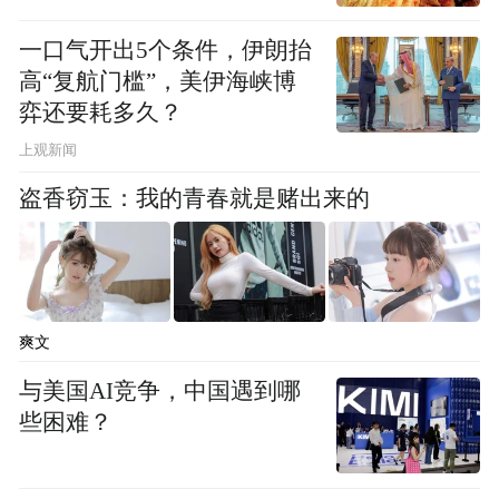
体分带特征及矿床成因模型。
一口气开出5个条件，伊朗抬
高“复航门槛”，美伊海峡博
钕黄河矿便是在该成矿模型理论指导下，通
弈还要耗多久？
过矿物微区分析取得的新发现。此前，团队
上观新闻
还发现另外两种白云鄂博新稀土矿物——氟
盗香窃玉：我的青春就是赌出来的
碳钕矿、钕独居石。
（注：图片及素材来源于网络，版权归原作
者所有。如有侵权请联系删除，电话：027-
爽文
85721622 。）
与美国AI竞争，中国遇到哪
“特别声明：以上作品内容(包括在内的视频、图片或音
些困难？
频)为凤凰网旗下自媒体平台“大风号”用户上传并发
布，本平台仅提供信息存储空间服务。
Notice: The content above (including the videos,