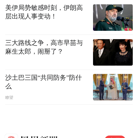
美伊局势敏感时刻，伊朗高
层出现人事变动！
三大路线之争，高市早苗与
麻生太郎，闹掰了？
沙土巴三国“共同防务”防什
么
瞭望
瓦