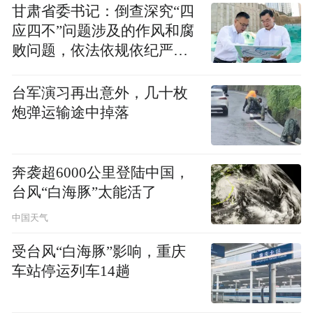
甘肃省委书记：倒查深究“四
pictures and audios if any) is uploaded and posted
by the user of Dafeng Hao, which is a social media
应四不”问题涉及的作风和腐
platform and merely provides information storage
败问题，依法依规依纪严肃
space services.”
查处腐败案件，加大通报曝
光力度
台军演习再出意外，几十枚
炮弹运输途中掉落
奔袭超6000公里登陆中国，
台风“白海豚”太能活了
中国天气
受台风“白海豚”影响，重庆
车站停运列车14趟