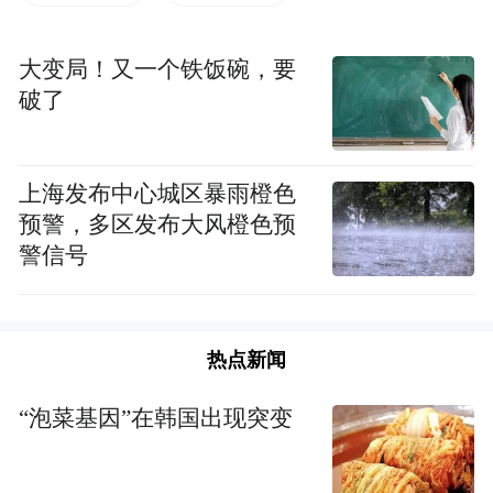
大变局！又一个铁饭碗，要
破了
资料图片：这是在包头稀土博物馆拍摄的一
块稀土矿石。（新华社发）
上海发布中心城区暴雨橙色
白云鄂博矿是世界最大的稀土矿床，也是中
预警，多区发布大风橙色预
国矿物资源宝库，此前已发现210余种矿物。
警信号
赵来时表示，钕黄河矿的发现，进一步彰显
了该矿床的复杂性与资源多样性。
热点新闻
赵来时介绍，团队在开展项目研究时，通过
系统野外地质调查及地球化学分析，揭示了
“泡菜基因”在韩国出现突变
白云鄂博矿床的稀土元素配分模式及赋存规
律。在此基础上，已建立白云鄂博矿床的矿