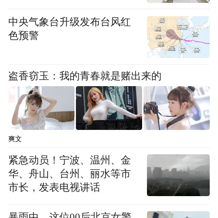
深受肥胖问题困扰的小乐，也曾尝试过节
中央气象台升级发布台风红
食、运动减肥等很多办法，对自己特别
色预警
“狠”。然而，尽管他付出了很多努力，可掉
秤速度始终达不到预期，没多久又自暴自
盗香窃玉：我的青春就是赌出来的
弃，甚至晚上还会忍不住点夜宵。
直到最近一次体检时，小乐慌了神，他的多
项指标异常，如血压、血脂超标，出现了糖
尿病前期的胰岛素抵抗、脂肪肝等问题。拿
爽文
到体检报告后，小乐很沮丧，妈妈不得不带
紧急动员！宁波、温州、金
他寻求医学上的帮助，于今年6月来到武汉亚
华、舟山、台州、丽水等市
市长，发表电视讲话
心总医院减重门诊就诊。
植入“外援”肠菌 他一个月瘦了50斤
暴雨中，这位00后北京女警