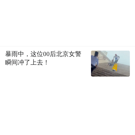
“在人体肠道中，肠道菌群数量以百万亿计，
发挥着人体免疫调节、营养吸收、菌群屏障
等作用。”武汉亚心总医院消化内科主任綦利
平介绍，肠道菌群移植（FMT）是将经过严
格筛选的健康供体的粪便悬液提取的菌群，
在实验室进行标准化处理（如过滤、纯化）
暴雨中，这位00后北京女警
后，再移植到患者肠道内，旨在重塑失衡的
瞬间冲了上去！
肠道菌群，好比给菌群紊乱的肠道引入一支
“外援”部队，调节并恢复肠道的微生态系
统。
根据《肠道菌群移植临床应用管理中国专家
共识（2022版）》，菌群移植适应证广泛，
代谢综合征、糖尿病等都在适应证范围内。