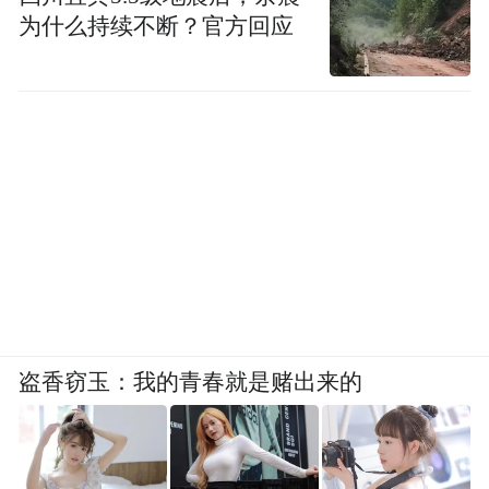
因人而异。大家在治疗前应选择正规的医疗
为什么持续不断？官方回应
机构，进行详细评估和检查，确保自己适合
接受移植，治疗中也要遵循医嘱调整饮食，
坚持相对健康的饮食和生活方式以维持长期
效果。
（通讯员：徐伟平 郭姗姗）
“特别声明：以上作品内容(包括在内的视频、图片或音
频)为凤凰网旗下自媒体平台“大风号”用户上传并发
布，本平台仅提供信息存储空间服务。
Notice: The content above (including the videos,
盗香窃玉：我的青春就是赌出来的
pictures and audios if any) is uploaded and posted
by the user of Dafeng Hao, which is a social media
platform and merely provides information storage
space services.”