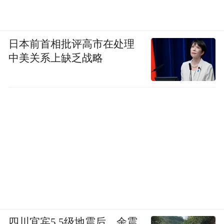
相较于传统减重方式，肠菌移植更具显著优
势。綦利平表示，肠菌移植为肥胖治疗开辟
日本前首相批评高市在处理
了新路径，研究表明，患者在接受肠菌移植
中美关系上缺乏战略
后，肠道内可能会产生更多短链脂肪酸，促
进GLP-1（调节食欲和代谢的激素）物质的
生成，食欲明显下降。此外，菌群组成的优
化可能影响热量吸收和代谢效率，破解“低摄
入、高囤积”的难题，有助于整体改善代谢综
合征。但个体效果存在差异，需结合饮食和
运动管理。
专家特别提醒，肠菌移植减重虽具有一定的
潜力和效果，但并非适用于所有人，效果也
四川宜宾5.5级地震后，余震