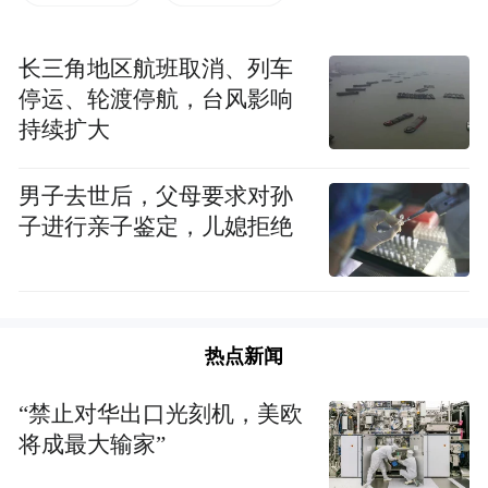
长三角地区航班取消、列车
小乐（化名）今年17岁，正在上高二。由于
停运、轮渡停航，台风影响
持续扩大
平时食欲旺盛、饭量大，尤其爱吃甜食、喝
饮料，学习一忙又没时间运动，体重噌噌往
男子去世后，父母要求对孙
上涨。小乐1.72米的身高，巅峰时体重飙到
子进行亲子鉴定，儿媳拒绝
200斤。
渐渐地，肥胖的身形和过重的体重给小乐的
生活带来诸多不便。他说，现在衣裤买到了
热点新闻
6XL码，人也变得慵懒不愿动，走几步路就
“禁止对华出口光刻机，美欧
气喘、流汗，晚上睡觉还打鼾，白天醒来精
将成最大输家”
神状态也不好，学习严重受影响。