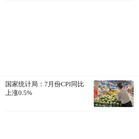
更令人欣喜的是，肥胖导致的代谢综合征，
如血压、血脂异常等都有了明显改善。綦利
平主任叮嘱小乐，继续保持健康的饮食和生
活习惯，别熬夜，戒甜食、饮料，保持运
动，体重还有下降空间。
肠道按下“重启键” 助力甩掉“沉重的负担”
国家统计局：7月份CPI同比
近年来，我国超重和肥胖人群比例持续上
上涨0.5%
升。据研究预测表明，若超重和肥胖问题得
不到有效遏制，2030年我国成人、儿童超重
和肥胖率将分别达到70.5%和31.8%。