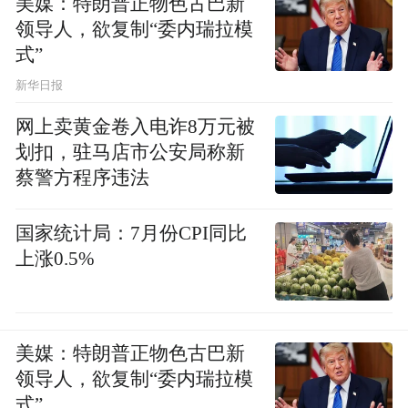
美媒：特朗普正物色古巴新
领导人，欲复制“委内瑞拉模
式”
新华日报
网上卖黄金卷入电诈8万元被
划扣，驻马店市公安局称新
蔡警方程序违法
此时，小乐的体重已超200斤，BMI（体重指
国家统计局：7月份CPI同比
数）达到33.8kg/㎡，属于肥胖。在排除了可
上涨0.5%
能导致肥胖的器质性病变后，武汉亚心总医
院消化内科主任綦利平诊断其为代谢综合
征、肥胖症。
美媒：特朗普正物色古巴新
领导人，欲复制“委内瑞拉模
针对小乐的饮食习惯和生活节奏，綦利平推
式”