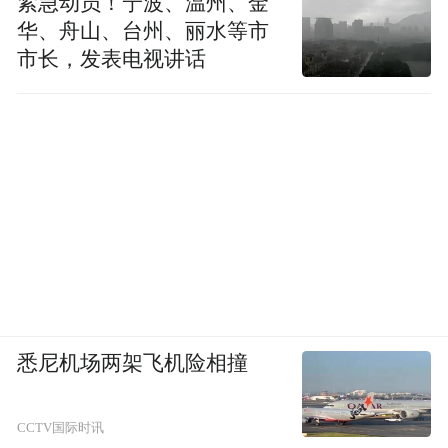
紧急动员！宁波、温州、金
华、舟山、台州、丽水等市
到患者肠道内，帮助其重建更健康的肠道微
市长，发表电视讲话
生态环境，从而改善代谢功能，治疗肥胖。
妈妈了解完相关的成功案例后，决定接受这
个方案。
在接受了6天FMT治疗（以口服胶囊形式、6
天一个疗程）后，小乐很快看到了变化，食
欲明显没有以前那么强烈，再配合无麸质饮
食（肠道有益菌喜欢“吃”的食物）、适量的
运动，短短15天时间减重20斤。一个月后上
秤，小乐的体重降到了150斤，成功减重50
悉尼机场两架飞机险相撞
斤，整个人瘦了一圈，“同学们都说我像换了
个人！”
CCTV国际时讯