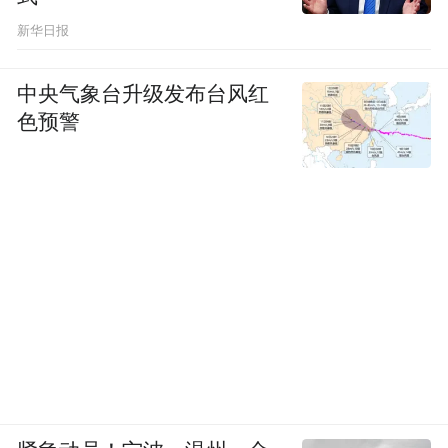
测：孩子肥胖的背后，很可能和肠道菌群失
新华日报
衡有关。
中央气象台升级发布台风红
“胖子和瘦子的肠道菌群结构是有很明显的区
色预警
别的。”綦利平表示，肥胖与肠道菌群失衡密
切相关，不健康的生活习惯、抗生素滥用等
因素都可能导致肠道菌群失衡，影响代谢功
能，导致肥胖。
果然，小乐的肠道菌群检测发现，体内诱导
肥胖的多种有害菌超标，存在与肥胖相关的
菌群特征失衡。綦利平建议，小乐可以尝试
一种前沿疗法——肠菌移植（FMT），也就
是将健康供体经过严格处理的肠道菌群移植