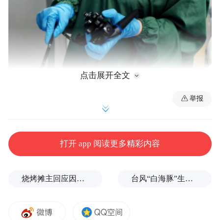
点击展开全文
綦利平主任
举报
17岁男孩飙到200斤 血脂、血压“亮红灯”
打开 app 阅读更多精彩内容
烧烤摊主回应因撞脸张雪峰走红
台风“白海豚”生命史是普通台风3倍以上，环流直径达1300公里