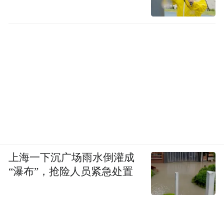
英国驻华使领馆于2025年6月中旬正式启动
“2025英国电影季:梦与造梦者”系列活动。该
系列活动将从2026年6月一直持续到12月，由
英国驻华使领馆在北京、上海、广州、重
上海一下沉广场雨水倒灌成
庆、武汉等地开展，通过一系列线上及线下
“瀑布”，抢险人员紧急处置
的放映及论坛等活动为中国观众带来不一样
的英国电影体验。（通讯员：李喆）