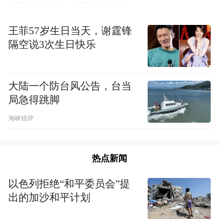
王菲57岁生日当天，谢霆锋
隔空说3次生日快乐
麦多明介绍，2025年8月-11月期间将有5场活
动在武汉举办。系列活动启动当天，放映了
大陆一个防台风公告，台当
局急得跳脚
英国国家剧院现场版《麦克白》，该电影由
马克斯·韦伯斯特执导。8月29日，英国驻武
海峡锐评
汉总领事馆将携手武汉K11举办英伦电影主
题派对，活动将以英国经典电影《唐顿庄园
热点新闻
2》元素为主题，邀请百位热爱英国电影文化
以色列拒绝“和平委员会”提
的公众参与。9月14日将在中南剧场放映英国
出的加沙和平计划
国家剧院现场《弗兰肯斯坦》，观影结束
后，影评人及本地意见领袖将与观众进行映