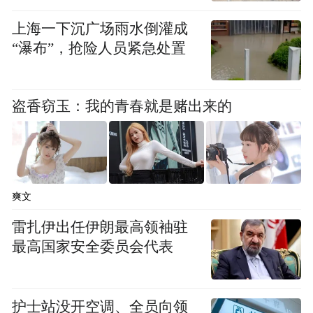
后谈。10月22日-23日，英国-湖北影视高等
上海一下沉广场雨水倒灌成
教育产教研合作论坛以及英国经典电影展映
“瀑布”，抢险人员紧急处置
将在成龙影视传媒学院举办，届时英国高校
及电影艺术机构将来到武汉与本地的高校及
盗香窃玉：我的青春就是赌出来的
行业组织探讨影视高等教育职业培训的前沿
话题与合作机会。10月25日，将举办关于保
护生物多样性的纪录片放映活动，并举行专
题讨论。届时，将邀请来自英国与湖北的生
爽文
物多样性保护专家、环保领域代表及公众共
雷扎伊出任伊朗最高领袖驻
同讨论这一重要议题。
最高国家安全委员会代表
护士站没开空调、全员向领