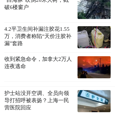
破6楼窗户
湖北省外事办公室主任章笑梅出席当天的活
4.2平卫生间补漏注胶花1.55
动，她表示“电影在中英人文交流中发挥着重
万，消费者称陷“天价注胶补
漏”套路
要作用，是增进认知认同、民心相通的有效
途径。”“期待通过英国电影季这场视听盛
收到紧急命令，加拿大2万人
宴，架起中英文化互学互鉴、人民相知相亲
连夜逃命
的桥梁，进一步带动湖北与英国在科教、人
文多领域的交流与合作。”
护士站没开空调、全员向领
导打招呼被表扬？上海一民
营医院回应