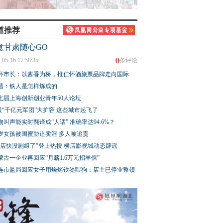
道推荐
意甘肃随心GO
0
-05-16 17:58:35
条评论
怀市长：以酱香为桥，推仁怀酒旅票品牌走向国际
题：铁人是怎样炼成的
七届上海创新创业青年50人论坛
股“千亿元军团”大扩容 这些城市起飞了
物叫声能实时翻译成“人话” 准确率达94.6%？
3岁女孩被闺蜜胁迫卖淫 多人被追责
横店快没剧组了”登上热搜 横店影视城动态辟谣
蒙古一企业再回应“月薪1.6万元招羊倌”
连市监局回应女子用烧烤铁签喂狗：店主已停业整顿