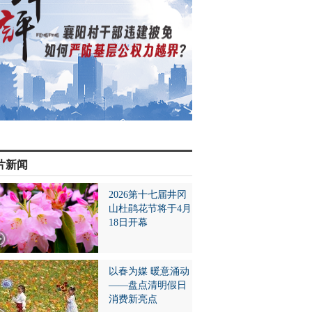
片新闻
2026第十七届井冈
山杜鹃花节将于4月
18日开幕
以春为媒 暖意涌动
——盘点清明假日
消费新亮点