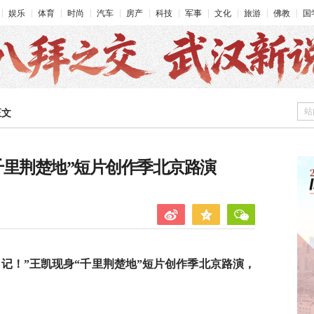
娱乐
体育
时尚
汽车
房产
科技
军事
文化
旅游
佛教
国
站
正文
千里荆楚地”短片创作季北京路演
记！”王凯现身“千里荆楚地”短片创作季北京路
演，