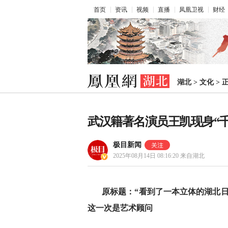
首页
资讯
视频
直播
凤凰卫视
财经
湖北
>
文化
>
武汉籍著名演员王凯现身“
极目新闻
2025年08月14日 08:16:20
来自湖北
原标题：“看到了一本立体的湖北日
这一次是艺术顾问