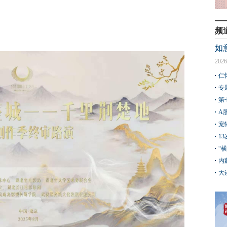
频
如
2026
仁
专
第
A
宠
1
“
内
大