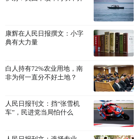
康辉在人民日报撰文：小字
典有大力量
晶瑞（湖北）微电子材料有限公司
潜江矿产资源丰富，石油远景储量2亿多吨、
白人持有72%农业用地，南
天然气9700多亿立方米、岩盐储量7900亿
非为何一直分不好土地？
吨、卤水1000亿立方米，卤水中锂矿保有资
源约309万吨。已形成石油化工、盐化工、煤
人民日报刊文：挡“张雪机
化工、硫化工、氟化工、医药化工、化工新
车”，民进党当局怕什么
材料等一系列完善的循环化工产业体系。还
具备氢气、烧碱、硫酸、液氯等基础化工原
料的规模化供应能力，为企业降低生产成
人民日报刊文：选择专业，