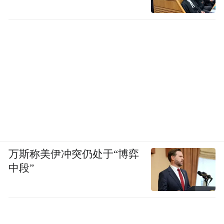
以 “协同” 破局，以 “创新” 立本，以 “服务”
赋能。此次对接会将搭建起中西部产业资源
整合、技术联合攻关、市场互惠共享的坚实
平台，也必将为潜江“建功支点、勇打头阵”
提供“芯”支撑、注入“芯”动能。
（凤凰网湖北 徐晓蝶）
“特别声明：以上作品内容(包括在内的视频、图片或音
万斯称美伊冲突仍处于“博弈
频)为凤凰网旗下自媒体平台“大风号”用户上传并发
布，本平台仅提供信息存储空间服务。
中段”
Notice: The content above (including the videos,
pictures and audios if any) is uploaded and posted
by the user of Dafeng Hao, which is a social media
platform and merely provides information storage
space services.”