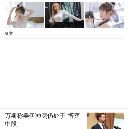
爽文
万斯称美伊冲突仍处于“博弈
中段”