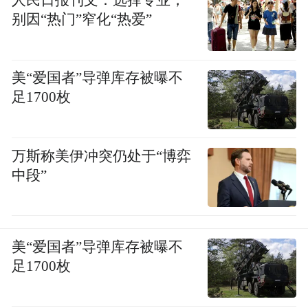
本、保障供应链稳定提供了有力支撑。
别因“热门”窄化“热爱”
美“爱国者”导弹库存被曝不
足1700枚
万斯称美伊冲突仍处于“博弈
中段”
美“爱国者”导弹库存被曝不
长飞科技
足1700枚
在配套方面，潜江拥有D级合规化工园区、