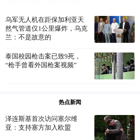
乌军无人机在距保加利亚天
然气管道仅1公里爆炸，乌克
兰：不是故意的
泰国校园枪击案已致9死，
“枪手曾看外国枪案视频”
中巨芯科技股份有限公司
近年来，潜江主动把握发展机遇，以“芯”为
媒、以“材”兴业，高标准建成微电子材料产
热点新闻
业园，集聚了中巨芯、晶瑞、鼎龙、北旭、
泽连斯基首次访问塞尔维
达诺尔、诺亚等一批行业领军企业，形成了
亚：支持塞方加入欧盟
从电子特气、光掩膜基材到高纯试剂、抛光