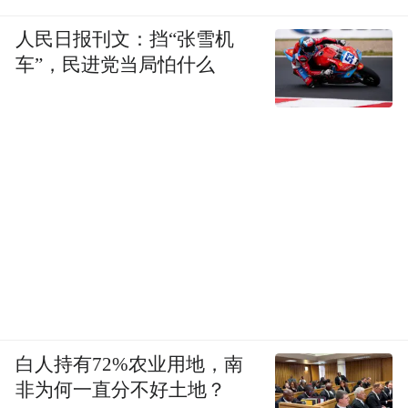
专业化废水处理设施、电子半导体材料分析
人民日报刊文：挡“张雪机
检测中心等平台，并通过本地院校定向培养
车”，民进党当局怕什么
人才、在武汉光谷设立离岸科创中心，构建
“研发在武汉、制造在潜江”的协同创新模
式，想企业所想、做企业所需，为企业提供
从孵化到量产的全周期服务。
会议期间，来自行业协会、晶圆制造、显示
面板、封装测试、化工材料等领域的领军企
业代表分享了前沿技术成果、市场趋势洞察
和产业实践经验，为推动中西部半导体材料
产业链、供应链、创新链深度融合提供了有
白人持有72%农业用地，南
益参考。
非为何一直分不好土地？