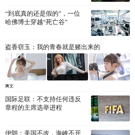
垫的完整材料链条，攻克了电子级双氧水、
CMP抛光垫等一批“卡脖子”关键核心技术，
“到底真的还是假的”，一位
已成为华中地区半导体材料版图上不可或缺
哈佛博士穿越“死亡谷”
的重要节点。
盗香窃玉：我的青春就是赌出来的
同时，长飞光纤、菲利华、日本信越等行业
龙头企业也在此形成集群，潜江成为全球最
大的光纤预制棒生产基地、全球最大的气熔
性石英材料生产基地。
爽文
国际足联：不支持任何违反
章程的主席选举进程
伊朗：美国不改，海峡不开