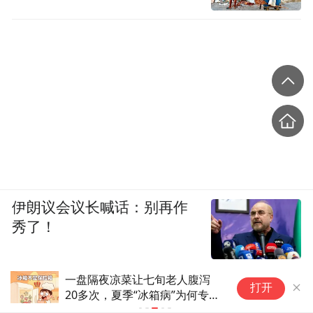
伊朗议会议长喊话：别再作
秀了！
一盘隔夜凉菜让七旬老人腹泻
捐
打开
20多次，夏季“冰箱病”为何专盯
独
老年人