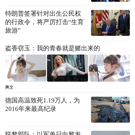
出现空包情况，官方肯定会赔付消费者的。
特朗普签署针对出生公民权
视频显示，该网友购买到的产品为香奶口味
的行政令，将严厉打击“生育
的“达利园法式软面包”，官方旗舰店零售价
旅游”
为18枚10.78元。该网友向记者表示，自己是
盗香窃玉：我的青春就是赌出来的
昨天晚上8点在线下购买的面包，整大包只有
1个是这样的情况，包装袋内只有空气。不过
面包没有过期，包装目前也没开封。
爽文
德国高温致死1.19万人，为
2016年来最高纪录
联黎部队：以军单日向黎发