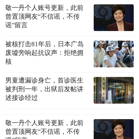
据了解，“达利园”是达利食品集团有限公司
敬一丹个人账号更新，此前
曾置顶网友“不信谣，不传
的主品牌。记者就此事联系达利园官方客
谣”留言
服，工作人员表示，将情况反馈后会有工作
人员联系，具体是什么原因导致空包，目前
被核打击81年后，日本广岛
暂不清楚，“这种情况不应该出现的”，消费
废墟旁响起抗议声：拒绝拥
者可以联系售后沟通后续赔付事宜。
核
对此，知名律师河南泽槿律师事务所主任付
男童遭漏诊身亡，首诊医生
建认为，《中华人民共和国消费者权益保护
被判刑一年，出狱后发帖讲
法》规定：消费者享有公平交易的权利，有
述接诊经过
权获得质量保障等公平交易条件。购买到空
包软面包，消费者没有得到与支付价款相符
敬一丹个人账号更新，此前
的商品，损害了消费者公平交易权。同时，
曾置顶网友“不信谣，不传