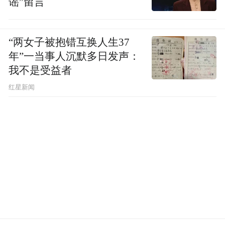
经营者提供商品或者服务有欺诈行为的，应
谣”留言
当按照消费者的要求增加赔偿其受到的损
失，增加赔偿的金额为消费者购买商品的价
“两女子被抱错互换人生37
款或者接受服务的费用的三倍；增加赔偿的
年”一当事人沉默多日发声：
金额不足五百元的，为五百元。但是一般情
我不是受益者
况下消费者收到空包并非厂家故意欺诈，可
红星新闻
能是生产工序出现问题，消费者可以要求达
利园厂家或者销售方赔偿自己因购买面包支
出的花费和维权成本，只要双方达成一致，
都是可以的。
（注：图片及素材来源于网络，版权归原作
者所有。如有侵权请联系删除，电话：027-
85721622 。）