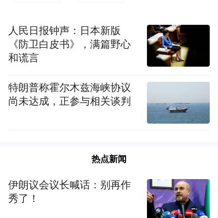
人民日报钟声：日本新版
《防卫白皮书》，满篇野心
和谎言
特朗普称霍尔木兹海峡协议
尚未达成，正参与相关谈判
网友称购买到“空气面包”
29日上午，极目新闻记者联系到视频发布
者，对方表示，已经有售后人员联系他了。
热点新闻
随后，记者联系达利食品集团有限公司，客
伊朗议会议长喊话：别再作
服人员回复称，会将情况反馈上去，后续会
秀了！
有工作人员处理。一位售后人员表示，如果