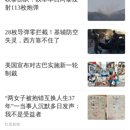
射113枚炮弹
28枚导弹零拦截！基辅防空
失灵，西方靠不住了
美国宣布对古巴实施新一轮
制裁
“两女子被抱错互换人生37
年”一当事人沉默多日发声：
达利园软面包（图源：达利食品集团有限公司官
我不是受益者
网）
红星新闻