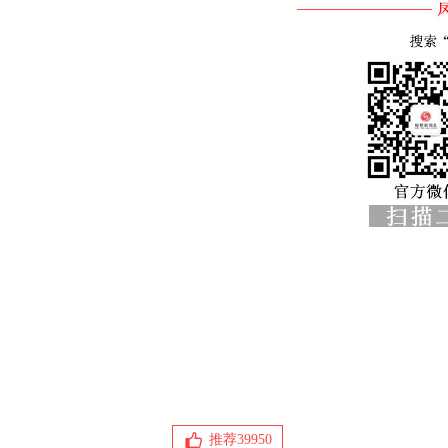
推荐
39950