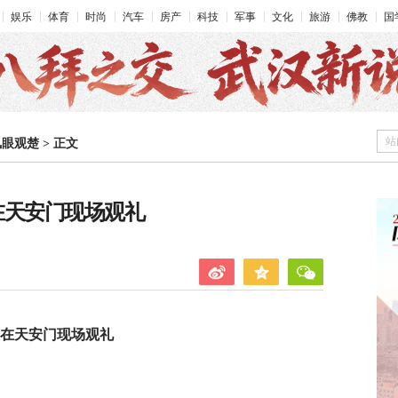
娱乐
体育
时尚
汽车
房产
科技
军事
文化
旅游
佛教
国
站
凤眼观楚
>
正文
在天安门现场观礼
邀在天安门现场观礼