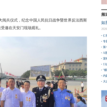
频
盛大阅兵仪式，纪念中国人民抗日战争暨世界反法西斯
如
表受邀在天安门现场观礼。
2026
仁
专
第
A
宠
1
“
内
大