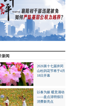
片新闻
2026第十七届井冈
山杜鹃花节将于4月
18日开幕
以春为媒 暖意涌动
——盘点清明假日
消费新亮点