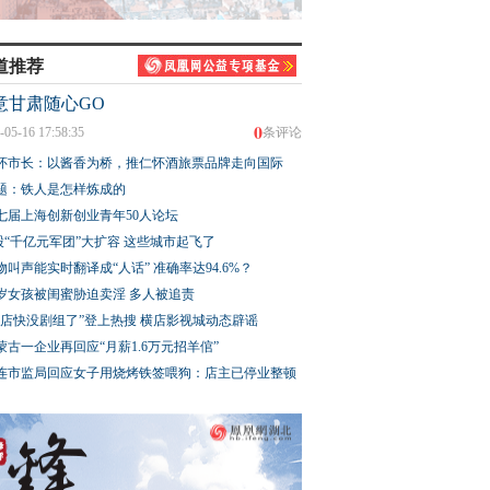
道推荐
意甘肃随心GO
0
-05-16 17:58:35
条评论
怀市长：以酱香为桥，推仁怀酒旅票品牌走向国际
题：铁人是怎样炼成的
七届上海创新创业青年50人论坛
股“千亿元军团”大扩容 这些城市起飞了
物叫声能实时翻译成“人话” 准确率达94.6%？
3岁女孩被闺蜜胁迫卖淫 多人被追责
横店快没剧组了”登上热搜 横店影视城动态辟谣
蒙古一企业再回应“月薪1.6万元招羊倌”
连市监局回应女子用烧烤铁签喂狗：店主已停业整顿