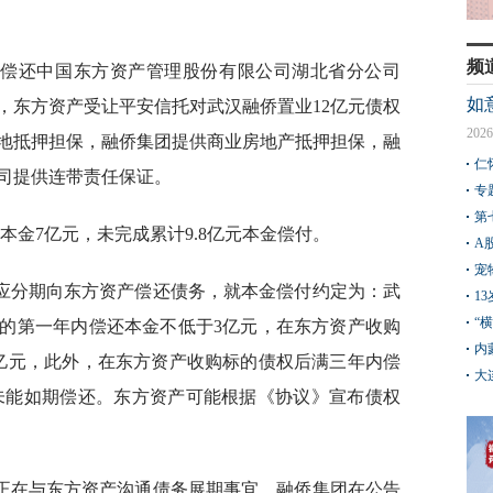
频
期偿还中国东方资产管理股份有限公司湖北省分公司
如
，东方资产受让平安信托对武汉融侨置业12亿元债权
2026
地抵押担保，融侨集团提供商业房地产抵押担保，融
仁
司提供连带责任保证。
专
第
付本金7亿元，未完成累计9.8亿元本金偿付。
A
宠
应分期向东方资产偿还债务，就本金偿付约定为：武
1
“
的第一年内偿还本金不低于3亿元，在东方资产收购
内
亿元，此外，在东方资产收购标的债权后满三年内偿
大
业未能如期偿还。东方资产可能根据《协议》宣布债权
正在与东方资产沟通债务展期事宜。融侨集团在公告