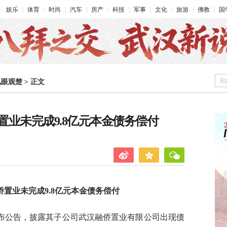
娱乐
体育
时尚
汽车
房产
科技
军事
文化
旅游
佛教
国
站
凤眼观楚
>
正文
业未完成9.8亿元本金债务偿付
置业未完成9.8亿元本金债务偿付
发布公告，披露其子公司武汉融侨置业有限公司出现债