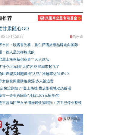
道推荐
意甘肃随心GO
0
-05-16 17:58:35
条评论
怀市长：以酱香为桥，推仁怀酒旅票品牌走向国际
题：铁人是怎样炼成的
七届上海创新创业青年50人论坛
股“千亿元军团”大扩容 这些城市起飞了
物叫声能实时翻译成“人话” 准确率达94.6%？
3岁女孩被闺蜜胁迫卖淫 多人被追责
横店快没剧组了”登上热搜 横店影视城动态辟谣
蒙古一企业再回应“月薪1.6万元招羊倌”
连市监局回应女子用烧烤铁签喂狗：店主已停业整顿