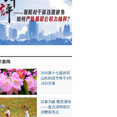
片新闻
2026第十七届井冈
山杜鹃花节将于4月
18日开幕
以春为媒 暖意涌动
——盘点清明假日
消费新亮点