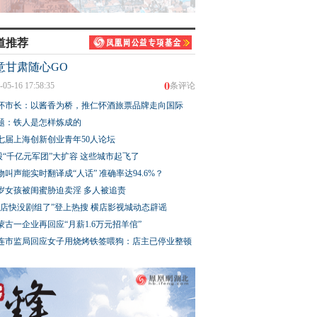
道推荐
意甘肃随心GO
0
-05-16 17:58:35
条评论
怀市长：以酱香为桥，推仁怀酒旅票品牌走向国际
题：铁人是怎样炼成的
七届上海创新创业青年50人论坛
股“千亿元军团”大扩容 这些城市起飞了
物叫声能实时翻译成“人话” 准确率达94.6%？
3岁女孩被闺蜜胁迫卖淫 多人被追责
横店快没剧组了”登上热搜 横店影视城动态辟谣
蒙古一企业再回应“月薪1.6万元招羊倌”
连市监局回应女子用烧烤铁签喂狗：店主已停业整顿