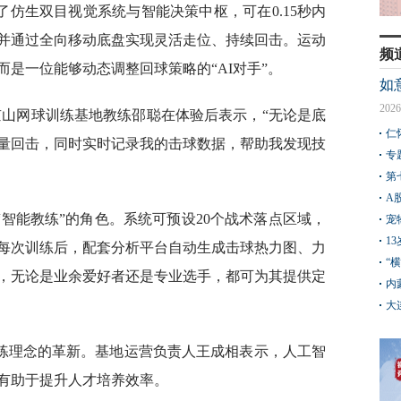
仿生双目视觉系统与智能决策中枢，可在0.15秒内
并通过全向移动底盘实现灵活走位、持续回击。运动
频
是一位能够动态调整回球策略的“AI对手”。
如
2026
”京山网球训练基地教练邵聪在体验后表示，“无论是底
仁
量回击，同时实时记录我的击球数据，帮助我发现技
专
第
A
智能教练”的角色。系统可预设20个战术落点区域，
宠
1
每次训练后，配套分析平台自动生成击球热力图、力
“
，无论是业余爱好者还是专业选手，都可为其提供定
内
大
练理念的革新。基地运营负责人王成相表示，人工智
有助于提升人才培养效率。