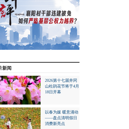
片新闻
2026第十七届井冈
山杜鹃花节将于4月
18日开幕
以春为媒 暖意涌动
——盘点清明假日
消费新亮点