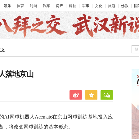
娱乐
体育
时尚
汽车
房产
科技
军事
文化
旅游
佛教
国
站
正文
器人落地京山
I网球机器人Acemate在京山网球训练基地投入应
备，将改变网球训练的基本形态。