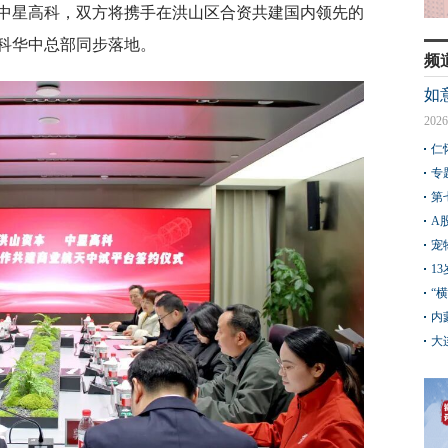
中星高科，双方将携手在洪山区合资共建国内领先的
科华中总部同步落地。
频
如
2026
仁
专
第
A
宠
1
“
内
大