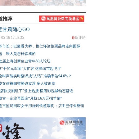
道推荐
意甘肃随心GO
0
-05-16 17:58:35
条评论
怀市长：以酱香为桥，推仁怀酒旅票品牌走向国际
题：铁人是怎样炼成的
七届上海创新创业青年50人论坛
股“千亿元军团”大扩容 这些城市起飞了
物叫声能实时翻译成“人话” 准确率达94.6%？
3岁女孩被闺蜜胁迫卖淫 多人被追责
横店快没剧组了”登上热搜 横店影视城动态辟谣
蒙古一企业再回应“月薪1.6万元招羊倌”
连市监局回应女子用烧烤铁签喂狗：店主已停业整顿