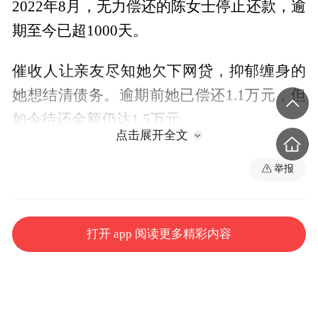
2022年8月，无力偿还的陈女士停止还款，逾
期至今已超1000天。
催收人让亲友尽知她欠下网贷，抑郁缠身的
她想结清债务。逾期前她已偿还1.1万元，但
如今待还金额仍达1.5万元。
点击展开全文
“400块钱都要分三年还，当时根本没想到这
举报
意味着什么。”陈女士无奈地说，“自己当时
没有经济能力，又不敢给父母说，最终选择
破罐子破摔，彻底不还了。”
打开 app 阅读更多精彩内容
自2022年8月至今，这五笔贷款已逾期1000
余天。陈女士已结婚成家，有着一个幸福的