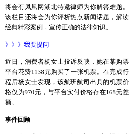
将会有凤凰网湖北特邀律师为你解答难题。
该栏目还将会为你评析热点新闻话题，解读
经典精彩案例，宣传正确的法律知识。
》》》我要提问
近日，消费者杨女士投诉反映，她在某购票
平台花费1138元购买了一张机票。在完成行
程后杨女士发现，该航班航司出具的机票价
格仅为970元，与平台实付价格存在168元差
额。
事件回顾