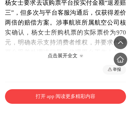
杨女士要求去该购票平台按实付金额“退差赔
三”，但多次与平台客服沟通后，仅获得差价
两倍的赔偿方案。涉事航班所属航空公司核
实确认，杨女士所购机票的实际票价为970
元，明确表示支持消费者维权，并要求代理
平台妥善处理该问题。代理平台工作人员回
点击展开全文
应称，经查实，杨女士购买的机票出现差额
举报
系平台页面标注错误所致。
根据杨女士提供的平台付款页面，其购买的
打开 app 阅读更多精彩内容
产品包含1038元经济舱机票与50元旅行券，
两项合计1088元，扣减20元燃油抵扣券后，
叠加70元机建燃油费，最终实付1138元。