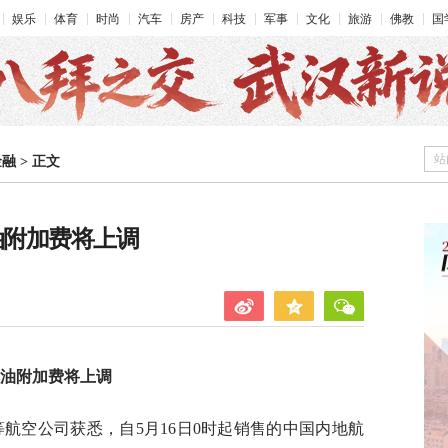
娱乐
体育
时尚
汽车
房产
科技
军事
文化
旅游
佛教
国
站
金融
>
正文
油附加费将上调
燃油附加费将上调
等航空公司获悉，自5月16日0时起销售的中国内地航