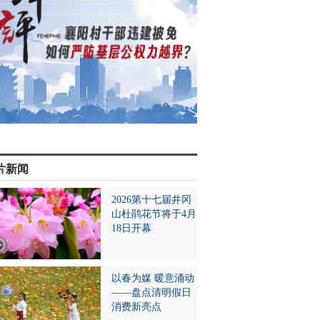
片新闻
2026第十七届井冈
山杜鹃花节将于4月
18日开幕
以春为媒 暖意涌动
——盘点清明假日
消费新亮点