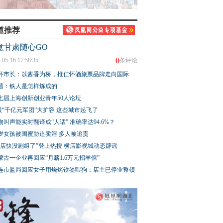
道推荐
意甘肃随心GO
0
-05-16 17:58:35
条评论
怀市长：以酱香为桥，推仁怀酒旅票品牌走向国际
题：铁人是怎样炼成的
七届上海创新创业青年50人论坛
股“千亿元军团”大扩容 这些城市起飞了
物叫声能实时翻译成“人话” 准确率达94.6%？
3岁女孩被闺蜜胁迫卖淫 多人被追责
横店快没剧组了”登上热搜 横店影视城动态辟谣
蒙古一企业再回应“月薪1.6万元招羊倌”
连市监局回应女子用烧烤铁签喂狗：店主已停业整顿