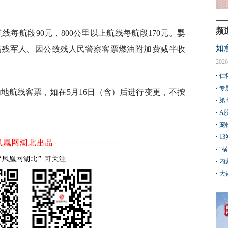
频
线每航段90元，800公里以上航线每航段170元。婴
如
伤残军人、因公致残人民警察客票燃油附加费减半收
2026
仁
专
内地航线客票，如在5月16日（含）后进行变更，不按
第
A
宠
1
“
内
大