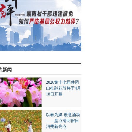
片新闻
2026第十七届井冈
山杜鹃花节将于4月
18日开幕
以春为媒 暖意涌动
——盘点清明假日
消费新亮点