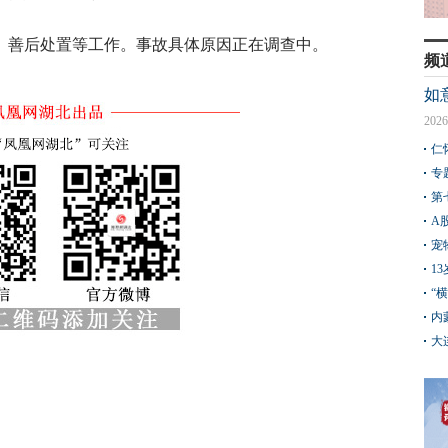
、善后处置等工作。事故具体原因正在调查中。
频
如
2026
仁
专
第
A
宠
1
“
内
大