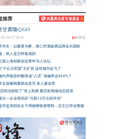
道推荐
意甘肃随心GO
0
-05-16 17:58:35
条评论
怀市长：以酱香为桥，推仁怀酒旅票品牌走向国际
题：铁人是怎样炼成的
七届上海创新创业青年50人论坛
股“千亿元军团”大扩容 这些城市起飞了
物叫声能实时翻译成“人话” 准确率达94.6%？
3岁女孩被闺蜜胁迫卖淫 多人被追责
横店快没剧组了”登上热搜 横店影视城动态辟谣
蒙古一企业再回应“月薪1.6万元招羊倌”
连市监局回应女子用烧烤铁签喂狗：店主已停业整顿