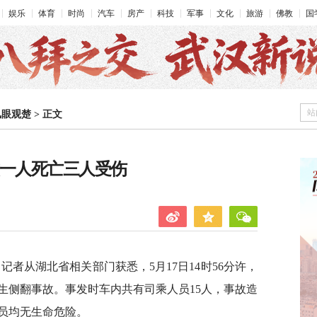
娱乐
体育
时尚
汽车
房产
科技
军事
文化
旅游
佛教
国
站
凤眼观楚
>
正文
致一人死亡三人受伤
记者从湖北省相关部门获悉，5月17日14时56分许，
生侧翻事故。事发时车内共有司乘人员15人，事故造
人员均无生命危险。