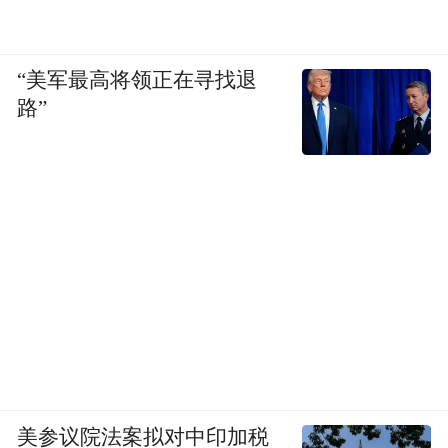
照耀中国》的全球传播到“红色牧师”的秘密
使命，历史告诉我们：“红色记忆不是尘封的
档案，而是鲜活的精神血脉；它既属于中
“美军最高将领正在寻找退
路”
国，也属于世界。”
来源：极目新闻（记者：黄忠 陈倩 涂梦蝶
杨怡琴 摄影记者：刘中灿）
（注：图片及素材来源于网络，版权归原作
者所有。如有侵权请联系删除，电话：027-
85721622 。）
“特别声明：以上作品内容(包括在内的视频、图片或音
频)为凤凰网旗下自媒体平台“大风号”用户上传并发
布，本平台仅提供信息存储空间服务。
美参议院法案拟对中印加税