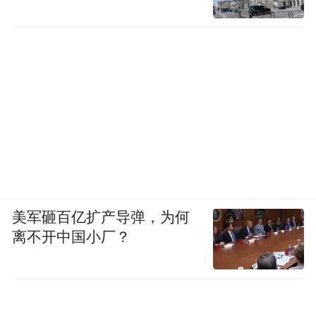
斯诺侄子埃里克·福斯特与董健吾之孙董闯的手紧
紧握在一起
上午9时30分许，当埃里克·福斯特与董闯在
展览现场相遇时，两人几乎同时伸出手。没
有太多的客套，只有“故友”重逢的喜悦。
参观时，埃里克·福斯特说，自己听叔叔讲述
过去陕北的故事，斯诺是和马海德一起去陕
美军砸百亿扩产导弹，为何
离不开中国小厂？
北，共同见到了毛泽东主席，“我每次在中国
演讲都会讲这段往事”。他还说：“叔叔一生
最重要的旅程是去延安。他常说，没有董健
吾先生的帮助，也许就不会有《红星照耀中