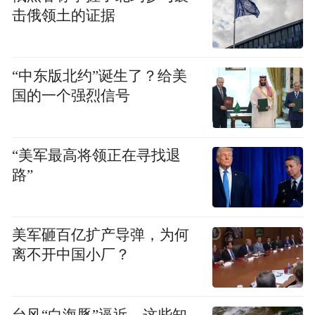
红军妖魔化为“暴徒”，外界对中国革命的真
击俄领土的证据
实情况一无所知。
作为一名记者，埃德加·斯诺怀着“拿一个外
“中东版北约”诞生了？给美
国人的脑袋去冒一下险”的决心，前往陕北苏
国的一个强烈信号
区实地采访。
1936年初，“红色牧师”董健吾临危受命，他
“美军最高将领正在寻找退
路”
精通外语、眼界开阔，其谈吐令斯诺心生敬
佩。在他的护送下，斯诺平安抵达，成为第
一位深入红色苏区采访的西方记者。
美军砸百亿扩产导弹，为何
离不开中国小厂？
经过4个月的深入采访调查，斯诺于1937年10
月出版了著名的《红星照耀中国》（中文版
译名《西行漫记》），向全世界介绍了毛泽
台风“白海豚”逼近，这些知