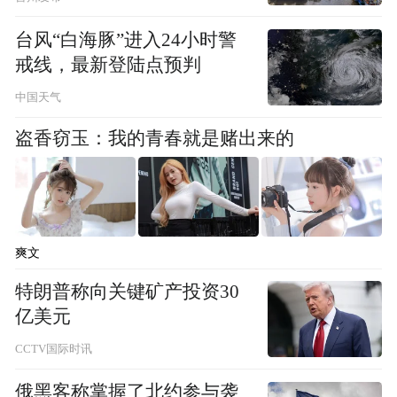
台风“白海豚”进入24小时警
戒线，最新登陆点预判
中国天气
盗香窃玉：我的青春就是赌出来的
爽文
参观神秘的“红色牧师”——董健吾生平事迹展
特朗普称向关键矿产投资30
亿美元
20世纪30年代，国民党对陕北苏区实施严密
CCTV国际时讯
的新闻封锁，污蔑中国共产党为“赤匪”，将
俄黑客称掌握了北约参与袭