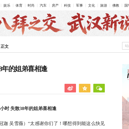
娱乐
体育
时尚
汽车
房产
科技
军事
文化
旅游
佛教
国
站
>
正文
38年的姐弟喜相逢
小时 失散38年的姐弟喜相逢
冠迦 吴雪薇）“太感谢你们了！哪想得到能这么快见