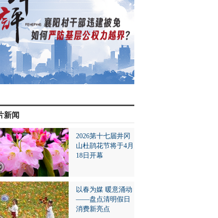
片新闻
2026第十七届井冈
山杜鹃花节将于4月
18日开幕
以春为媒 暖意涌动
——盘点清明假日
消费新亮点