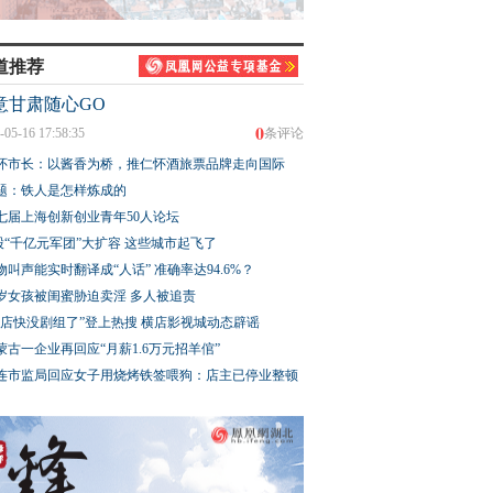
道推荐
意甘肃随心GO
0
-05-16 17:58:35
条评论
怀市长：以酱香为桥，推仁怀酒旅票品牌走向国际
题：铁人是怎样炼成的
七届上海创新创业青年50人论坛
股“千亿元军团”大扩容 这些城市起飞了
物叫声能实时翻译成“人话” 准确率达94.6%？
3岁女孩被闺蜜胁迫卖淫 多人被追责
横店快没剧组了”登上热搜 横店影视城动态辟谣
蒙古一企业再回应“月薪1.6万元招羊倌”
连市监局回应女子用烧烤铁签喂狗：店主已停业整顿