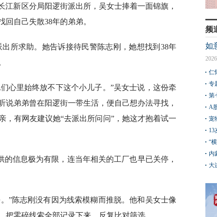
局长江新区分局阳逻街派出所，吴女士捧着一面锦旗，
找回自己失散38年的弟弟。
频
如
派出所求助。她告诉接待民警陈志刚，她想找到38年
2026
。
仁
专
他们心里始终放不下这个小儿子。”吴女士说，这份牵
第
听说弟弟曾在阳逻街一带生活，便自己想办法寻找，
A
亲，有网友建议她“去派出所问问”，她这才抱着试一
宠
1
“
内
供的信息极为有限，连当年相关的工厂也早已关停，
大
任。”陈志刚没有因为线索模糊而推脱。他和吴女士像
，把零碎线索全部记录下来，反复比对筛选。