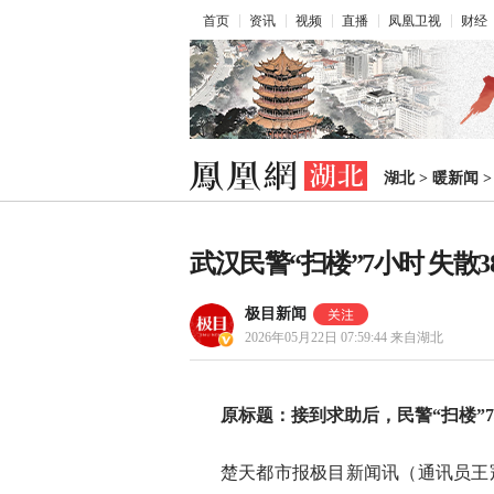
首页
资讯
视频
直播
凤凰卫视
财经
湖北
>
暖新闻
武汉民警“扫楼”7小时 失散
极目新闻
2026年05月22日 07:59:44
来自湖北
原标题：接到求助后，民警“扫楼”7
楚天都市报极目新闻讯（通讯员王