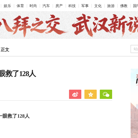
娱乐
体育
时尚
汽车
房产
科技
军事
文化
旅游
佛教
国
站
>
正文
救了128人
眼救了128人