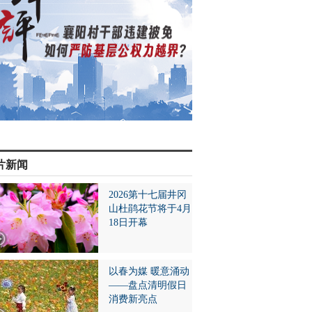
片新闻
2026第十七届井冈
山杜鹃花节将于4月
18日开幕
以春为媒 暖意涌动
——盘点清明假日
消费新亮点