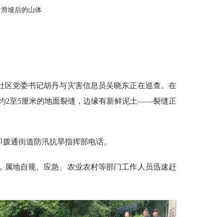
滑坡后的山体
坡社区党委书记胡丹与灾害信息员吴晓东正在巡查。在
约2至5厘米的地面裂缝，边缘有新鲜泥土——裂缝正
即拨通街道防汛抗旱指挥部电话。
分，属地自规、应急、农业农村等部门工作人员迅速赶