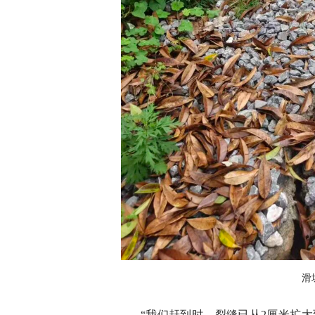
滑
“我们赶到时，裂缝已从2厘米扩大