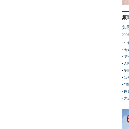
频
如
2026
仁
专
第
A
宠
1
“
内
大