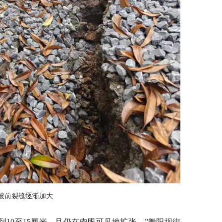
坡前裂缝逐渐加大
到10至15厘米，且仍在肉眼可见地扩张。”舞阳坝街