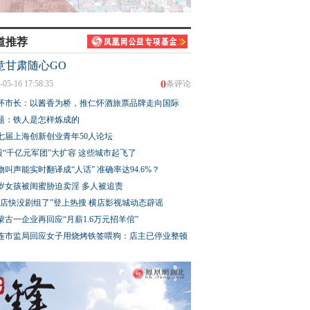
道推荐
意甘肃随心GO
0
-05-16 17:58:35
条评论
怀市长：以酱香为桥，推仁怀酒旅票品牌走向国际
题：铁人是怎样炼成的
七届上海创新创业青年50人论坛
股“千亿元军团”大扩容 这些城市起飞了
物叫声能实时翻译成“人话” 准确率达94.6%？
3岁女孩被闺蜜胁迫卖淫 多人被追责
横店快没剧组了”登上热搜 横店影视城动态辟谣
蒙古一企业再回应“月薪1.6万元招羊倌”
连市监局回应女子用烧烤铁签喂狗：店主已停业整顿